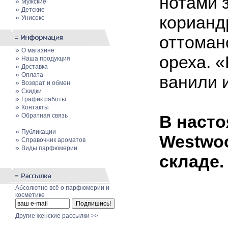
нотами 
»
Мужские
»
Детские
корианд
»
Унисекс
оттоман
»
О магазине
ореха. «
»
Наша продукция
»
Доставка
»
Оплата
ванили 
»
Возврат и обмен
»
Скидки
»
График работы
»
Контакты
»
Обратная связь
В насто
»
Публикации
Westwoo
»
Cправочник ароматов
»
Виды парфюмерии
складе.
Абсолютно всё о парфюмерии и
косметике
Другие женские рассылки >>