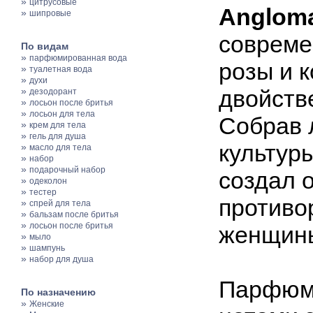
»
цитрусовые
Anglom
»
шипровые
совреме
По видам
»
парфюмированная вода
розы и 
»
туалетная вода
»
духи
»
двойств
дезодорант
»
лосьон после бритья
»
лосьон для тела
Собрав 
»
крем для тела
»
гель для душа
культур
»
масло для тела
»
набор
»
подарочный набор
создал 
»
одеколон
»
тестер
противо
»
спрей для тела
»
бальзам после бритья
»
лосьон после бритья
женщин
»
мыло
»
шампунь
»
набор для душа
Парфюме
По назначению
»
Женские