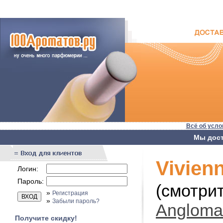
Всё об усло
Мы дост
Vivien
Логин:
Пароль:
(смотри
»
Регистрация
»
Забыли пароль?
Angloma
Получите скидку!