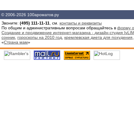
© 2006-2026 100ароматов.ру
Звоните:
(495) 111-11-11
, см.
контакты и реквизиты
По общим и административным вопросам обращайтесь в
форму о
Создание и продвижение интернет-магазина - дизайн-студия IvLIM
сонник
,
гороскопы на 2010 год
,
кремлевская диета для похудения
«
Страна мам
»