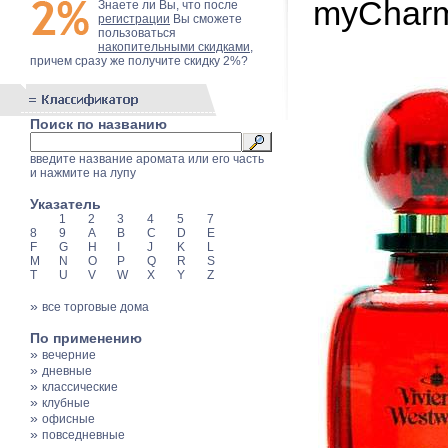
myCharm
Знаете ли Вы, что после
регистрации
Вы сможете
пользоваться
накопительными скидками
,
причем сразу же получите скидку 2%?
Поиск по названию
введите название аромата или его часть
и нажмите на лупу
Указатель
1
2
3
4
5
7
8
9
A
B
C
D
E
F
G
H
I
J
K
L
M
N
O
P
Q
R
S
T
U
V
W
X
Y
Z
»
все торговые дома
По применению
»
вечерние
»
дневные
»
классические
»
клубные
»
офисные
»
повседневные