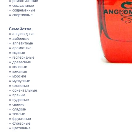
»
романтические
»
сексуальные
»
современные
»
спортивные
Семейства
»
альдегидные
»
амбровые
»
аппетитные
»
ароматные
»
водные
»
гесперидные
»
древесные
»
зеленые
»
кожаные
»
морские
»
мускусные
»
озоновые
»
ориентальные
»
пряные
»
пудровые
»
свежие
»
сладкие
»
теплые
»
фруктовые
»
фужерные
»
цветочные