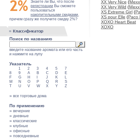
Знаете ли Вы, что после
XX Very Nice
(
Mexx
регистрации
Вы сможете
XX Very Wild
(
Mexx
пользоваться
XS Extreme Girl
(
P
накопительными скидками
,
XS pour Elle
(
Paco
причем сразу же получите скидку 2%?
XOXO Heart Beat
XOXO
Поиск по названию
введите название аромата или его часть
и нажмите на лупу
Указатель
1
2
3
4
5
7
8
9
A
B
C
D
E
F
G
H
I
J
K
L
M
N
O
P
Q
R
S
T
U
V
W
X
Y
Z
»
все торговые дома
По применению
»
вечерние
»
дневные
»
классические
»
клубные
»
офисные
»
повседневные