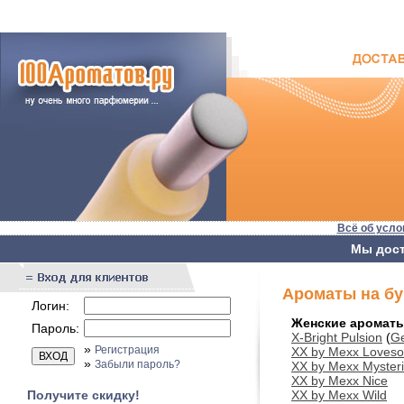
Всё об усло
Мы дост
Ароматы на бу
Логин:
Женские аромат
Пароль:
X-Bright Pulsion
(
Ge
»
Регистрация
XX by Mexx Loves
»
Забыли пароль?
XX by Mexx Myster
XX by Mexx Nice
Получите скидку!
XX by Mexx Wild