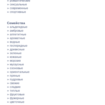
»
романтические
»
сексуальные
»
современные
»
спортивные
Семейства
»
альдегидные
»
амбровые
»
аппетитные
»
ароматные
»
водные
»
гесперидные
»
древесные
»
зеленые
»
кожаные
»
морские
»
мускусные
»
озоновые
»
ориентальные
»
пряные
»
пудровые
»
свежие
»
сладкие
»
теплые
»
фруктовые
»
фужерные
»
цветочные