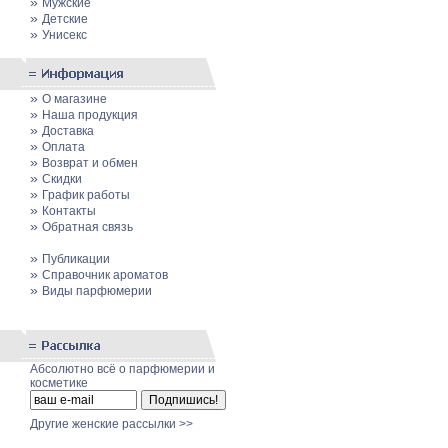
»
Мужские
»
Детские
»
Унисекс
»
О магазине
»
Наша продукция
»
Доставка
»
Оплата
»
Возврат и обмен
»
Скидки
»
График работы
»
Контакты
»
Обратная связь
»
Публикации
»
Cправочник ароматов
»
Виды парфюмерии
Абсолютно всё о парфюмерии и
косметике
Другие женские рассылки >>