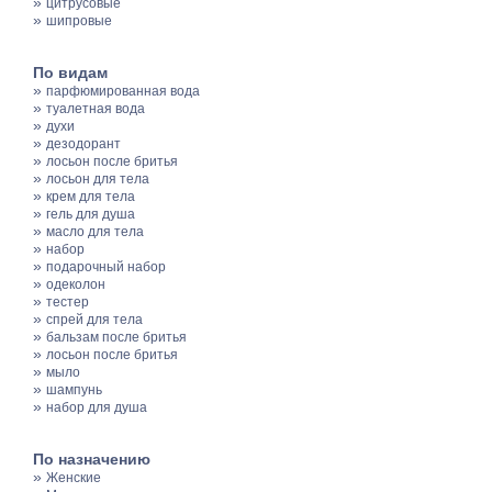
»
цитрусовые
»
шипровые
По видам
»
парфюмированная вода
»
туалетная вода
»
духи
»
дезодорант
»
лосьон после бритья
»
лосьон для тела
»
крем для тела
»
гель для душа
»
масло для тела
»
набор
»
подарочный набор
»
одеколон
»
тестер
»
спрей для тела
»
бальзам после бритья
»
лосьон после бритья
»
мыло
»
шампунь
»
набор для душа
По назначению
»
Женские