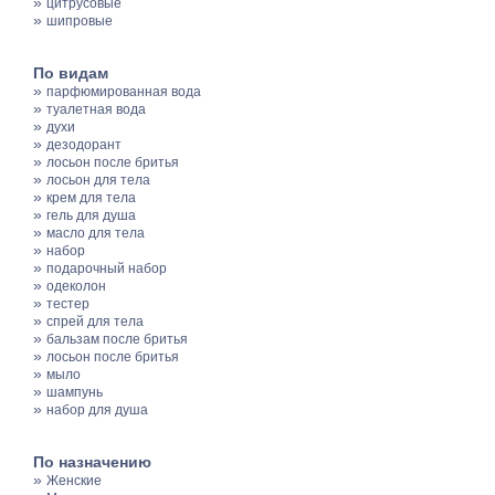
»
цитрусовые
»
шипровые
По видам
»
парфюмированная вода
»
туалетная вода
»
духи
»
дезодорант
»
лосьон после бритья
»
лосьон для тела
»
крем для тела
»
гель для душа
»
масло для тела
»
набор
»
подарочный набор
»
одеколон
»
тестер
»
спрей для тела
»
бальзам после бритья
»
лосьон после бритья
»
мыло
»
шампунь
»
набор для душа
По назначению
»
Женские