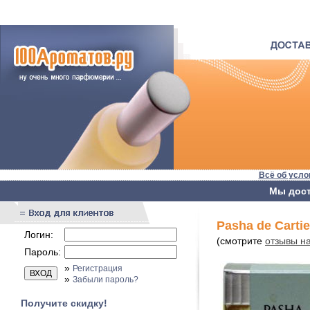
Всё об усло
Мы дост
Pasha de Cartie
Логин:
(смотрите
отзывы на
Пароль:
»
Регистрация
»
Забыли пароль?
Получите скидку!