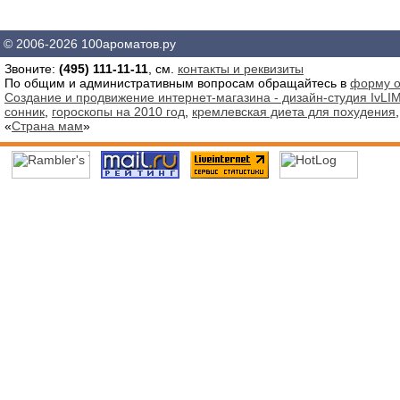
© 2006-2026 100ароматов.ру
Звоните:
(495) 111-11-11
, см.
контакты и реквизиты
По общим и административным вопросам обращайтесь в
форму о
Создание и продвижение интернет-магазина - дизайн-студия IvLIM
сонник
,
гороскопы на 2010 год
,
кремлевская диета для похудения
«
Страна мам
»