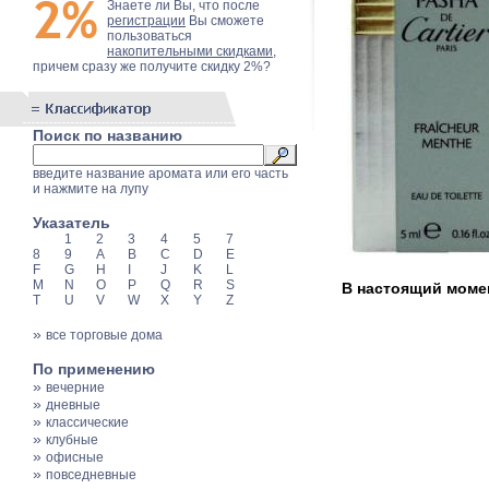
Знаете ли Вы, что после
регистрации
Вы сможете
пользоваться
накопительными скидками
,
причем сразу же получите скидку 2%?
Поиск по названию
введите название аромата или его часть
и нажмите на лупу
Указатель
1
2
3
4
5
7
8
9
A
B
C
D
E
F
G
H
I
J
K
L
M
N
O
P
Q
R
S
В настоящий момент
T
U
V
W
X
Y
Z
»
все торговые дома
По применению
»
вечерние
»
дневные
»
классические
»
клубные
»
офисные
»
повседневные