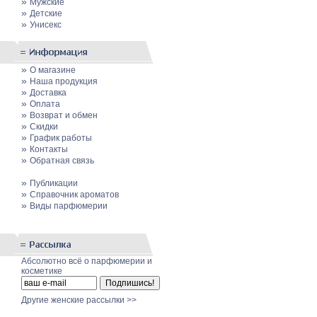
»
Мужские
»
Детские
»
Унисекс
»
О магазине
»
Наша продукция
»
Доставка
»
Оплата
»
Возврат и обмен
»
Скидки
»
График работы
»
Контакты
»
Обратная связь
»
Публикации
»
Cправочник ароматов
»
Виды парфюмерии
Абсолютно всё о парфюмерии и
косметике
Другие женские рассылки >>