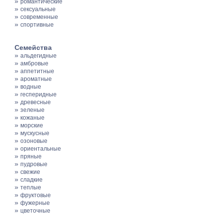
»
романтические
»
сексуальные
»
современные
»
спортивные
Семейства
»
альдегидные
»
амбровые
»
аппетитные
»
ароматные
»
водные
»
гесперидные
»
древесные
»
зеленые
»
кожаные
»
морские
»
мускусные
»
озоновые
»
ориентальные
»
пряные
»
пудровые
»
свежие
»
сладкие
»
теплые
»
фруктовые
»
фужерные
»
цветочные