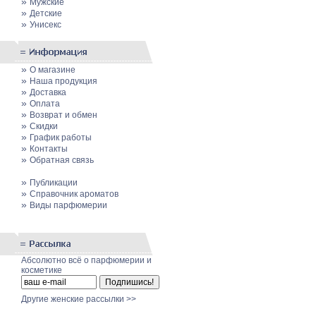
»
Мужские
»
Детские
»
Унисекс
»
О магазине
»
Наша продукция
»
Доставка
»
Оплата
»
Возврат и обмен
»
Скидки
»
График работы
»
Контакты
»
Обратная связь
»
Публикации
»
Cправочник ароматов
»
Виды парфюмерии
Абсолютно всё о парфюмерии и
косметике
Другие женские рассылки >>