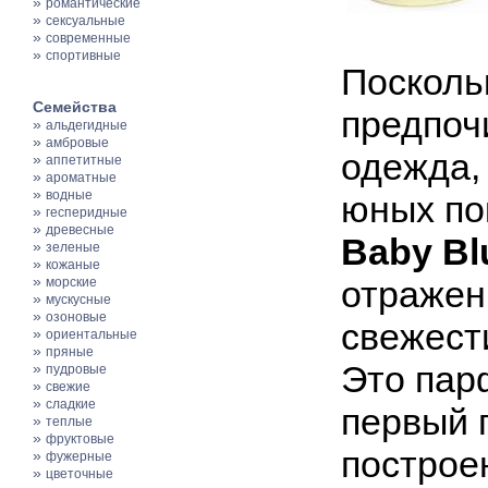
»
романтические
»
сексуальные
»
современные
»
спортивные
Посколь
Семейства
предпоч
»
альдегидные
»
амбровые
одежда,
»
аппетитные
»
ароматные
»
водные
юных по
»
гесперидные
»
древесные
Baby Bl
»
зеленые
»
кожаные
»
отражен
морские
»
мускусные
»
озоновые
свежест
»
ориентальные
»
пряные
Это пар
»
пудровые
»
свежие
»
сладкие
первый 
»
теплые
»
фруктовые
построе
»
фужерные
»
цветочные