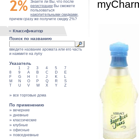
myCharm
Знаете ли Вы, что после
регистрации
Вы сможете
пользоваться
накопительными скидками
,
причем сразу же получите скидку 2%?
Поиск по названию
введите название аромата или его часть
и нажмите на лупу
Указатель
1
2
3
4
5
7
8
9
A
B
C
D
E
F
G
H
I
J
K
L
M
N
O
P
Q
R
S
T
U
V
W
X
Y
Z
»
все торговые дома
По применению
»
вечерние
»
дневные
»
классические
»
клубные
»
офисные
»
повседневные