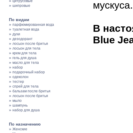
»
цитрусовые
мускуса.
»
шипровые
По видам
»
парфюмированная вода
В насто
»
туалетная вода
»
духи
Blue Je
»
дезодорант
»
лосьон после бритья
»
лосьон для тела
»
крем для тела
»
гель для душа
»
масло для тела
»
набор
»
подарочный набор
»
одеколон
»
тестер
»
спрей для тела
»
бальзам после бритья
»
лосьон после бритья
»
мыло
»
шампунь
»
набор для душа
По назначению
»
Женские