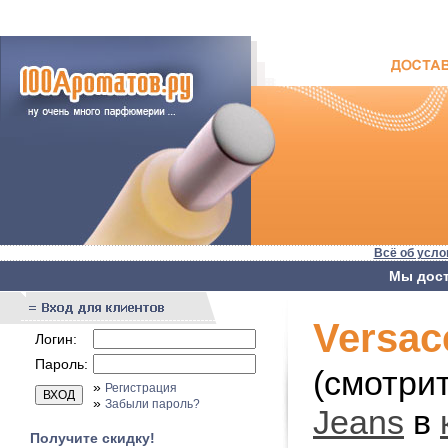
Всё об усло
Мы дост
Versac
Логин:
Пароль:
(смотри
»
Регистрация
»
Забыли пароль?
Jeans
в
Получите скидку!