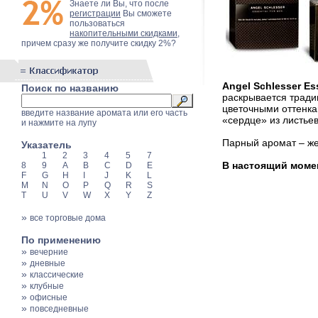
Знаете ли Вы, что после
регистрации
Вы сможете
пользоваться
накопительными скидками
,
причем сразу же получите скидку 2%?
Angel Schlesser Ess
Поиск по названию
раскрывается трад
цветочными оттенка
введите название аромата или его часть
«сердце» из листьев
и нажмите на лупу
Парный аромат – ж
Указатель
1
2
3
4
5
7
В настоящий момент
8
9
A
B
C
D
E
F
G
H
I
J
K
L
M
N
O
P
Q
R
S
T
U
V
W
X
Y
Z
»
все торговые дома
По применению
»
вечерние
»
дневные
»
классические
»
клубные
»
офисные
»
повседневные