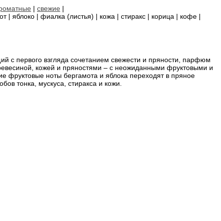
роматные
|
свежие
|
т | яблоко | фиалка (листья) | кожа | стиракс | корица | кофе |
й с первого взгляда сочетанием свежести и пряности, парфюм
евесиной, кожей и пряностями – с неожиданными фруктовыми и
ие фруктовые ноты бергамота и яблока переходят в пряное
бов тонка, мускуса, стиракса и кожи.