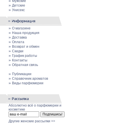
»
Мужские
»
Детские
»
Унисекс
»
О магазине
»
Наша продукция
»
Доставка
»
Оплата
»
Возврат и обмен
»
Скидки
»
График работы
»
Контакты
»
Обратная связь
»
Публикации
»
Cправочник ароматов
»
Виды парфюмерии
Абсолютно всё о парфюмерии и
косметике
Другие женские рассылки >>