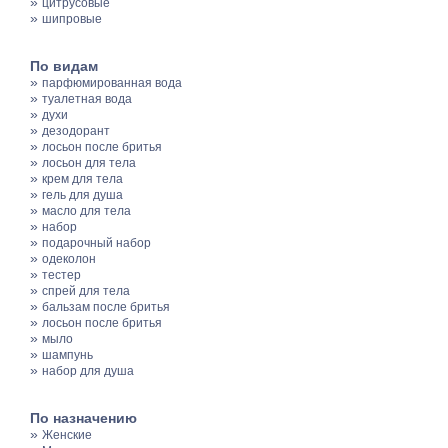
»
цитрусовые
»
шипровые
По видам
»
парфюмированная вода
»
туалетная вода
»
духи
»
дезодорант
»
лосьон после бритья
»
лосьон для тела
»
крем для тела
»
гель для душа
»
масло для тела
»
набор
»
подарочный набор
»
одеколон
»
тестер
»
спрей для тела
»
бальзам после бритья
»
лосьон после бритья
»
мыло
»
шампунь
»
набор для душа
По назначению
»
Женские