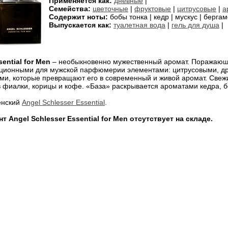
Применяется как:
дневные
|
Семейства:
цветочные
|
фруктовые
|
цитрусовые
|
а
Содержит ноты:
бобы тонка | кедр | мускус | бергамо
Выпускается как:
туалетная вода
|
гель для душа
|
ential for Men
– необыкновенно мужественный аромат. Поражающи
иционными для мужской парфюмерии элементами: цитрусовыми, др
ми, которые превращают его в современный и живой аромат. Свеж
 фиалки, корицы и кофе. «База» раскрывается ароматами кедра, бо
енский
Angel Schlesser Essential
.
 Angel Schlesser Essential for Men отсутствует на складе.