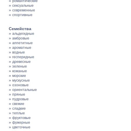
»
романтические
»
сексуальные
»
современные
»
спортивные
Семейства
»
альдегидные
»
амбровые
»
аппетитные
»
ароматные
»
водные
»
гесперидные
»
древесные
»
зеленые
»
кожаные
»
морские
»
мускусные
»
озоновые
»
ориентальные
»
пряные
»
пудровые
»
свежие
»
сладкие
»
теплые
»
фруктовые
»
фужерные
»
цветочные