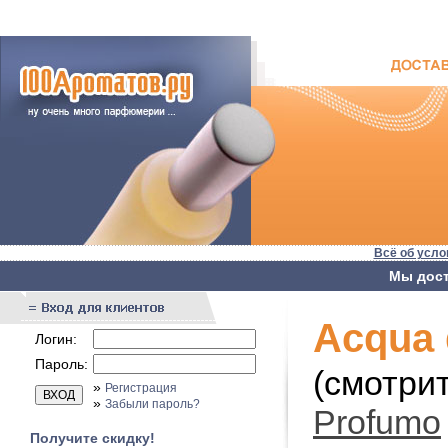
Всё об усло
Мы дост
Acqua 
Логин:
Пароль:
(смотри
»
Регистрация
»
Забыли пароль?
Profumo
Получите скидку!