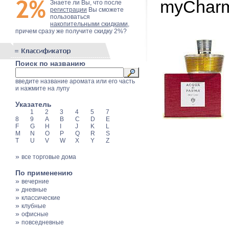
myCharm
Знаете ли Вы, что после
регистрации
Вы сможете
пользоваться
накопительными скидками
,
причем сразу же получите скидку 2%?
Поиск по названию
введите название аромата или его часть
и нажмите на лупу
Указатель
1
2
3
4
5
7
8
9
A
B
C
D
E
F
G
H
I
J
K
L
M
N
O
P
Q
R
S
T
U
V
W
X
Y
Z
»
все торговые дома
По применению
»
вечерние
»
дневные
»
классические
»
клубные
»
офисные
»
повседневные