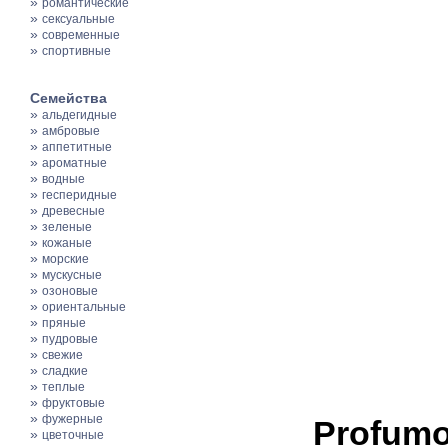
»
романтические
»
сексуальные
»
современные
»
спортивные
Семейства
»
альдегидные
»
амбровые
»
аппетитные
»
ароматные
»
водные
»
гесперидные
»
древесные
»
зеленые
»
кожаные
»
морские
»
мускусные
»
озоновые
»
ориентальные
»
пряные
»
пудровые
»
свежие
»
сладкие
»
теплые
»
фруктовые
»
фужерные
Profum
»
цветочные