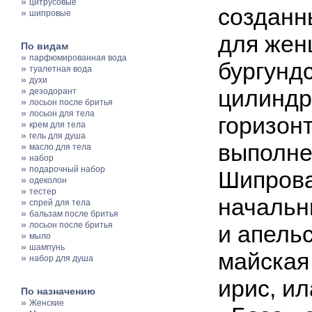
»
цитрусовые
созданн
»
шипровые
для жен
По видам
»
парфюмированная вода
бургунд
»
туалетная вода
»
духи
»
цилиндр
дезодорант
»
лосьон после бритья
»
лосьон для тела
горизон
»
крем для тела
»
гель для душа
выполне
»
масло для тела
»
набор
»
подарочный набор
Шипрова
»
одеколон
»
тестер
начальн
»
спрей для тела
»
бальзам после бритья
»
лосьон после бритья
и апель
»
мыло
»
шампунь
майская
»
набор для душа
ирис, ил
По назначению
»
Женские