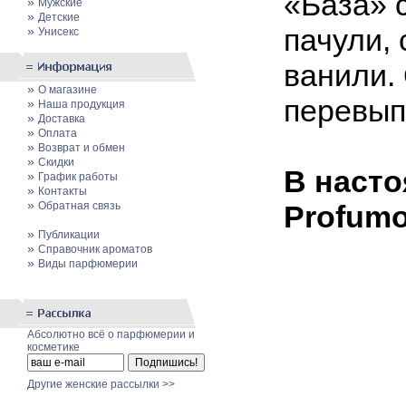
«База» с
»
Мужские
»
Детские
пачули,
»
Унисекс
ванили.
»
О магазине
перевып
»
Наша продукция
»
Доставка
»
Оплата
»
Возврат и обмен
»
Скидки
В насто
»
График работы
»
Контакты
»
Обратная связь
Profumo
»
Публикации
»
Cправочник ароматов
»
Виды парфюмерии
Абсолютно всё о парфюмерии и
косметике
Другие женские рассылки >>