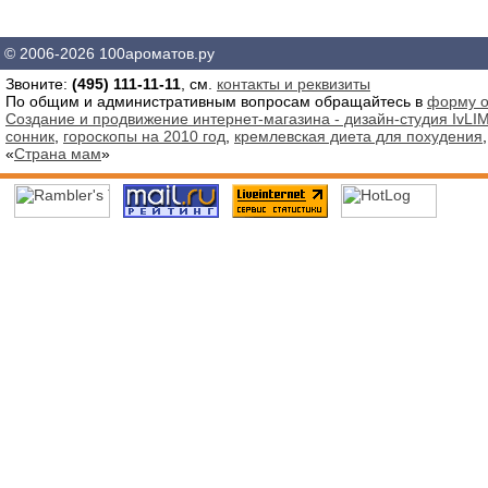
© 2006-2026 100ароматов.ру
Звоните:
(495) 111-11-11
, см.
контакты и реквизиты
По общим и административным вопросам обращайтесь в
форму о
Создание и продвижение интернет-магазина - дизайн-студия IvLIM
сонник
,
гороскопы на 2010 год
,
кремлевская диета для похудения
«
Страна мам
»