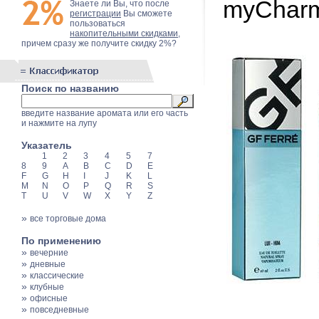
myCharm
Знаете ли Вы, что после
регистрации
Вы сможете
пользоваться
накопительными скидками
,
причем сразу же получите скидку 2%?
Поиск по названию
введите название аромата или его часть
и нажмите на лупу
Указатель
1
2
3
4
5
7
8
9
A
B
C
D
E
F
G
H
I
J
K
L
M
N
O
P
Q
R
S
T
U
V
W
X
Y
Z
»
все торговые дома
По применению
»
вечерние
»
дневные
»
классические
»
клубные
»
офисные
»
повседневные