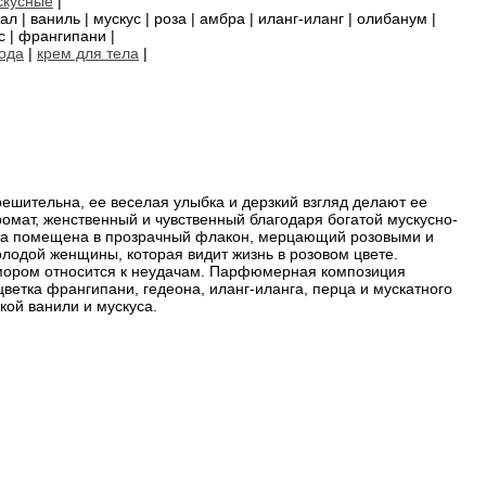
скусные
|
л | ваниль | мускус | роза | амбра | иланг-иланг | олибанум |
с | франгипани |
ода
|
крем для тела
|
решительна, ее веселая улыбка и дерзкий взгляд делают ее
омат, женственный и чувственный благодаря богатой мускусно-
ата помещена в прозрачный флакон, мерцающий розовыми и
одой женщины, которая видит жизнь в розовом цвете.
 юмором относится к неудачам. Парфюмерная композиция
цветка франгипани, гедеона, иланг-иланга, перца и мускатного
ой ванили и мускуса.