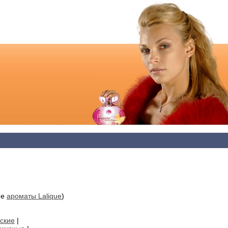
ие
ароматы Lalique
)
ские
|