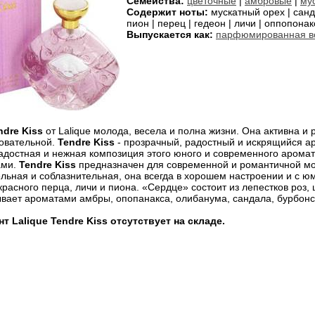
Семейства:
цветочные
|
амбровые
|
му
Содержит ноты:
мускатный орех | санда
пион | перец | гедеон | личи | оппопонак
Выпускается как:
парфюмированная в
ndre Kiss
от Lalique молода, весела и полна жизни. Она активна и 
овательной.
Tendre Kiss
- прозрачный, радостный и искрящийся ар
адостная и нежная композиция этого юного и современного аром
ами.
Tendre Kiss
предназначен для современной и романтичной мол
ельная и соблазнительная, она всегда в хорошем настроении и с
расного перца, личи и пиона. «Сердце» состоит из лепестков роз, 
вает ароматами амбры, опопанакса, олибанума, сандала, бурбонск
 Lalique Tendre Kiss отсутствует на складе.