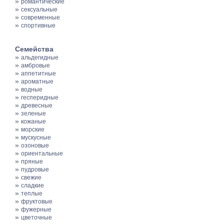
»
романтические
»
сексуальные
»
современные
»
спортивные
Семейства
»
альдегидные
»
амбровые
»
аппетитные
»
ароматные
»
водные
»
гесперидные
»
древесные
»
зеленые
»
кожаные
»
морские
»
мускусные
»
озоновые
»
ориентальные
»
пряные
»
пудровые
»
свежие
»
сладкие
»
теплые
»
фруктовые
»
фужерные
»
цветочные