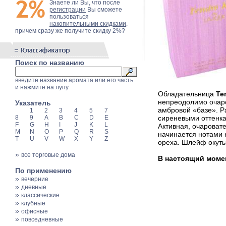
Знаете ли Вы, что после
регистрации
Вы сможете
пользоваться
накопительными скидками
,
причем сразу же получите скидку 2%?
Поиск по названию
введите название аромата или его часть
и нажмите на лупу
Обладательница
Te
непреодолимо очар
Указатель
амбровой «базе». Р
1
2
3
4
5
7
8
9
A
B
C
D
E
сиреневыми оттенк
F
G
H
I
J
K
L
Активная, очароват
M
N
O
P
Q
R
S
начинается нотами к
T
U
V
W
X
Y
Z
ореха. Шлейф окуты
»
все торговые дома
В настоящий момент
По применению
»
вечерние
»
дневные
»
классические
»
клубные
»
офисные
»
повседневные