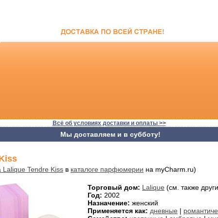
Всё об условиях доставки и оплаты >>
Мы доставляем и в субботу!
Kiss
 Lalique Tendre Kiss
в
каталоге парфюмерии
на myCharm.ru)
Торговый дом:
Lalique
(см. также друг
Год:
2002
Назначение:
женский
Применяется как:
дневные
|
романтиче