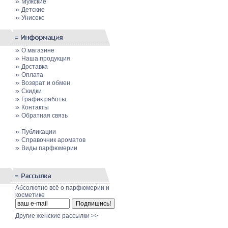
»
Мужские
»
Детские
»
Унисекс
»
О магазине
»
Наша продукция
»
Доставка
»
Оплата
»
Возврат и обмен
»
Скидки
»
График работы
»
Контакты
»
Обратная связь
»
Публикации
»
Cправочник ароматов
»
Виды парфюмерии
Абсолютно всё о парфюмерии и
косметике
Другие женские рассылки >>