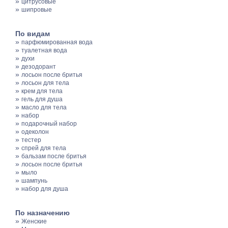
»
цитрусовые
»
шипровые
По видам
»
парфюмированная вода
»
туалетная вода
»
духи
»
дезодорант
»
лосьон после бритья
»
лосьон для тела
»
крем для тела
»
гель для душа
»
масло для тела
»
набор
»
подарочный набор
»
одеколон
»
тестер
»
спрей для тела
»
бальзам после бритья
»
лосьон после бритья
»
мыло
»
шампунь
»
набор для душа
По назначению
»
Женские