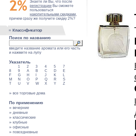
Знаете ли Вы, что после
регистрации
Вы сможете
пользоваться
накопительными скидками
,
причем сразу же получите скидку 2%?
Поиск по названию
введите название аромата или его часть
и нажмите на лупу
Указатель
1
2
3
4
5
7
8
9
A
B
C
D
E
F
G
H
I
J
K
L
M
N
O
P
Q
R
S
T
U
V
W
X
Y
Z
»
все торговые дома
По применению
»
вечерние
»
дневные
»
классические
»
клубные
»
офисные
»
повседневные