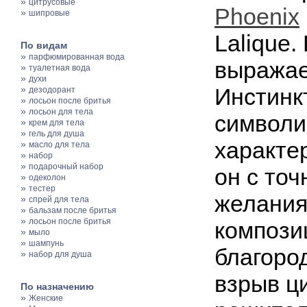
»
цитрусовые
Phoenix
»
шипровые
Lalique.
По видам
»
парфюмированная вода
выражае
»
туалетная вода
»
духи
»
Инстинк
дезодорант
»
лосьон после бритья
»
лосьон для тела
символи
»
крем для тела
»
гель для душа
характе
»
масло для тела
»
набор
»
подарочный набор
он с то
»
одеколон
»
тестер
желания
»
спрей для тела
»
бальзам после бритья
»
лосьон после бритья
компози
»
мыло
»
шампунь
благоро
»
набор для душа
взрыв ц
По назначению
»
Женские