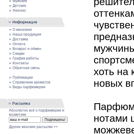
решител
»
Мужские
»
Детские
оттенка
»
Унисекс
чувстве
»
О магазине
предназ
»
Наша продукция
»
Доставка
»
Оплата
мужчины
»
Возврат и обмен
»
Скидки
спортсм
»
График работы
»
Контакты
»
Обратная связь
хоть на 
»
Публикации
новых в
»
Cправочник ароматов
»
Виды парфюмерии
Парфюме
Абсолютно всё о парфюмерии и
косметике
нотами 
можжеве
Другие женские рассылки >>