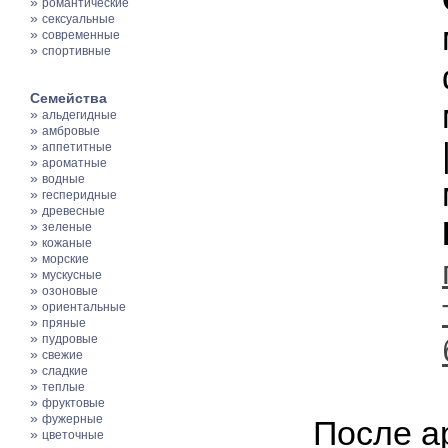
»
романтические
»
сексуальные
»
современные
»
спортивные
Семейства
»
альдегидные
»
амбровые
»
аппетитные
»
ароматные
»
водные
»
гесперидные
»
древесные
»
зеленые
»
кожаные
»
морские
»
мускусные
»
озоновые
»
ориентальные
»
пряные
»
пудровые
»
свежие
»
сладкие
»
теплые
»
фруктовые
»
фужерные
После а
»
цветочные