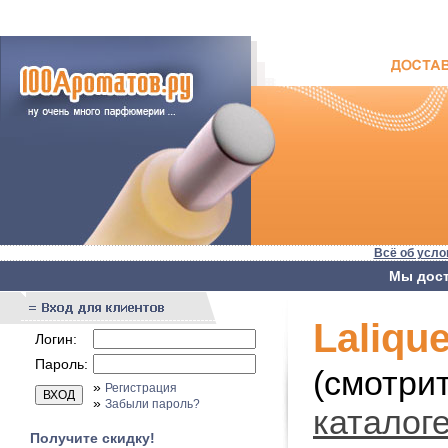
Всё об усло
Мы дост
Laliqu
Логин:
Пароль:
(смотри
»
Регистрация
»
Забыли пароль?
каталог
Получите скидку!