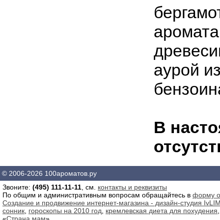
бергамо
аромата
древеси
аурой из
бензоина
В насто
отсутст
© 2006-2026 100ароматов.ру
Звоните:
(495) 111-11-11
, см.
контакты и реквизиты
По общим и административным вопросам обращайтесь в
форму о
Создание и продвижение интернет-магазина - дизайн-студия IvLIM
сонник
,
гороскопы на 2010 год
,
кремлевская диета для похудения
«
Страна мам
»