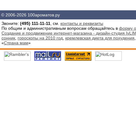
© 2006-2026 100ароматов.ру
Звоните:
(495) 111-11-11
, см.
контакты и реквизиты
По общим и административным вопросам обращайтесь в
форму о
Создание и продвижение интернет-магазина - дизайн-студия IvLIM
сонник
,
гороскопы на 2010 год
,
кремлевская диета для похудения
«
Страна мам
»