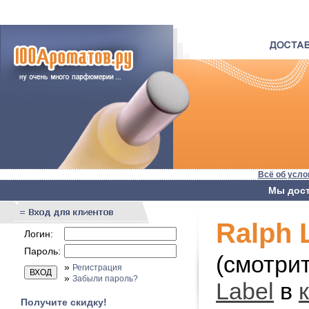
Всё об усло
Мы дост
Ralph 
Логин:
Пароль:
(смотри
»
Регистрация
»
Забыли пароль?
Label
в
Получите скидку!