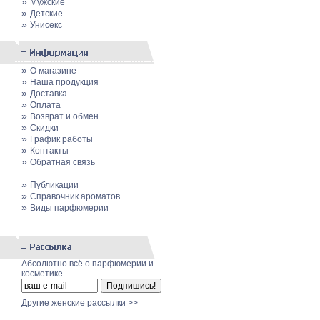
»
Мужские
»
Детские
»
Унисекс
»
О магазине
»
Наша продукция
»
Доставка
»
Оплата
»
Возврат и обмен
»
Скидки
»
График работы
»
Контакты
»
Обратная связь
»
Публикации
»
Cправочник ароматов
»
Виды парфюмерии
Абсолютно всё о парфюмерии и
косметике
Другие женские рассылки >>