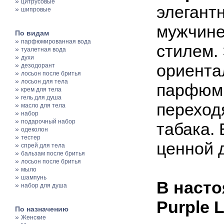
»
цитрусовые
элегант
»
шипровые
мужчине
По видам
»
парфюмированная вода
стилем.
»
туалетная вода
»
духи
»
ориента
дезодорант
»
лосьон после бритья
»
лосьон для тела
парфюм 
»
крем для тела
»
гель для душа
переход
»
масло для тела
»
набор
»
подарочный набор
табака. 
»
одеколон
»
тестер
ценной 
»
спрей для тела
»
бальзам после бритья
»
лосьон после бритья
»
мыло
»
шампунь
В насто
»
набор для душа
Purple 
По назначению
»
Женские