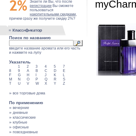
myCharm
Знаете ли Вы, что после
регистрации
Вы сможете
пользоваться
накопительными скидками
,
причем сразу же получите скидку 2%?
Поиск по названию
введите название аромата или его часть
и нажмите на лупу
Указатель
1
2
3
4
5
7
8
9
A
B
C
D
E
F
G
H
I
J
K
L
M
N
O
P
Q
R
S
T
U
V
W
X
Y
Z
»
все торговые дома
По применению
»
вечерние
»
дневные
»
классические
»
клубные
»
офисные
»
повседневные