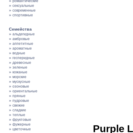
»
романтические
»
сексуальные
»
современные
»
спортивные
Семейства
»
альдегидные
»
амбровые
»
аппетитные
»
ароматные
»
водные
»
гесперидные
»
древесные
»
зеленые
»
кожаные
»
морские
»
мускусные
»
озоновые
»
ориентальные
»
пряные
»
пудровые
»
свежие
»
сладкие
»
теплые
»
фруктовые
»
фужерные
Purple 
»
цветочные