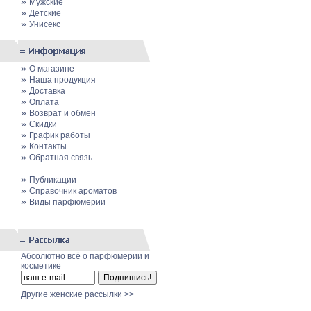
»
Мужские
»
Детские
»
Унисекс
»
О магазине
»
Наша продукция
»
Доставка
»
Оплата
»
Возврат и обмен
»
Скидки
»
График работы
»
Контакты
»
Обратная связь
»
Публикации
»
Cправочник ароматов
»
Виды парфюмерии
Абсолютно всё о парфюмерии и
косметике
Другие женские рассылки >>