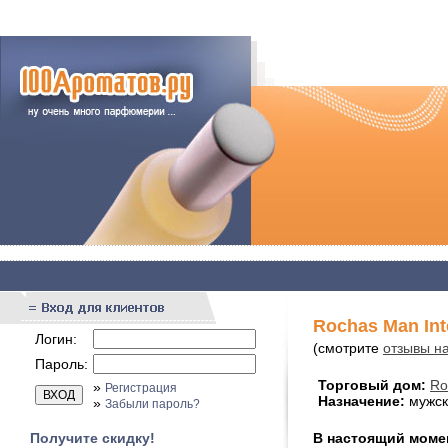
Rochas Man In
Логин:
(смотрите
отзывы на
Пароль:
Торговый дом:
Ro
»
Регистрация
Назначение:
мужск
»
Забыли пароль?
Получите скидку!
В настоящий момен