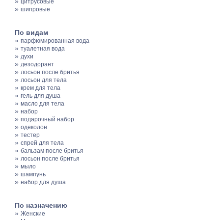
»
цитрусовые
»
шипровые
По видам
»
парфюмированная вода
»
туалетная вода
»
духи
»
дезодорант
»
лосьон после бритья
»
лосьон для тела
»
крем для тела
»
гель для душа
»
масло для тела
»
набор
»
подарочный набор
»
одеколон
»
тестер
»
спрей для тела
»
бальзам после бритья
»
лосьон после бритья
»
мыло
»
шампунь
»
набор для душа
По назначению
»
Женские