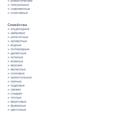
»
романтические
»
сексуальные
»
современные
»
спортивные
Семейства
»
альдегидные
»
амбровые
»
аппетитные
»
ароматные
»
водные
»
гесперидные
»
древесные
»
зеленые
»
кожаные
»
морские
»
мускусные
»
озоновые
»
ориентальные
»
пряные
»
пудровые
»
свежие
»
сладкие
»
теплые
»
фруктовые
»
фужерные
»
цветочные