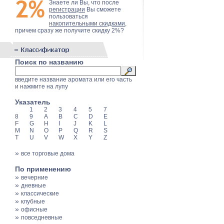
Знаете ли Вы, что после
регистрации
Вы сможете
пользоваться
накопительными скидками
,
причем сразу же получите скидку 2%?
Поиск по названию
введите название аромата или его часть
и нажмите на лупу
Указатель
1
2
3
4
5
7
8
9
A
B
C
D
E
F
G
H
I
J
K
L
M
N
O
P
Q
R
S
T
U
V
W
X
Y
Z
»
все торговые дома
По применению
»
вечерние
»
дневные
»
классические
»
клубные
»
офисные
»
повседневные