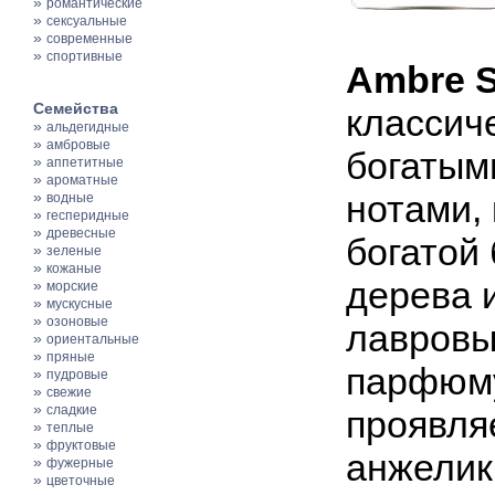
»
романтические
»
сексуальные
»
современные
»
спортивные
Ambre S
Семейства
классич
»
альдегидные
»
амбровые
богатым
»
аппетитные
»
ароматные
»
нотами,
водные
»
гесперидные
»
древесные
богатой
»
зеленые
»
кожаные
дерева 
»
морские
»
мускусные
»
озоновые
лавровы
»
ориентальные
»
пряные
парфюму
»
пудровые
»
свежие
»
сладкие
проявля
»
теплые
»
фруктовые
анжелик
»
фужерные
»
цветочные