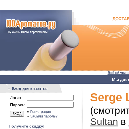
Всё об усло
Мы дост
Serge 
Логин:
Пароль:
(смотри
»
Регистрация
»
Забыли пароль?
Sultan
в
Получите скидку!