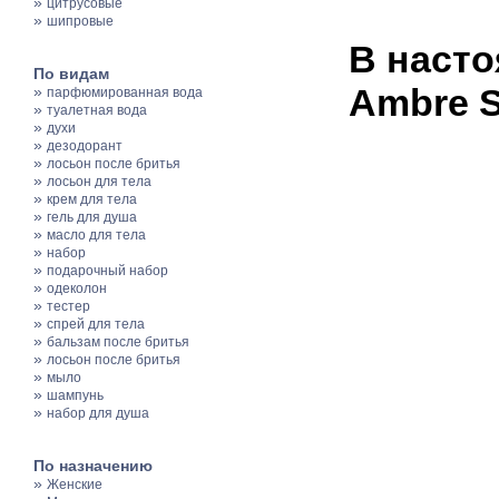
»
цитрусовые
»
шипровые
В насто
По видам
Ambre S
»
парфюмированная вода
»
туалетная вода
»
духи
»
дезодорант
»
лосьон после бритья
»
лосьон для тела
»
крем для тела
»
гель для душа
»
масло для тела
»
набор
»
подарочный набор
»
одеколон
»
тестер
»
спрей для тела
»
бальзам после бритья
»
лосьон после бритья
»
мыло
»
шампунь
»
набор для душа
По назначению
»
Женские