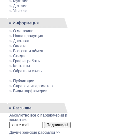
»
Мужские
»
Детские
»
Унисекс
»
О магазине
»
Наша продукция
»
Доставка
»
Оплата
»
Возврат и обмен
»
Скидки
»
График работы
»
Контакты
»
Обратная связь
»
Публикации
»
Cправочник ароматов
»
Виды парфюмерии
Абсолютно всё о парфюмерии и
косметике
Другие женские рассылки >>