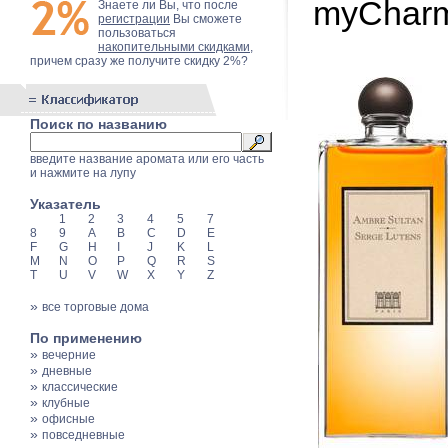
myCharm
Знаете ли Вы, что после
регистрации
Вы сможете
пользоваться
накопительными скидками
,
причем сразу же получите скидку 2%?
Поиск по названию
введите название аромата или его часть
и нажмите на лупу
Указатель
1
2
3
4
5
7
8
9
A
B
C
D
E
F
G
H
I
J
K
L
M
N
O
P
Q
R
S
T
U
V
W
X
Y
Z
»
все торговые дома
По применению
»
вечерние
»
дневные
»
классические
»
клубные
»
офисные
»
повседневные