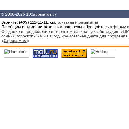
© 2006-2026 100ароматов.ру
Звоните:
(495) 111-11-11
, см.
контакты и реквизиты
По общим и административным вопросам обращайтесь в
форму о
Создание и продвижение интернет-магазина - дизайн-студия IvLIM
сонник
,
гороскопы на 2010 год
,
кремлевская диета для похудения
«
Страна мам
»