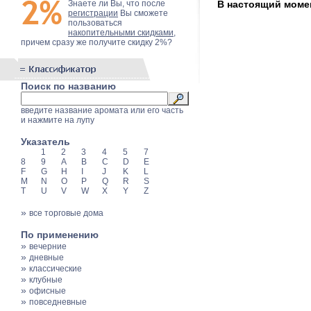
Знаете ли Вы, что после
В настоящий момен
регистрации
Вы сможете
пользоваться
накопительными скидками
,
причем сразу же получите скидку 2%?
Поиск по названию
введите название аромата или его часть
и нажмите на лупу
Указатель
1
2
3
4
5
7
8
9
A
B
C
D
E
F
G
H
I
J
K
L
M
N
O
P
Q
R
S
T
U
V
W
X
Y
Z
»
все торговые дома
По применению
»
вечерние
»
дневные
»
классические
»
клубные
»
офисные
»
повседневные