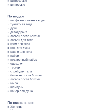
»
цитрусовые
»
шипровые
По видам
»
парфюмированная вода
»
туалетная вода
»
духи
»
дезодорант
»
лосьон после бритья
»
лосьон для тела
»
крем для тела
»
гель для душа
»
масло для тела
»
набор
»
подарочный набор
»
одеколон
»
тестер
»
спрей для тела
»
бальзам после бритья
»
лосьон после бритья
»
мыло
»
шампунь
»
набор для душа
По назначению
»
Женские