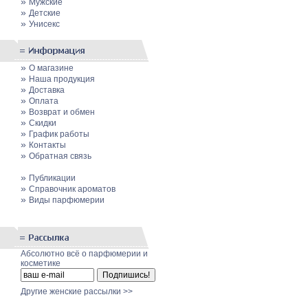
»
Мужские
»
Детские
»
Унисекс
»
О магазине
»
Наша продукция
»
Доставка
»
Оплата
»
Возврат и обмен
»
Скидки
»
График работы
»
Контакты
»
Обратная связь
»
Публикации
»
Cправочник ароматов
»
Виды парфюмерии
Абсолютно всё о парфюмерии и
косметике
Другие женские рассылки >>