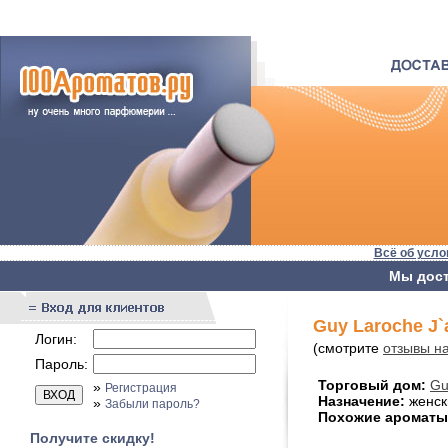
Всё об усло
Мы дост
Guy Laroche J`
Логин:
(смотрите
отзывы на
Пароль:
Торговый дом:
Gu
»
Регистрация
Назначение:
женск
»
Забыли пароль?
Похожие ароматы
Получите скидку!