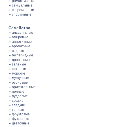
»
романтические
»
сексуальные
»
современные
»
спортивные
Семейства
»
альдегидные
»
амбровые
»
аппетитные
»
ароматные
»
водные
»
гесперидные
»
древесные
»
зеленые
»
кожаные
»
морские
»
мускусные
»
озоновые
»
ориентальные
»
пряные
»
пудровые
»
свежие
»
сладкие
»
теплые
»
фруктовые
»
фужерные
»
цветочные