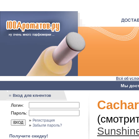
Всё об усло
Мы дост
Cachar
Логин:
Пароль:
(смотри
»
Регистрация
»
Забыли пароль?
Sunshin
Получите скидку!