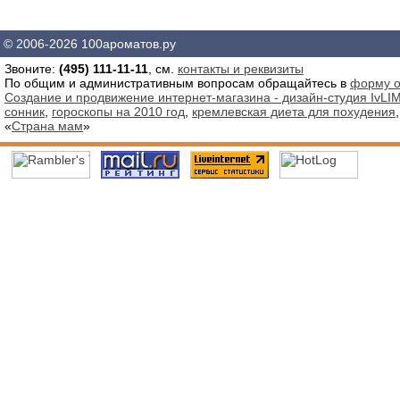
© 2006-2026 100ароматов.ру
Звоните:
(495) 111-11-11
, см.
контакты и реквизиты
По общим и административным вопросам обращайтесь в
форму о
Создание и продвижение интернет-магазина - дизайн-студия IvLIM
сонник
,
гороскопы на 2010 год
,
кремлевская диета для похудения
«
Страна мам
»