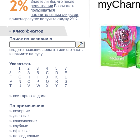
myCharm
Знаете ли Вы, что после
регистрации
Вы сможете
пользоваться
накопительными скидками
,
причем сразу же получите скидку 2%?
Поиск по названию
введите название аромата или его часть
и нажмите на лупу
Указатель
1
2
3
4
5
7
8
9
A
B
C
D
E
F
G
H
I
J
K
L
M
N
O
P
Q
R
S
T
U
V
W
X
Y
Z
»
все торговые дома
По применению
»
вечерние
»
дневные
»
классические
»
клубные
»
офисные
»
повседневные