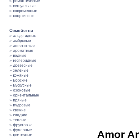
»
романтические
»
сексуальные
»
современные
»
спортивные
Семейства
»
альдегидные
»
амбровые
»
аппетитные
»
ароматные
»
водные
»
гесперидные
»
древесные
»
зеленые
»
кожаные
»
морские
»
мускусные
»
озоновые
»
ориентальные
»
пряные
»
пудровые
»
свежие
»
сладкие
»
теплые
»
фруктовые
»
фужерные
Amor A
»
цветочные