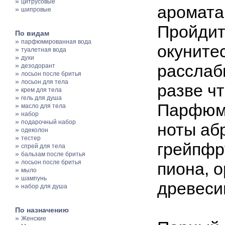
»
цитрусовые
аромат
»
шипровые
Пройдит
По видам
»
парфюмированная вода
окуните
»
туалетная вода
»
духи
»
расслаб
дезодорант
»
лосьон после бритья
»
лосьон для тела
разве ч
»
крем для тела
»
гель для душа
Парфюме
»
масло для тела
»
набор
»
подарочный набор
ноты аб
»
одеколон
»
тестер
грейпфр
»
спрей для тела
»
бальзам после бритья
»
лосьон после бритья
пиона, о
»
мыло
»
шампунь
древеси
»
набор для душа
По назначению
»
Женские