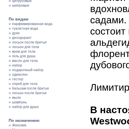
»
цитрусовые
»
вдохнов
шипровые
садами.
По видам
»
парфюмированная вода
состоит 
»
туалетная вода
»
духи
»
дезодорант
альдеги
»
лосьон после бритья
»
лосьон для тела
флорент
»
крем для тела
»
гель для душа
»
масло для тела
дубового
»
набор
»
подарочный набор
»
одеколон
»
тестер
»
спрей для тела
Лимитир
»
бальзам после бритья
»
лосьон после бритья
»
мыло
»
шампунь
»
В насто
набор для душа
Westwoo
По назначению
»
Женские