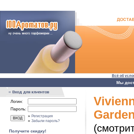
Всё об усло
Мы дост
Vivien
Логин:
Пароль:
Garde
»
Регистрация
»
Забыли пароль?
(смотри
Получите скидку!