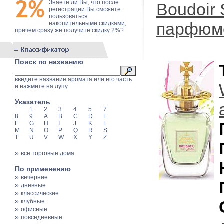
Знаете ли Вы, что после
Boudoir 
регистрации
Вы сможете
пользоваться
парфюм
накопительными скидками
,
причем сразу же получите скидку 2%?
Поиск по названию
введите название аромата или его часть
и нажмите на лупу
Указатель
1
2
3
4
5
7
8
9
A
B
C
D
E
F
G
H
I
J
K
L
M
N
O
P
Q
R
S
T
U
V
W
X
Y
Z
»
все торговые дома
По применению
»
вечерние
»
дневные
»
классические
»
клубные
»
офисные
»
повседневные