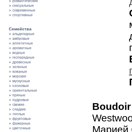
»
романтические
»
сексуальные
»
современные
»
спортивные
Семейства
»
альдегидные
»
амбровые
»
аппетитные
»
ароматные
»
водные
»
гесперидные
»
древесные
»
зеленые
»
кожаные
»
морские
»
мускусные
»
озоновые
»
ориентальные
»
пряные
»
пудровые
Boudoir
»
свежие
»
сладкие
»
теплые
Westwoo
»
фруктовые
»
фужерные
Марией 
»
цветочные