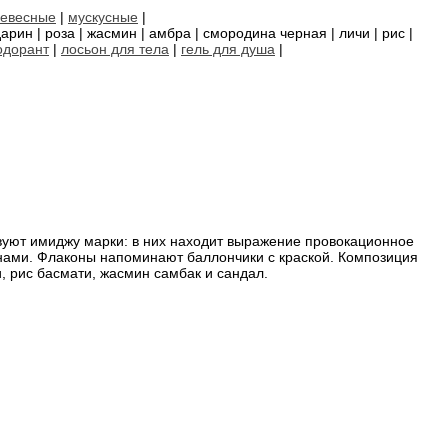
евесные
|
мускусные
|
арин | роза | жасмин | амбра | смородина черная | личи | рис |
одорант
|
лосьон для тела
|
гель для душа
|
уют имиджу марки: в них находит выражение провокационное
нами. Флаконы напоминают баллончики с краской. Композиция
и, рис басмати, жасмин самбак и сандал.