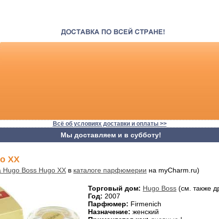
Всё об условиях доставки и оплаты >>
Мы доставляем и в субботу!
o XX
а Hugo Boss Hugo XX
в
каталоге парфюмерии
на myCharm.ru)
Торговый дом:
Hugo Boss
(см. также д
Год:
2007
Парфюмер:
Firmenich
Назначение:
женский