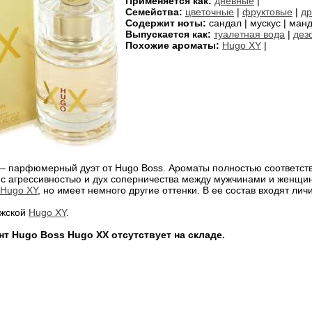
Применяется как:
дневные
|
Семейства:
цветочные
|
фруктовые
|
др
Содержит ноты:
сандал | мускус | манд
Выпускается как:
туалетная вода
|
дез
Похожие ароматы:
Hugo XY
|
– парфюмерный дуэт от Hugo Boss. Ароматы полностью соответств
 с агрессивностью и дух соперничества между мужчинами и женщи
Hugo XY
, но имеет немного другие оттенки. В ее состав входят лич
ужской
Hugo XY
.
т Hugo Boss Hugo XX отсутствует на складе.