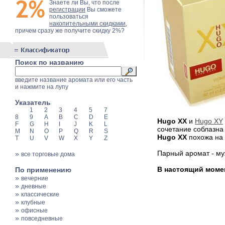
Знаете ли Вы, что после
регистрации
Вы сможете
пользоваться
накопительными скидками
,
причем сразу же получите скидку 2%?
Поиск по названию
введите название аромата или его часть
и нажмите на лупу
Указатель
1
2
3
4
5
7
8
9
A
B
C
D
E
Hugo XX
и
Hugo XY
F
G
H
I
J
K
L
сочетание соблазна
M
N
O
P
Q
R
S
Hugo XX
похожа на
T
U
V
W
X
Y
Z
Парный аромат - м
»
все торговые дома
В настоящий момен
По применению
»
вечерние
»
дневные
»
классические
»
клубные
»
офисные
»
повседневные