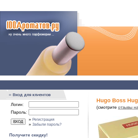
Hugo Boss Hug
Логин:
(смотрите
отзывы н
Пароль:
»
Регистрация
»
Забыли пароль?
Получите скидку!