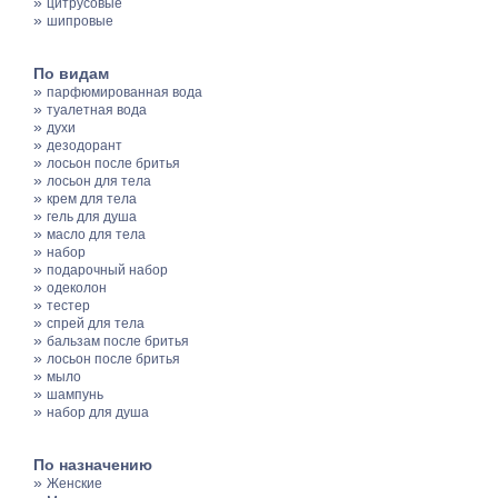
»
цитрусовые
»
шипровые
По видам
»
парфюмированная вода
»
туалетная вода
»
духи
»
дезодорант
»
лосьон после бритья
»
лосьон для тела
»
крем для тела
»
гель для душа
»
масло для тела
»
набор
»
подарочный набор
»
одеколон
»
тестер
»
спрей для тела
»
бальзам после бритья
»
лосьон после бритья
»
мыло
»
шампунь
»
набор для душа
По назначению
»
Женские