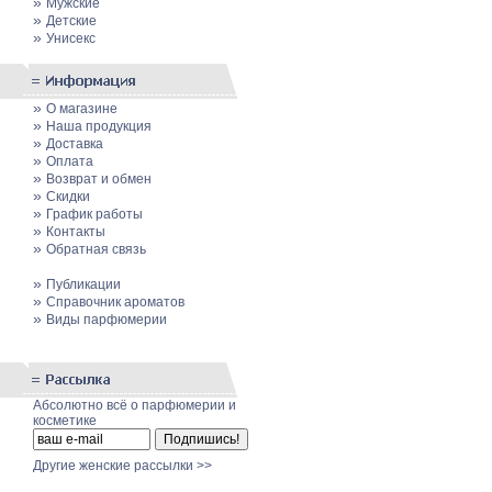
»
Мужские
»
Детские
»
Унисекс
»
О магазине
»
Наша продукция
»
Доставка
»
Оплата
»
Возврат и обмен
»
Скидки
»
График работы
»
Контакты
»
Обратная связь
»
Публикации
»
Cправочник ароматов
»
Виды парфюмерии
Абсолютно всё о парфюмерии и
косметике
Другие женские рассылки >>