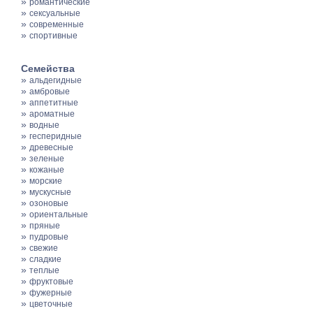
»
романтические
»
сексуальные
»
современные
»
спортивные
Семейства
»
альдегидные
»
амбровые
»
аппетитные
»
ароматные
»
водные
»
гесперидные
»
древесные
»
зеленые
»
кожаные
»
морские
»
мускусные
»
озоновые
»
ориентальные
»
пряные
»
пудровые
»
свежие
»
сладкие
»
теплые
»
фруктовые
»
фужерные
»
цветочные