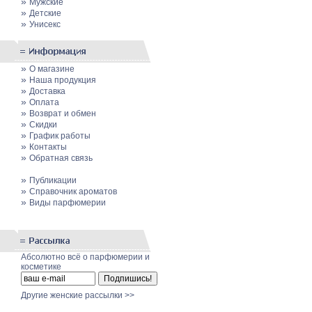
»
Мужские
»
Детские
»
Унисекс
»
О магазине
»
Наша продукция
»
Доставка
»
Оплата
»
Возврат и обмен
»
Скидки
»
График работы
»
Контакты
»
Обратная связь
»
Публикации
»
Cправочник ароматов
»
Виды парфюмерии
Абсолютно всё о парфюмерии и
косметике
Другие женские рассылки >>