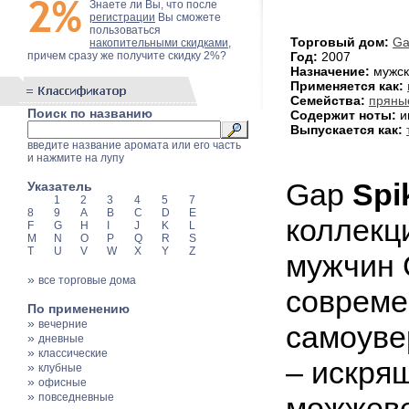
Знаете ли Вы, что после
регистрации
Вы сможете
пользоваться
Торговый дом:
Ga
накопительными скидками
,
причем сразу же получите скидку 2%?
Год:
2007
Назначение:
мужск
Применяется как:
Семейства:
пряны
Поиск по названию
Содержит ноты:
и
Выпускается как:
введите название аромата или его часть
и нажмите на лупу
Gap
Spi
Указатель
1
2
3
4
5
7
8
9
A
B
C
D
E
коллекц
F
G
H
I
J
K
L
M
N
O
P
Q
R
S
T
U
V
W
X
Y
Z
мужчин 
»
все торговые дома
совреме
По применению
»
вечерние
самоуве
»
дневные
»
классические
– искря
»
клубные
»
офисные
»
повседневные
можжеве