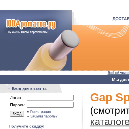
Всё об усло
Мы дост
Gap Sp
Логин:
Пароль:
(смотри
»
Регистрация
»
Забыли пароль?
каталог
Получите скидку!