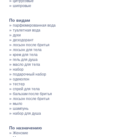
»
цитрусовые
»
шипровые
По видам
»
парфюмированная вода
»
туалетная вода
»
духи
»
дезодорант
»
лосьон после бритья
»
лосьон для тела
»
крем для тела
»
гель для душа
»
масло для тела
»
набор
»
подарочный набор
»
одеколон
»
тестер
»
спрей для тела
»
бальзам после бритья
»
лосьон после бритья
»
мыло
»
шампунь
»
набор для душа
По назначению
»
Женские