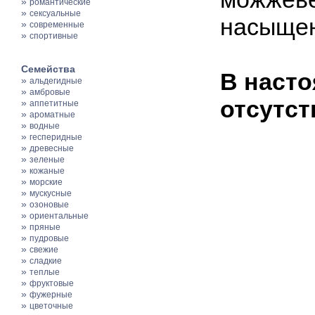
»
романтические
»
сексуальные
насыщен
»
современные
»
спортивные
Семейства
В насто
»
альдегидные
»
амбровые
отсутст
»
аппетитные
»
ароматные
»
водные
»
гесперидные
»
древесные
»
зеленые
»
кожаные
»
морские
»
мускусные
»
озоновые
»
ориентальные
»
пряные
»
пудровые
»
свежие
»
сладкие
»
теплые
»
фруктовые
»
фужерные
»
цветочные