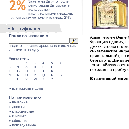
Знаете ли Вы, что после
регистрации
Вы сможете
пользоваться
накопительными скидками
,
причем сразу же получите скидку 2%?
Поиск по названию
Айме Герлен (Aime 
Францию одному, пе
введите название аромата или его часть
Джики, любви его м
и нажмите на лупу
синтетические ингр
ориентальный), но 
Указатель
бергамота. Динамичн
1
2
3
4
5
7
тонка. «База» сост
8
9
A
B
C
D
E
похожая на пробку 
F
G
H
I
J
K
L
M
N
O
P
Q
R
S
В настоящий момент
T
U
V
W
X
Y
Z
»
все торговые дома
По применению
»
вечерние
»
дневные
»
классические
»
клубные
»
офисные
»
повседневные