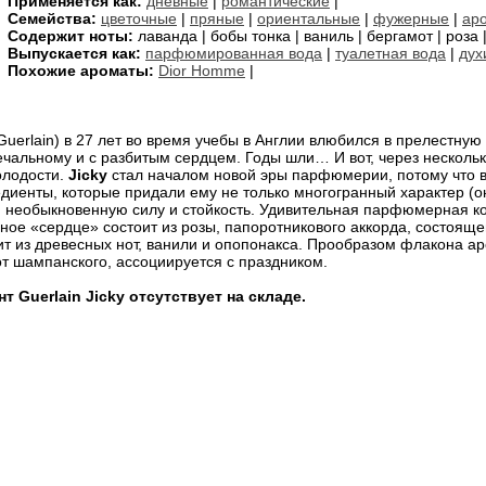
Применяется как:
дневные
|
романтические
|
Семейства:
цветочные
|
пряные
|
ориентальные
|
фужерные
|
ар
Содержит ноты:
лаванда | бобы тонка | ваниль | бергамот | роза 
Выпускается как:
парфюмированная вода
|
туалетная вода
|
дух
Похожие ароматы:
Dior Homme
|
Guerlain) в 27 лет во время учебы в Англии влюбился в прелестну
чальному и с разбитым сердцем. Годы шли… И вот, через несколь
олодости.
Jicky
стал началом новой эры парфюмерии, потому что в
едиенты, которые придали ему не только многогранный характер (о
и необыкновенную силу и стойкость. Удивительная парфюмерная к
ое «сердце» состоит из розы, папоротникового аккорда, состоящег
оит из древесных нот, ванили и опопонакса. Прообразом флакона а
от шампанского, ассоциируется с праздником.
 Guerlain Jicky отсутствует на складе.