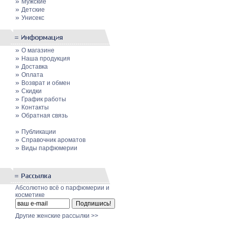
»
Мужские
»
Детские
»
Унисекс
»
О магазине
»
Наша продукция
»
Доставка
»
Оплата
»
Возврат и обмен
»
Скидки
»
График работы
»
Контакты
»
Обратная связь
»
Публикации
»
Cправочник ароматов
»
Виды парфюмерии
Абсолютно всё о парфюмерии и
косметике
Другие женские рассылки >>