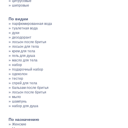
»
цитрусовые
»
шипровые
По видам
»
парфюмированная вода
»
туалетная вода
»
духи
»
дезодорант
»
лосьон после бритья
»
лосьон для тела
»
крем для тела
»
гель для душа
»
масло для тела
»
набор
»
подарочный набор
»
одеколон
»
тестер
»
спрей для тела
»
бальзам после бритья
»
лосьон после бритья
»
мыло
»
шампунь
»
набор для душа
По назначению
»
Женские