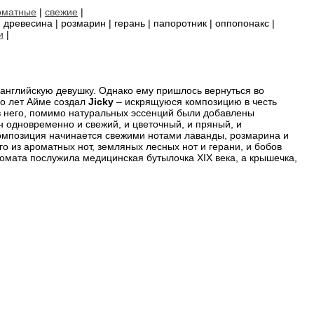
оматные
|
свежие
|
| древесина | розмарин | герань | папоротник | оппопонакс |
и
|
ю английскую девушку. Однако ему пришлось вернуться во
ко лет Айме создал
Jicky
– искрящуюся композицию в честь
 него, помимо натуральных эссенций были добавлены
н одновременно и свежий, и цветочный, и пряный, и
омпозиция начинается свежими нотами лаванды, розмарина и
о из ароматных нот, земляных лесных нот и герани, и бобов
ромата послужила медицинская бутылочка XIX века, а крышечка,