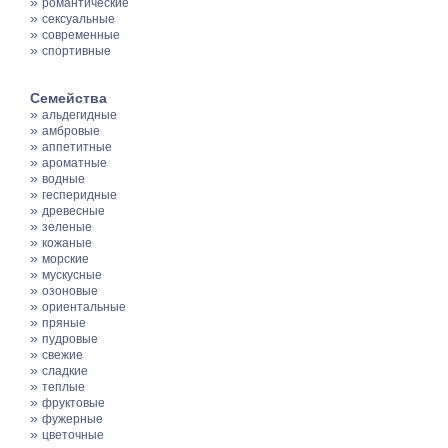
»
романтические
»
сексуальные
»
современные
»
спортивные
Семейства
»
альдегидные
»
амбровые
»
аппетитные
»
ароматные
»
водные
»
гесперидные
»
древесные
»
зеленые
»
кожаные
»
морские
»
мускусные
»
озоновые
»
ориентальные
»
пряные
»
пудровые
»
свежие
»
сладкие
»
теплые
»
фруктовые
»
фужерные
»
цветочные