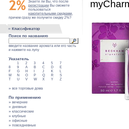
myCharm
Знаете ли Вы, что после
регистрации
Вы сможете
пользоваться
накопительными скидками
,
причем сразу же получите скидку 2%?
Поиск по названию
введите название аромата или его часть
и нажмите на лупу
Указатель
1
2
3
4
5
7
8
9
A
B
C
D
E
F
G
H
I
J
K
L
M
N
O
P
Q
R
S
T
U
V
W
X
Y
Z
»
все торговые дома
По применению
»
вечерние
»
дневные
»
классические
»
клубные
»
офисные
»
повседневные