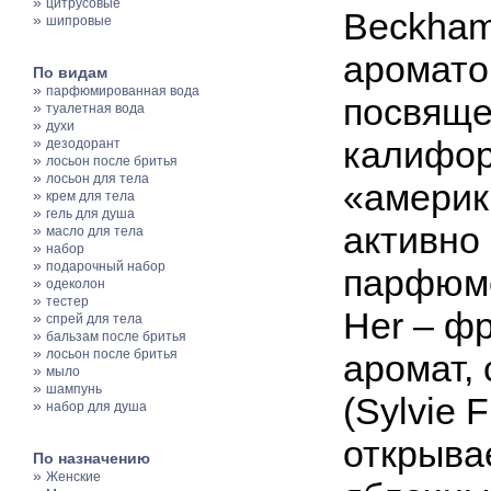
»
цитрусовые
Beckham 
»
шипровые
аромато
По видам
»
парфюмированная вода
посвяще
»
туалетная вода
»
духи
»
калифор
дезодорант
»
лосьон после бритья
»
лосьон для тела
«америк
»
крем для тела
»
гель для душа
активно
»
масло для тела
»
набор
»
подарочный набор
парфюме
»
одеколон
»
тестер
Her – ф
»
спрей для тела
»
бальзам после бритья
»
лосьон после бритья
аромат,
»
мыло
»
шампунь
(Sylvie 
»
набор для душа
открыва
По назначению
»
Женские