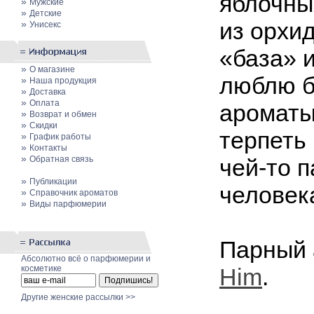
яблочны
»
Мужские
»
Детские
из орхид
»
Унисекс
«база» и
»
О магазине
люблю б
»
Наша продукция
»
Доставка
»
Оплата
ароматы,
»
Возврат и обмен
»
Скидки
терпеть 
»
График работы
»
Контакты
»
Обратная связь
чей-то п
»
Публикации
человек
»
Cправочник ароматов
»
Виды парфюмерии
Парный 
Абсолютно всё о парфюмерии и
косметике
Him
.
Другие женские рассылки >>