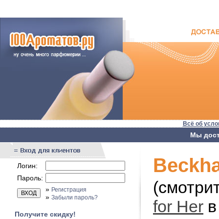
Всё об усло
Мы дост
Beckha
Логин:
Пароль:
(смотри
»
Регистрация
»
Забыли пароль?
for Her
Получите скидку!