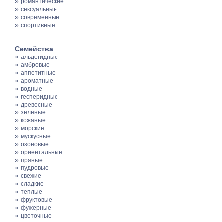
»
романтические
»
сексуальные
»
современные
»
спортивные
Семейства
»
альдегидные
»
амбровые
»
аппетитные
»
ароматные
»
водные
»
гесперидные
»
древесные
»
зеленые
»
кожаные
»
морские
»
мускусные
»
озоновые
»
ориентальные
»
пряные
»
пудровые
»
свежие
»
сладкие
»
теплые
»
фруктовые
»
фужерные
»
цветочные