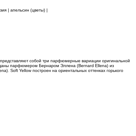
зия | апельсин (цветы) |
а представляют собой три парфюмерные вариации оригинальной
даны парфюмером Бернаром Эллена (Bernard Ellena) из
a). Soft Yellow построен на ориентальных оттенках горького