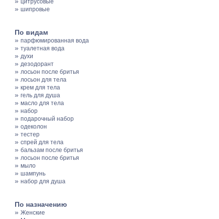
»
цитрусовые
»
шипровые
По видам
»
парфюмированная вода
»
туалетная вода
»
духи
»
дезодорант
»
лосьон после бритья
»
лосьон для тела
»
крем для тела
»
гель для душа
»
масло для тела
»
набор
»
подарочный набор
»
одеколон
»
тестер
»
спрей для тела
»
бальзам после бритья
»
лосьон после бритья
»
мыло
»
шампунь
»
набор для душа
По назначению
»
Женские