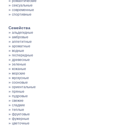
»
романтические
»
сексуальные
»
современные
»
спортивные
Семейства
»
альдегидные
»
амбровые
»
аппетитные
»
ароматные
»
водные
»
гесперидные
»
древесные
»
зеленые
»
кожаные
»
морские
»
мускусные
»
озоновые
»
ориентальные
»
пряные
»
пудровые
»
свежие
»
сладкие
»
теплые
»
фруктовые
»
фужерные
»
цветочные