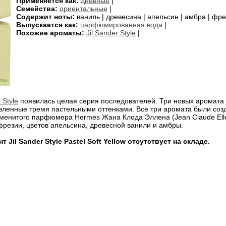
Применяется как:
дневные
|
Семейства:
ориентальные
|
Содержит ноты:
ваниль | древесина | апельсин | амбра | фре
Выпускается как:
парфюмированная вода
|
Похожие ароматы:
Jil Sander Style
|
 Style
появилась целая серия последователей. Три новых аромат
вленные тремя пастельными оттенками. Все три аромата были соз
аменитого парфюмера Hermes Жана Клода Эллена (Jean Claude Ellen
фрезии, цветов апельсина, древесной ванили и амбры.
 Jil Sander Style Pastel Soft Yellow отсутствует на складе.