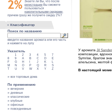
Знаете ли Вы, что после
регистрации
Вы сможете
пользоваться
накопительными скидками
,
причем сразу же получите скидку 2%?
Поиск по названию
введите название аромата или его часть
и нажмите на лупу
У аромата
Jil Sander
Указатель
композиции, вдохно
1
2
3
4
5
7
Symrise, братом зн
8
9
A
B
C
D
E
F
G
H
I
J
K
L
апельсина, желтой 
M
N
O
P
Q
R
S
T
U
V
W
X
Y
Z
В настоящий момент
»
все торговые дома
По применению
»
вечерние
»
дневные
»
классические
»
клубные
»
офисные
»
повседневные