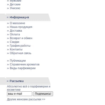
»
Мужские
»
Детские
»
Унисекс
»
О магазине
»
Наша продукция
»
Доставка
»
Оплата
»
Возврат и обмен
»
Скидки
»
График работы
»
Контакты
»
Обратная связь
»
Публикации
»
Cправочник ароматов
»
Виды парфюмерии
Абсолютно всё о парфюмерии и
косметике
Другие женские рассылки >>