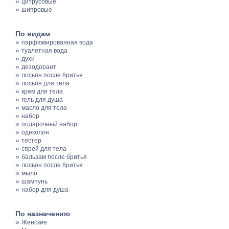
»
цитрусовые
»
шипровые
По видам
»
парфюмированная вода
»
туалетная вода
»
духи
»
дезодорант
»
лосьон после бритья
»
лосьон для тела
»
крем для тела
»
гель для душа
»
масло для тела
»
набор
»
подарочный набор
»
одеколон
»
тестер
»
спрей для тела
»
бальзам после бритья
»
лосьон после бритья
»
мыло
»
шампунь
»
набор для душа
По назначению
»
Женские