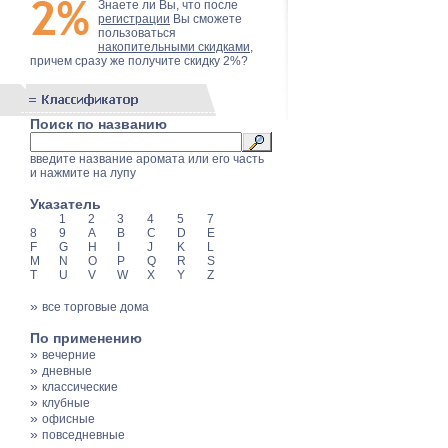
Знаете ли Вы, что после
регистрации
Вы сможете
пользоваться
накопительными скидками
,
причем сразу же получите скидку 2%?
Поиск по названию
введите название аромата или его часть
и нажмите на лупу
Указатель
1
2
3
4
5
7
8
9
A
B
C
D
E
F
G
H
I
J
K
L
M
N
O
P
Q
R
S
T
U
V
W
X
Y
Z
»
все торговые дома
По применению
»
вечерние
»
дневные
»
классические
»
клубные
»
офисные
»
повседневные