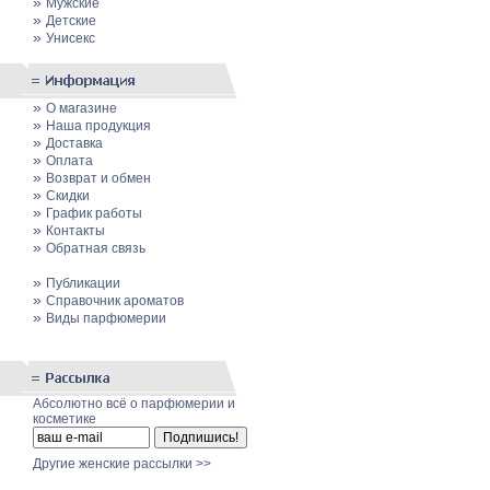
»
Мужские
»
Детские
»
Унисекс
»
О магазине
»
Наша продукция
»
Доставка
»
Оплата
»
Возврат и обмен
»
Скидки
»
График работы
»
Контакты
»
Обратная связь
»
Публикации
»
Cправочник ароматов
»
Виды парфюмерии
Абсолютно всё о парфюмерии и
косметике
Другие женские рассылки >>