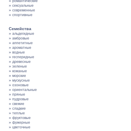
»
романтические
»
сексуальные
»
современные
»
спортивные
Семейства
»
альдегидные
»
амбровые
»
аппетитные
»
ароматные
»
водные
»
гесперидные
»
древесные
»
зеленые
»
кожаные
»
морские
»
мускусные
»
озоновые
»
ориентальные
»
пряные
»
пудровые
»
свежие
»
сладкие
»
теплые
»
фруктовые
»
фужерные
»
цветочные