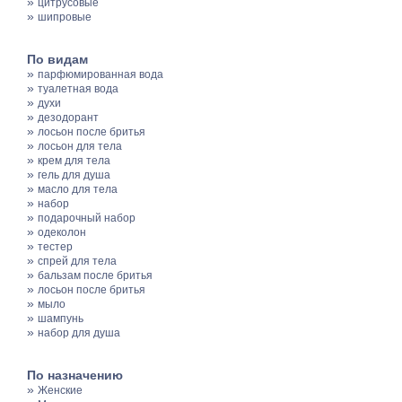
»
цитрусовые
»
шипровые
По видам
»
парфюмированная вода
»
туалетная вода
»
духи
»
дезодорант
»
лосьон после бритья
»
лосьон для тела
»
крем для тела
»
гель для душа
»
масло для тела
»
набор
»
подарочный набор
»
одеколон
»
тестер
»
спрей для тела
»
бальзам после бритья
»
лосьон после бритья
»
мыло
»
шампунь
»
набор для душа
По назначению
»
Женские