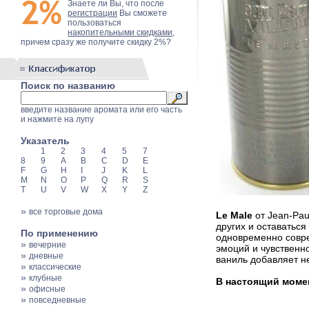
Знаете ли Вы, что после
регистрации
Вы сможете
пользоваться
накопительными скидками
,
причем сразу же получите скидку 2%?
Поиск по названию
введите название аромата или его часть
и нажмите на лупу
Указатель
1
2
3
4
5
7
8
9
A
B
C
D
E
F
G
H
I
J
K
L
M
N
O
P
Q
R
S
T
U
V
W
X
Y
Z
»
все торговые дома
Le Male
от Jean-Pau
других и оставаться
По применению
одновременно совре
»
вечерние
эмоций и чувственн
»
дневные
ваниль добавляет н
»
классические
»
клубные
В настоящий момент
»
офисные
»
повседневные