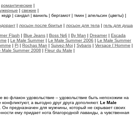
|
романтические
|
ужерные
|
свежие
|
 кедр | сандал | ваниль | бергамот | тмин | апельсин (цветы) |
одорант
|
лосьон после бритья
|
лосьон для тела
|
гель для душа
mer Flash
|
Blue Jeans
|
Boss №6
|
By Man
|
Dreamer
|
Escada
mme
|
Le Male Summer
|
Le Male Summer 2006
|
Le Male Summer
Homme
|
Pi
|
Rochas Man
|
Suivez-Moi
|
Sybaris
|
Versace l`Homme
|
e Male Summer 2008
|
Fleur du Male
|
ное во флакон удовольствие – удовольствие быть непохожим на
е конфликтуют, а выгодно друг друга дополняют.
Le Male
. Он предназначен для мужчины, который не скрывает своих
нности ему придает нота благородной лаванды, а чувственная