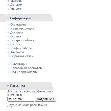
»
Мужские
»
Детские
»
Унисекс
»
О магазине
»
Наша продукция
»
Доставка
»
Оплата
»
Возврат и обмен
»
Скидки
»
График работы
»
Контакты
»
Обратная связь
»
Публикации
»
Cправочник ароматов
»
Виды парфюмерии
Абсолютно всё о парфюмерии и
косметике
Другие женские рассылки >>