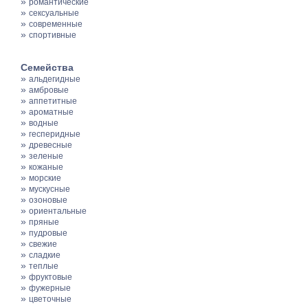
»
романтические
»
сексуальные
»
современные
»
спортивные
Семейства
»
альдегидные
»
амбровые
»
аппетитные
»
ароматные
»
водные
»
гесперидные
»
древесные
»
зеленые
»
кожаные
»
морские
»
мускусные
»
озоновые
»
ориентальные
»
пряные
»
пудровые
»
свежие
»
сладкие
»
теплые
»
фруктовые
»
фужерные
»
цветочные