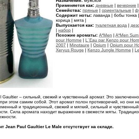
Назначение:
мужской
Применяется как:
дневные
|
вечерние
Семейства:
пряные
|
ориентальные
|
ф
Содержит ноты:
лаванда | бобы тонка |
корица | мята |
Выпускается как:
туалетная вода
|
дез
|
набор
|
Похожие ароматы:
A*Men
|
A*Men Sum
pour Homme
|
L`Eau par Kenzo pour Ho
2007
|
Minotaure
|
Opium
|
Opium pour 
Xeryus Rouge
|
Kenzo Jungle Homme
|
L
l Gaultier – сильный, свежий и чувственный аромат. Это заключен
 при этом самим собой. Этот аромат полон противоречий, но они н
менный и традиционный, свежий и мягкий, сильный и чувственный
ости. Сила аромата находит выражение в свежести мяты. Традицио
ежности.
 Jean Paul Gaultier Le Male отсутствует на складе.