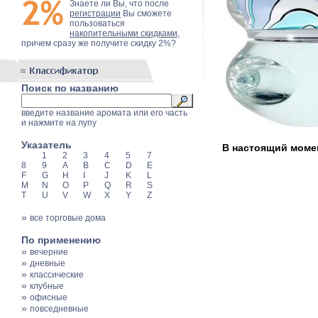
Знаете ли Вы, что после
регистрации
Вы сможете
пользоваться
накопительными скидками
,
причем сразу же получите скидку 2%?
Поиск по названию
введите название аромата или его часть
и нажмите на лупу
Указатель
В настоящий момент
1
2
3
4
5
7
8
9
A
B
C
D
E
F
G
H
I
J
K
L
M
N
O
P
Q
R
S
T
U
V
W
X
Y
Z
»
все торговые дома
По применению
»
вечерние
»
дневные
»
классические
»
клубные
»
офисные
»
повседневные