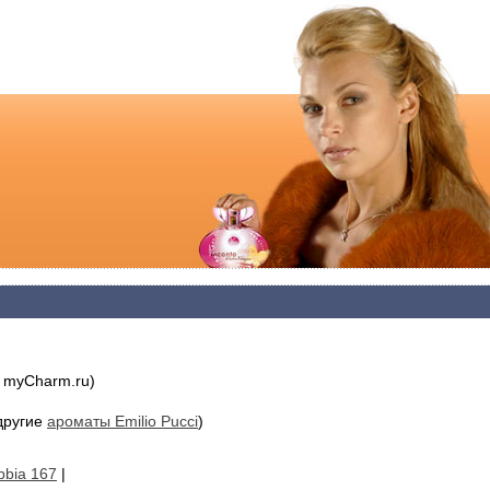
 myCharm.ru)
другие
ароматы Emilio Pucci
)
abbia 167
|