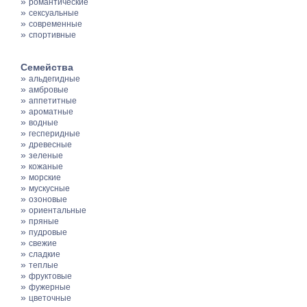
»
романтические
»
сексуальные
»
современные
»
спортивные
Семейства
»
альдегидные
»
амбровые
»
аппетитные
»
ароматные
»
водные
»
гесперидные
»
древесные
»
зеленые
»
кожаные
»
морские
»
мускусные
»
озоновые
»
ориентальные
»
пряные
»
пудровые
»
свежие
»
сладкие
»
теплые
»
фруктовые
»
фужерные
»
цветочные