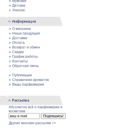
»
Мужские
»
Детские
»
Унисекс
»
О магазине
»
Наша продукция
»
Доставка
»
Оплата
»
Возврат и обмен
»
Скидки
»
График работы
»
Контакты
»
Обратная связь
»
Публикации
»
Cправочник ароматов
»
Виды парфюмерии
Абсолютно всё о парфюмерии и
косметике
Другие женские рассылки >>