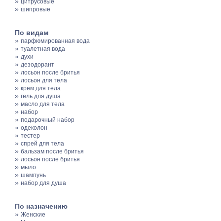
»
цитрусовые
»
шипровые
По видам
»
парфюмированная вода
»
туалетная вода
»
духи
»
дезодорант
»
лосьон после бритья
»
лосьон для тела
»
крем для тела
»
гель для душа
»
масло для тела
»
набор
»
подарочный набор
»
одеколон
»
тестер
»
спрей для тела
»
бальзам после бритья
»
лосьон после бритья
»
мыло
»
шампунь
»
набор для душа
По назначению
»
Женские