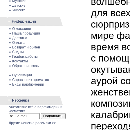
волшебн
»
Мужские
»
Детские
для все
»
Унисекс
сюрприз
»
О магазине
мире фа
»
Наша продукция
»
Доставка
»
Оплата
время в
»
Возврат и обмен
»
Скидки
с помощ
»
График работы
»
Контакты
»
Обратная связь
окутыва
»
Публикации
аурой с
»
Cправочник ароматов
»
Виды парфюмерии
женстве
компози
Абсолютно всё о парфюмерии и
косметике
калабри
переход
Другие женские рассылки >>