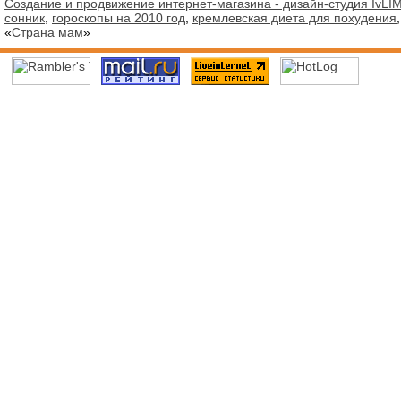
Создание и продвижение интернет-магазина - дизайн-студия IvLIM
сонник
,
гороскопы на 2010 год
,
кремлевская диета для похудения
«
Страна мам
»