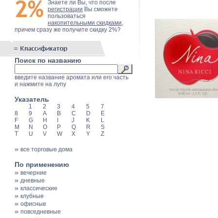
Знаете ли Вы, что после
регистрации
Вы сможете
пользоваться
накопительными скидками
,
причем сразу же получите скидку 2%?
Поиск по названию
введите название аромата или его часть
и нажмите на лупу
Указатель
1
2
3
4
5
7
8
9
A
B
C
D
E
F
G
H
I
J
K
L
M
N
O
P
Q
R
S
T
U
V
W
X
Y
Z
»
все торговые дома
По применению
»
вечерние
»
дневные
»
классические
»
клубные
»
офисные
»
повседневные