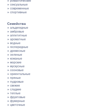
»
романтические
»
сексуальные
»
современные
»
спортивные
Семейства
»
альдегидные
»
амбровые
»
аппетитные
»
ароматные
»
водные
»
гесперидные
»
древесные
»
зеленые
»
кожаные
»
морские
»
мускусные
»
озоновые
»
ориентальные
»
пряные
»
пудровые
»
свежие
»
сладкие
»
теплые
»
фруктовые
»
фужерные
»
цветочные