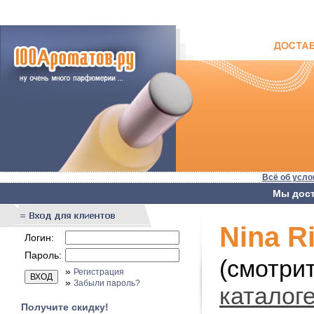
Всё об усло
Мы дост
Nina Ri
Логин:
Пароль:
(смотри
»
Регистрация
»
Забыли пароль?
каталог
Получите скидку!