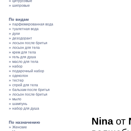
»
цитрусовые
»
шипровые
По видам
»
парфюмированная вода
»
туалетная вода
»
духи
»
дезодорант
»
лосьон после бритья
»
лосьон для тела
»
крем для тела
»
гель для душа
»
масло для тела
»
набор
»
подарочный набор
»
одеколон
»
тестер
»
спрей для тела
»
бальзам после бритья
»
лосьон после бритья
»
мыло
»
шампунь
»
набор для душа
Nina
от
По назначению
»
Женские