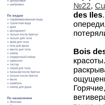
»
цитрусовые
№22
,
Cu
»
шипровые
des Iles
По видам
»
парфюмированная вода
опереди
»
туалетная вода
»
духи
»
потерял
дезодорант
»
лосьон после бритья
»
лосьон для тела
»
крем для тела
»
гель для душа
Bois des
»
масло для тела
»
набор
»
подарочный набор
красоты
»
одеколон
»
тестер
раскрыв
»
спрей для тела
»
бальзам после бритья
»
лосьон после бритья
ощущени
»
мыло
»
шампунь
Горячие
»
набор для душа
ветивер
По назначению
»
Женские