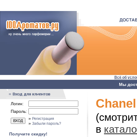
Всё об усло
Мы дост
Chanel 
Логин:
Пароль:
(смотри
»
Регистрация
»
Забыли пароль?
в
катал
Получите скидку!