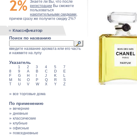
Знаете ли Вы, что после
регистрации
Вы сможете
пользоваться
накопительными скидками
,
причем сразу же получите скидку 2%?
Поиск по названию
введите название аромата или его часть
и нажмите на лупу
Указатель
1
2
3
4
5
7
8
9
A
B
C
D
E
F
G
H
I
J
K
L
M
N
O
P
Q
R
S
T
U
V
W
X
Y
Z
»
все торговые дома
По применению
»
вечерние
»
дневные
»
классические
»
клубные
»
офисные
»
повседневные