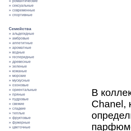
»
романтические
»
сексуальные
»
современные
»
спортивные
Семейства
»
альдегидные
»
амбровые
»
аппетитные
»
ароматные
»
водные
»
гесперидные
»
древесные
»
зеленые
»
кожаные
»
морские
»
мускусные
»
озоновые
В колле
»
ориентальные
»
пряные
»
пудровые
Chanel, 
»
свежие
»
сладкие
определ
»
теплые
»
фруктовые
»
фужерные
парфюме
»
цветочные