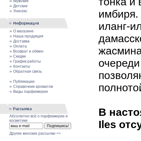
тонка и 
»
Мужские
»
Детские
имбиря.
»
Унисекс
иланг-и
»
О магазине
дамасск
»
Наша продукция
»
Доставка
»
Оплата
жасмина
»
Возврат и обмен
»
Скидки
очереди
»
График работы
»
Контакты
»
Обратная связь
позволя
»
Публикации
полното
»
Cправочник ароматов
»
Виды парфюмерии
В насто
Абсолютно всё о парфюмерии и
косметике
Iles отс
Другие женские рассылки >>