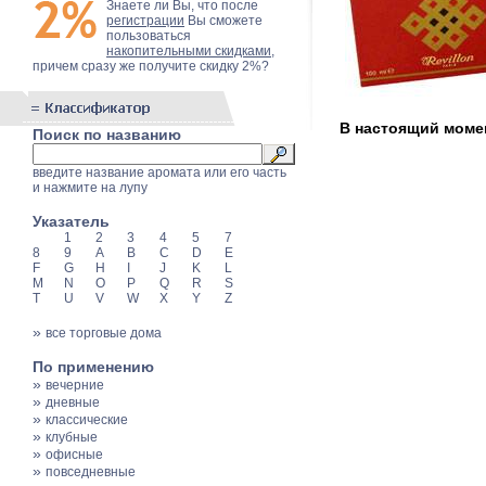
Знаете ли Вы, что после
регистрации
Вы сможете
пользоваться
накопительными скидками
,
причем сразу же получите скидку 2%?
В настоящий момен
Поиск по названию
введите название аромата или его часть
и нажмите на лупу
Указатель
1
2
3
4
5
7
8
9
A
B
C
D
E
F
G
H
I
J
K
L
M
N
O
P
Q
R
S
T
U
V
W
X
Y
Z
»
все торговые дома
По применению
»
вечерние
»
дневные
»
классические
»
клубные
»
офисные
»
повседневные