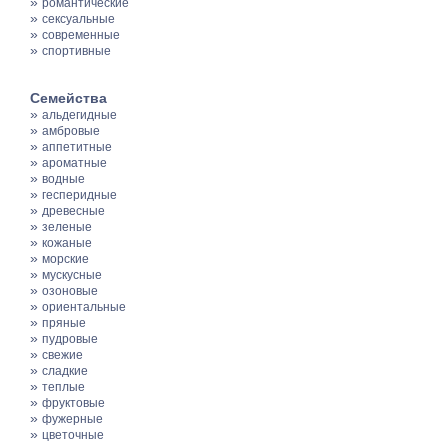
»
романтические
»
сексуальные
»
современные
»
спортивные
Семейства
»
альдегидные
»
амбровые
»
аппетитные
»
ароматные
»
водные
»
гесперидные
»
древесные
»
зеленые
»
кожаные
»
морские
»
мускусные
»
озоновые
»
ориентальные
»
пряные
»
пудровые
»
свежие
»
сладкие
»
теплые
»
фруктовые
»
фужерные
»
цветочные