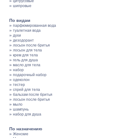
»
цитрусовые
»
шипровые
По видам
»
парфюмированная вода
»
туалетная вода
»
духи
»
дезодорант
»
лосьон после бритья
»
лосьон для тела
»
крем для тела
»
гель для душа
»
масло для тела
»
набор
»
подарочный набор
»
одеколон
»
тестер
»
спрей для тела
»
бальзам после бритья
»
лосьон после бритья
»
мыло
»
шампунь
»
набор для душа
По назначению
»
Женские