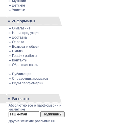
»
Мужские
»
Детские
»
Унисекс
»
О магазине
»
Наша продукция
»
Доставка
»
Оплата
»
Возврат и обмен
»
Скидки
»
График работы
»
Контакты
»
Обратная связь
»
Публикации
»
Cправочник ароматов
»
Виды парфюмерии
Абсолютно всё о парфюмерии и
косметике
Другие женские рассылки >>