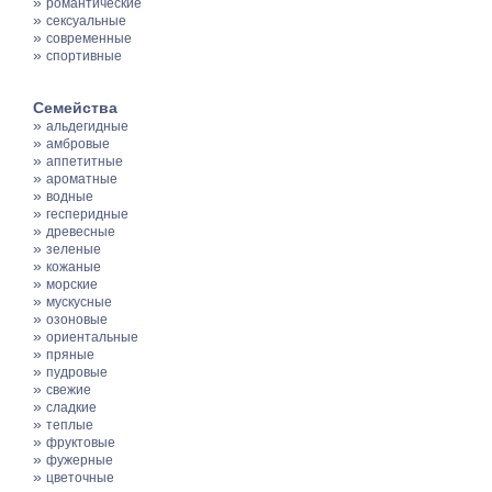
»
романтические
»
сексуальные
»
современные
»
спортивные
Семейства
»
альдегидные
»
амбровые
»
аппетитные
»
ароматные
»
водные
»
гесперидные
»
древесные
»
зеленые
»
кожаные
»
морские
»
мускусные
»
озоновые
»
ориентальные
»
пряные
»
пудровые
»
свежие
»
сладкие
»
теплые
»
фруктовые
»
фужерные
»
цветочные