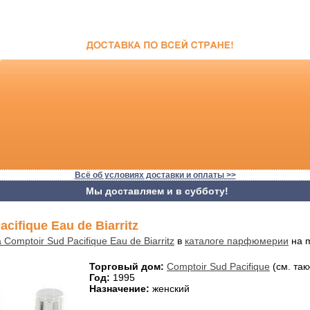
Всё об условиях доставки и оплаты >>
Мы доставляем и в субботу!
cifique Eau de Biarritz
 Comptoir Sud Pacifique Eau de Biarritz
в
каталоге парфюмерии
на m
Торговый дом:
Comptoir Sud Pacifique
(см. так
Год:
1995
Назначение:
женский