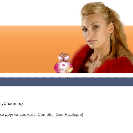
yCharm.ru)
же другие
ароматы Comptoir Sud Pacifique
)