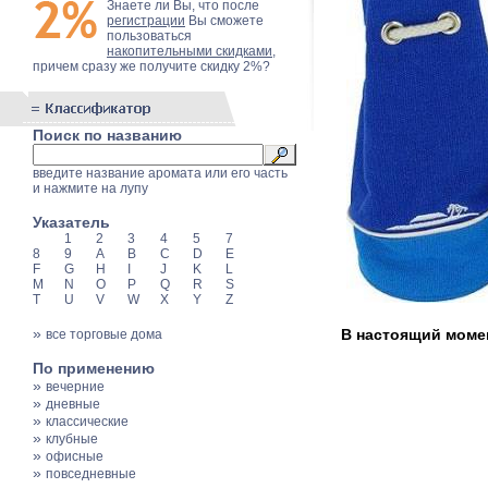
Знаете ли Вы, что после
регистрации
Вы сможете
пользоваться
накопительными скидками
,
причем сразу же получите скидку 2%?
Поиск по названию
введите название аромата или его часть
и нажмите на лупу
Указатель
1
2
3
4
5
7
8
9
A
B
C
D
E
F
G
H
I
J
K
L
M
N
O
P
Q
R
S
T
U
V
W
X
Y
Z
»
В настоящий момент
все торговые дома
По применению
»
вечерние
»
дневные
»
классические
»
клубные
»
офисные
»
повседневные