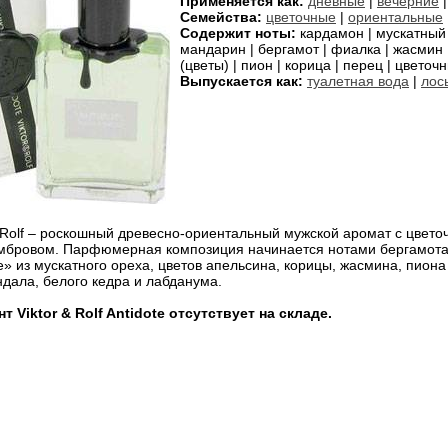
Применяется как:
дневные
|
вечерние
|
Семейства:
цветочные
|
ориентальные
Содержит ноты:
кардамон | мускатный о
мандарин | бергамот | фиалка | жасмин |
(цветы) | пион | корица | перец | цветоч
Выпускается как:
туалетная вода
|
лос
& Rolf – роскошный древесно-ориентальный мужской аромат с цвето
мбровом. Парфюмерная композиция начинается нотами бергамота, 
» из мускатного ореха, цветов апельсина, корицы, жасмина, пиона
ндала, белого кедра и лабданума.
 Viktor & Rolf Antidote отсутствует на складе.