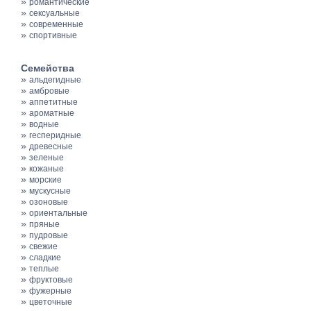
»
романтические
»
сексуальные
»
современные
»
спортивные
Семейства
»
альдегидные
»
амбровые
»
аппетитные
»
ароматные
»
водные
»
гесперидные
»
древесные
»
зеленые
»
кожаные
»
морские
»
мускусные
»
озоновые
»
ориентальные
»
пряные
»
пудровые
»
свежие
»
сладкие
»
теплые
»
фруктовые
»
фужерные
»
цветочные