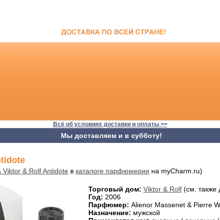
Всё об условиях доставки и оплаты >>
Мы доставляем и в субботу!
ntidote
Viktor & Rolf Antidote
в
каталоге парфюмерии
на myCharm.ru)
Торговый дом:
Viktor & Rolf
(см. также
Год:
2006
Парфюмер:
Alienor Massenet & Pierre 
Назначение:
мужской