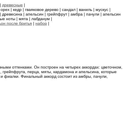
|
древесные
|
рех | кедр | гваяковое дерево | сандал | ваниль | мускус |
 древесина | апельсин | грейпфрут | амбра | пачули | апельсин
ные ноты | мята | лабданум |
ьон после бритья
|
набор
|
чными оттенками. Он построен на четырех аккордах: цветочном,
грейпфрута, перца, мяты, кардамона и апельсина, которые
 и фиалки. Финальный аккорд состоит из амбры, пачули,