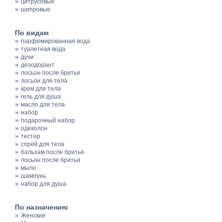
»
цитрусовые
»
шипровые
По видам
»
парфюмированная вода
»
туалетная вода
»
духи
»
дезодорант
»
лосьон после бритья
»
лосьон для тела
»
крем для тела
»
гель для душа
»
масло для тела
»
набор
»
подарочный набор
»
одеколон
»
тестер
»
спрей для тела
»
бальзам после бритья
»
лосьон после бритья
»
мыло
»
шампунь
»
набор для душа
По назначению
»
Женские