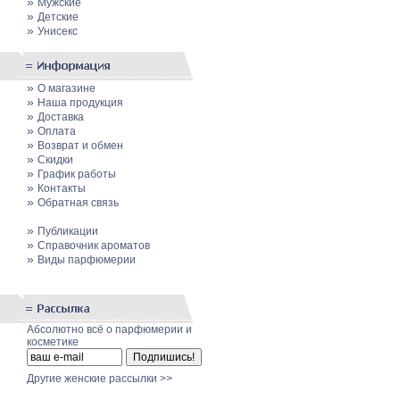
»
Мужские
»
Детские
»
Унисекс
»
О магазине
»
Наша продукция
»
Доставка
»
Оплата
»
Возврат и обмен
»
Скидки
»
График работы
»
Контакты
»
Обратная связь
»
Публикации
»
Cправочник ароматов
»
Виды парфюмерии
Абсолютно всё о парфюмерии и
косметике
Другие женские рассылки >>