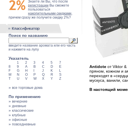
Знаете ли Вы, что после
регистрации
Вы сможете
пользоваться
накопительными скидками
,
причем сразу же получите скидку 2%?
Поиск по названию
введите название аромата или его часть
и нажмите на лупу
Указатель
1
2
3
4
5
7
Antidote
от Viktor 
8
9
A
B
C
D
E
F
G
H
I
J
K
L
пряном, кожном и а
M
N
O
P
Q
R
S
переходят в «сердце
T
U
V
W
X
Y
Z
мускуса, ванили, са
»
все торговые дома
В настоящий момент
По применению
»
вечерние
»
дневные
»
классические
»
клубные
»
офисные
»
повседневные