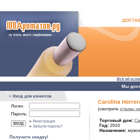
Всё об усло
Мы дост
Carolina Herrer
Логин:
(смотрите
отзывы на
Пароль:
Торговый дом:
Ca
»
Регистрация
Год:
2010
»
Забыли пароль?
Назначение:
мужск
Получите скидку!