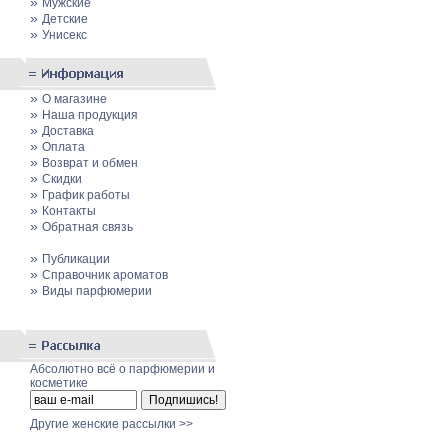
»
Мужские
»
Детские
»
Унисекс
»
О магазине
»
Наша продукция
»
Доставка
»
Оплата
»
Возврат и обмен
»
Скидки
»
График работы
»
Контакты
»
Обратная связь
»
Публикации
»
Cправочник ароматов
»
Виды парфюмерии
Абсолютно всё о парфюмерии и
косметике
Другие женские рассылки >>