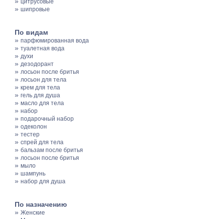
»
цитрусовые
»
шипровые
По видам
»
парфюмированная вода
»
туалетная вода
»
духи
»
дезодорант
»
лосьон после бритья
»
лосьон для тела
»
крем для тела
»
гель для душа
»
масло для тела
»
набор
»
подарочный набор
»
одеколон
»
тестер
»
спрей для тела
»
бальзам после бритья
»
лосьон после бритья
»
мыло
»
шампунь
»
набор для душа
По назначению
»
Женские