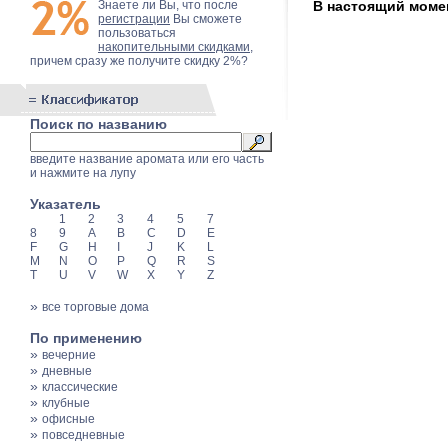
Знаете ли Вы, что после
В настоящий момент
регистрации
Вы сможете
пользоваться
накопительными скидками
,
причем сразу же получите скидку 2%?
Поиск по названию
введите название аромата или его часть
и нажмите на лупу
Указатель
1
2
3
4
5
7
8
9
A
B
C
D
E
F
G
H
I
J
K
L
M
N
O
P
Q
R
S
T
U
V
W
X
Y
Z
»
все торговые дома
По применению
»
вечерние
»
дневные
»
классические
»
клубные
»
офисные
»
повседневные