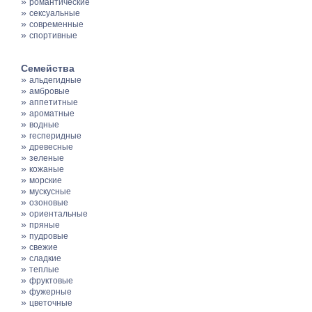
»
романтические
»
сексуальные
»
современные
»
спортивные
Семейства
»
альдегидные
»
амбровые
»
аппетитные
»
ароматные
»
водные
»
гесперидные
»
древесные
»
зеленые
»
кожаные
»
морские
»
мускусные
»
озоновые
»
ориентальные
»
пряные
»
пудровые
»
свежие
»
сладкие
»
теплые
»
фруктовые
»
фужерные
»
цветочные