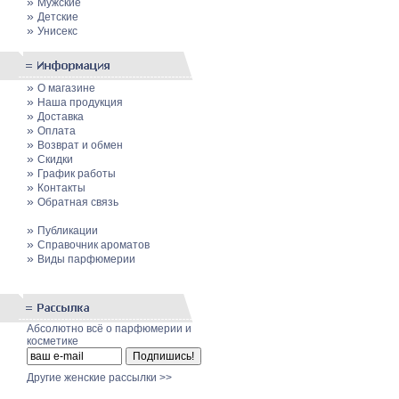
»
Мужские
»
Детские
»
Унисекс
»
О магазине
»
Наша продукция
»
Доставка
»
Оплата
»
Возврат и обмен
»
Скидки
»
График работы
»
Контакты
»
Обратная связь
»
Публикации
»
Cправочник ароматов
»
Виды парфюмерии
Абсолютно всё о парфюмерии и
косметике
Другие женские рассылки >>