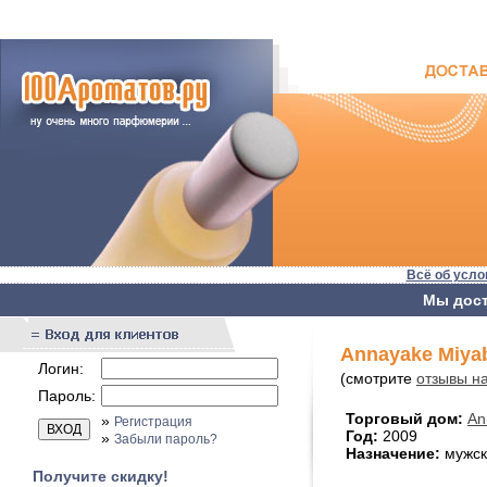
Всё об усло
Мы дост
Annayake Miya
Логин:
(смотрите
отзывы н
Пароль:
Торговый дом:
An
»
Регистрация
Год:
2009
»
Забыли пароль?
Назначение:
мужск
Получите скидку!