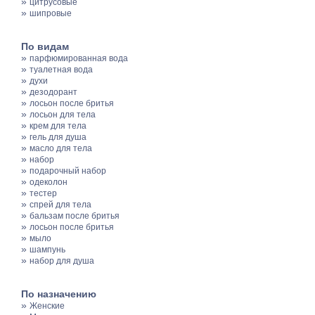
»
цитрусовые
»
шипровые
По видам
»
парфюмированная вода
»
туалетная вода
»
духи
»
дезодорант
»
лосьон после бритья
»
лосьон для тела
»
крем для тела
»
гель для душа
»
масло для тела
»
набор
»
подарочный набор
»
одеколон
»
тестер
»
спрей для тела
»
бальзам после бритья
»
лосьон после бритья
»
мыло
»
шампунь
»
набор для душа
По назначению
»
Женские