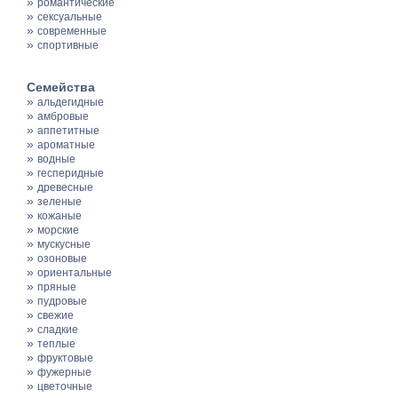
»
романтические
»
сексуальные
»
современные
»
спортивные
Семейства
»
альдегидные
»
амбровые
»
аппетитные
»
ароматные
»
водные
»
гесперидные
»
древесные
»
зеленые
»
кожаные
»
морские
»
мускусные
»
озоновые
»
ориентальные
»
пряные
»
пудровые
»
свежие
»
сладкие
»
теплые
»
фруктовые
»
фужерные
»
цветочные