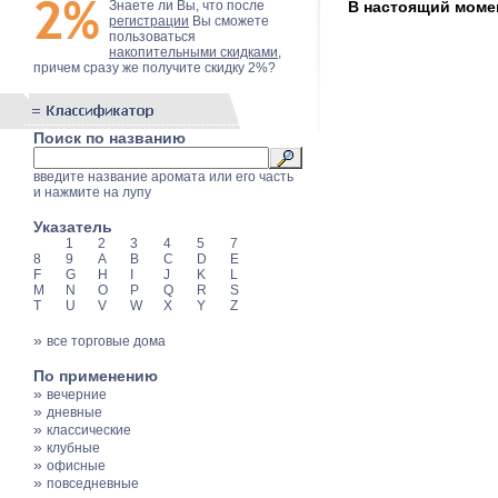
Знаете ли Вы, что после
В настоящий момен
регистрации
Вы сможете
пользоваться
накопительными скидками
,
причем сразу же получите скидку 2%?
Поиск по названию
введите название аромата или его часть
и нажмите на лупу
Указатель
1
2
3
4
5
7
8
9
A
B
C
D
E
F
G
H
I
J
K
L
M
N
O
P
Q
R
S
T
U
V
W
X
Y
Z
»
все торговые дома
По применению
»
вечерние
»
дневные
»
классические
»
клубные
»
офисные
»
повседневные