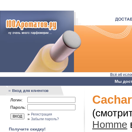
Всё об усло
Мы дост
Cachar
Логин:
Пароль:
(смотри
»
Регистрация
»
Забыли пароль?
Homme
Получите скидку!