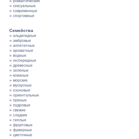
»
романтические
»
сексуальные
»
современные
»
спортивные
Семейства
»
альдегидные
»
амбровые
»
аппетитные
»
ароматные
»
водные
»
гесперидные
»
древесные
»
зеленые
»
кожаные
»
морские
»
мускусные
»
озоновые
»
ориентальные
»
пряные
»
пудровые
»
свежие
»
сладкие
»
теплые
»
фруктовые
»
фужерные
»
цветочные