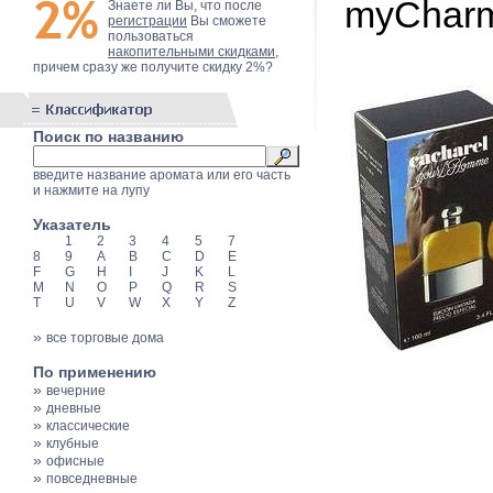
myCharm
Знаете ли Вы, что после
регистрации
Вы сможете
пользоваться
накопительными скидками
,
причем сразу же получите скидку 2%?
Поиск по названию
введите название аромата или его часть
и нажмите на лупу
Указатель
1
2
3
4
5
7
8
9
A
B
C
D
E
F
G
H
I
J
K
L
M
N
O
P
Q
R
S
T
U
V
W
X
Y
Z
»
все торговые дома
По применению
»
вечерние
»
дневные
»
классические
»
клубные
»
офисные
»
повседневные