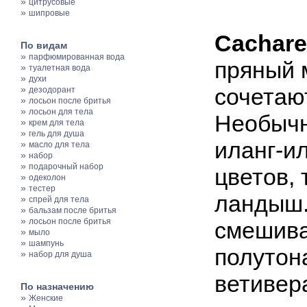
»
цитрусовые
»
шипровые
Cachare
По видам
»
парфюмированная вода
пряный 
»
туалетная вода
»
духи
»
сочетаю
дезодорант
»
лосьон после бритья
»
лосьон для тела
Необычн
»
крем для тела
»
гель для душа
иланг-и
»
масло для тела
»
набор
»
подарочный набор
цветов, 
»
одеколон
»
тестер
ландыш.
»
спрей для тела
»
бальзам после бритья
»
лосьон после бритья
смешива
»
мыло
»
шампунь
полутон
»
набор для душа
ветивер
По назначению
»
Женские