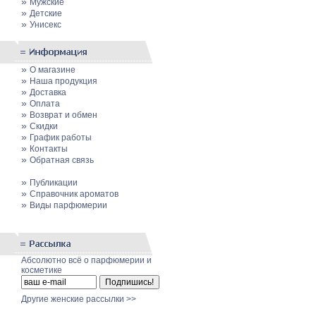
»
Мужские
»
Детские
»
Унисекс
»
О магазине
»
Наша продукция
»
Доставка
»
Оплата
»
Возврат и обмен
»
Скидки
»
График работы
»
Контакты
»
Обратная связь
»
Публикации
»
Cправочник ароматов
»
Виды парфюмерии
Абсолютно всё о парфюмерии и
косметике
Другие женские рассылки >>