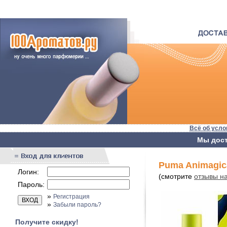
Всё об усло
Мы дост
Puma Animagic
Логин:
(смотрите
отзывы н
Пароль:
»
Регистрация
»
Забыли пароль?
Получите скидку!