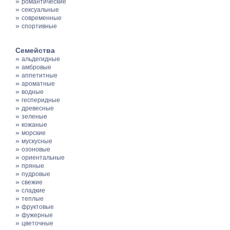
»
романтические
»
сексуальные
»
современные
»
спортивные
Семейства
»
альдегидные
»
амбровые
»
аппетитные
»
ароматные
»
водные
»
гесперидные
»
древесные
»
зеленые
»
кожаные
»
морские
»
мускусные
»
озоновые
»
ориентальные
»
пряные
»
пудровые
»
свежие
»
сладкие
»
теплые
»
фруктовые
»
фужерные
»
цветочные