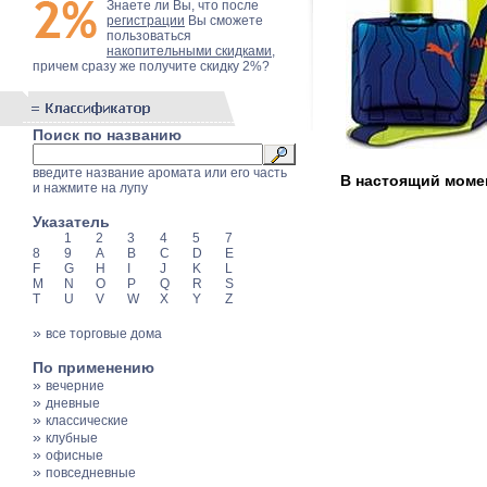
Знаете ли Вы, что после
регистрации
Вы сможете
пользоваться
накопительными скидками
,
причем сразу же получите скидку 2%?
Поиск по названию
введите название аромата или его часть
В настоящий момен
и нажмите на лупу
Указатель
1
2
3
4
5
7
8
9
A
B
C
D
E
F
G
H
I
J
K
L
M
N
O
P
Q
R
S
T
U
V
W
X
Y
Z
»
все торговые дома
По применению
»
вечерние
»
дневные
»
классические
»
клубные
»
офисные
»
повседневные