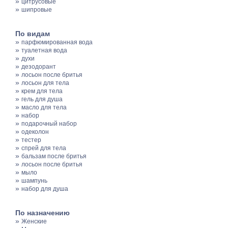
»
цитрусовые
»
шипровые
По видам
»
парфюмированная вода
»
туалетная вода
»
духи
»
дезодорант
»
лосьон после бритья
»
лосьон для тела
»
крем для тела
»
гель для душа
»
масло для тела
»
набор
»
подарочный набор
»
одеколон
»
тестер
»
спрей для тела
»
бальзам после бритья
»
лосьон после бритья
»
мыло
»
шампунь
»
набор для душа
По назначению
»
Женские