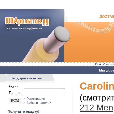
Всё об усло
Мы дост
Caroli
Логин:
Пароль:
(смотри
»
Регистрация
»
Забыли пароль?
212 Men
Получите скидку!