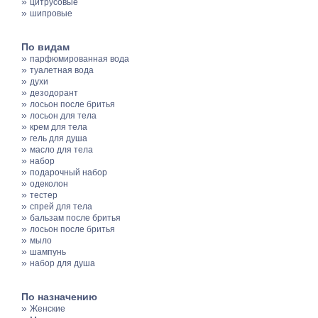
»
цитрусовые
»
шипровые
По видам
»
парфюмированная вода
»
туалетная вода
»
духи
»
дезодорант
»
лосьон после бритья
»
лосьон для тела
»
крем для тела
»
гель для душа
»
масло для тела
»
набор
»
подарочный набор
»
одеколон
»
тестер
»
спрей для тела
»
бальзам после бритья
»
лосьон после бритья
»
мыло
»
шампунь
»
набор для душа
По назначению
»
Женские