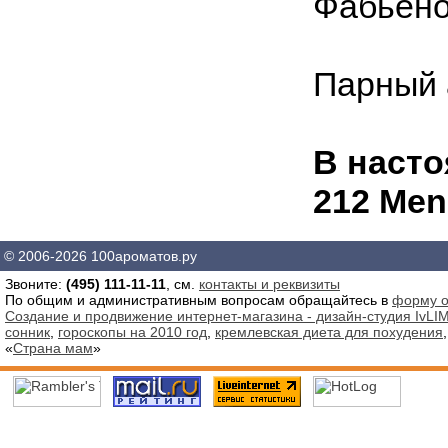
Фабьено
Парный 
В насто
212 Men
© 2006-2026 100ароматов.ру
Звоните:
(495) 111-11-11
, см.
контакты и реквизиты
По общим и административным вопросам обращайтесь в
форму о
Создание и продвижение интернет-магазина - дизайн-студия IvLIM
сонник
,
гороскопы на 2010 год
,
кремлевская диета для похудения
«
Страна мам
»