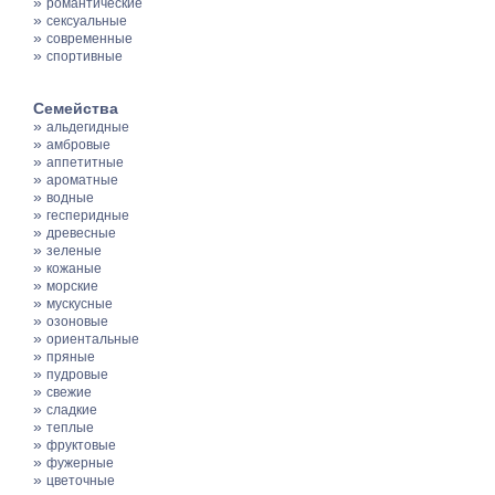
»
романтические
»
сексуальные
»
современные
»
спортивные
Семейства
»
альдегидные
»
амбровые
»
аппетитные
»
ароматные
»
водные
»
гесперидные
»
древесные
»
зеленые
»
кожаные
»
морские
»
мускусные
»
озоновые
»
ориентальные
»
пряные
»
пудровые
»
свежие
»
сладкие
»
теплые
»
фруктовые
»
фужерные
»
цветочные