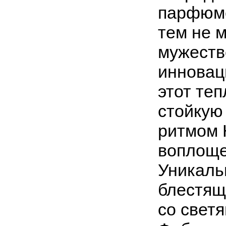
парфюме
тем не м
мужеств
инновац
этот теп
стойкую
ритмом 
воплоще
Уникаль
блестящ
со свет