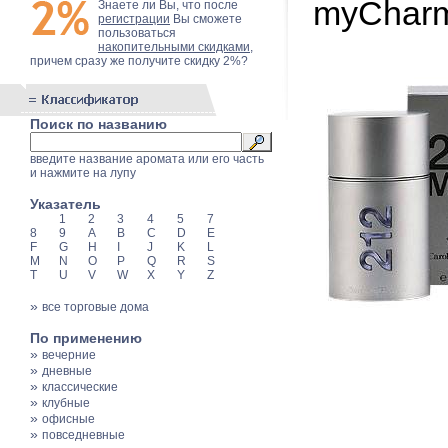
myCharm
Знаете ли Вы, что после
регистрации
Вы сможете
пользоваться
накопительными скидками
,
причем сразу же получите скидку 2%?
Поиск по названию
введите название аромата или его часть
и нажмите на лупу
Указатель
1
2
3
4
5
7
8
9
A
B
C
D
E
F
G
H
I
J
K
L
M
N
O
P
Q
R
S
T
U
V
W
X
Y
Z
»
все торговые дома
По применению
»
вечерние
»
дневные
»
классические
»
клубные
»
офисные
»
повседневные