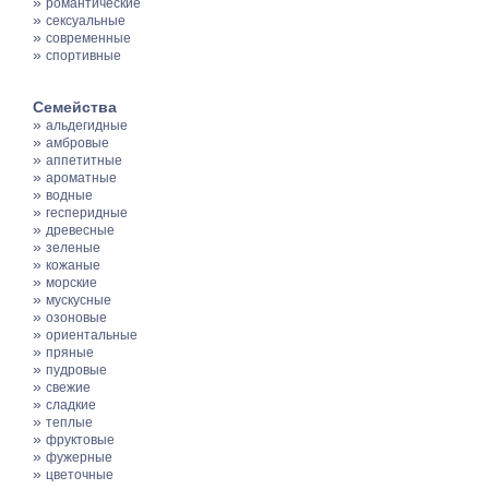
»
романтические
»
сексуальные
»
современные
»
спортивные
Семейства
»
альдегидные
»
амбровые
»
аппетитные
»
ароматные
»
водные
»
гесперидные
»
древесные
»
зеленые
»
кожаные
»
морские
»
мускусные
»
озоновые
»
ориентальные
»
пряные
»
пудровые
»
свежие
»
сладкие
»
теплые
»
фруктовые
»
фужерные
»
цветочные