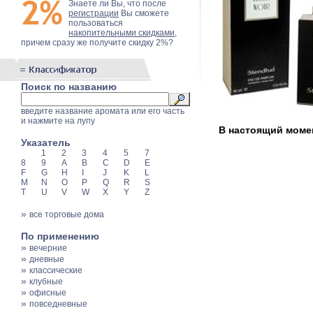
Знаете ли Вы, что после
регистрации
Вы сможете
пользоваться
накопительными скидками
,
причем сразу же получите скидку 2%?
Поиск по названию
введите название аромата или его часть
и нажмите на лупу
В настоящий момент
Указатель
1
2
3
4
5
7
8
9
A
B
C
D
E
F
G
H
I
J
K
L
M
N
O
P
Q
R
S
T
U
V
W
X
Y
Z
»
все торговые дома
По применению
»
вечерние
»
дневные
»
классические
»
клубные
»
офисные
»
повседневные