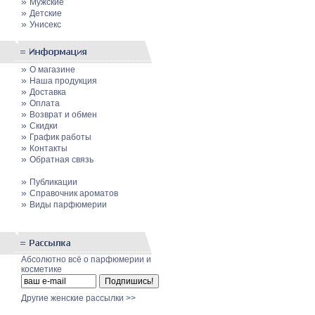
»
Мужские
»
Детские
»
Унисекс
»
О магазине
»
Наша продукция
»
Доставка
»
Оплата
»
Возврат и обмен
»
Скидки
»
График работы
»
Контакты
»
Обратная связь
»
Публикации
»
Cправочник ароматов
»
Виды парфюмерии
Абсолютно всё о парфюмерии и
косметике
Другие женские рассылки >>