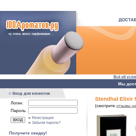
Всё об усло
Мы дост
Stendhal Elixir 
Логин:
(смотрите
отзывы на 
Пароль:
»
Регистрация
»
Забыли пароль?
Получите скидку!