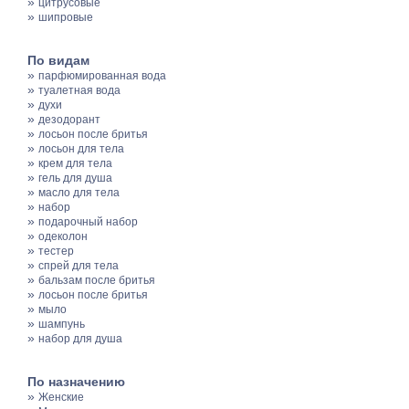
»
цитрусовые
»
шипровые
По видам
»
парфюмированная вода
»
туалетная вода
»
духи
»
дезодорант
»
лосьон после бритья
»
лосьон для тела
»
крем для тела
»
гель для душа
»
масло для тела
»
набор
»
подарочный набор
»
одеколон
»
тестер
»
спрей для тела
»
бальзам после бритья
»
лосьон после бритья
»
мыло
»
шампунь
»
набор для душа
По назначению
»
Женские