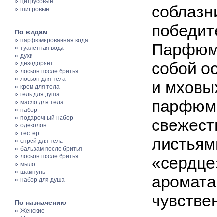
»
цитрусовые
соблазн
»
шипровые
победит
По видам
»
парфюмированная вода
Парфюме
»
туалетная вода
»
духи
»
собой о
дезодорант
»
лосьон после бритья
»
лосьон для тела
и мховы
»
крем для тела
»
гель для душа
парфюм 
»
масло для тела
»
набор
»
подарочный набор
свежест
»
одеколон
»
тестер
листьям
»
спрей для тела
»
бальзам после бритья
»
лосьон после бритья
«сердце
»
мыло
»
шампунь
аромата
»
набор для душа
чувствен
По назначению
»
Женские