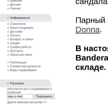
сандала
»
Мужские
»
Детские
»
Унисекс
Парный 
»
О магазине
Donna
.
»
Наша продукция
»
Доставка
»
Оплата
»
Возврат и обмен
»
Скидки
В насто
»
График работы
»
Контакты
»
Обратная связь
Bandera
»
Публикации
складе.
»
Cправочник ароматов
»
Виды парфюмерии
Абсолютно всё о парфюмерии и
косметике
Другие женские рассылки >>