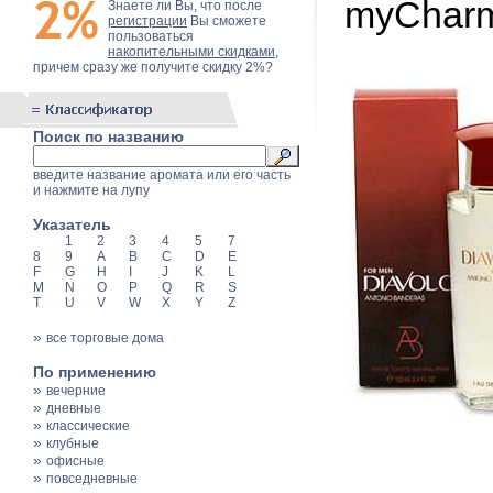
myCharm
Знаете ли Вы, что после
регистрации
Вы сможете
пользоваться
накопительными скидками
,
причем сразу же получите скидку 2%?
Поиск по названию
введите название аромата или его часть
и нажмите на лупу
Указатель
1
2
3
4
5
7
8
9
A
B
C
D
E
F
G
H
I
J
K
L
M
N
O
P
Q
R
S
T
U
V
W
X
Y
Z
»
все торговые дома
По применению
»
вечерние
»
дневные
»
классические
»
клубные
»
офисные
»
повседневные