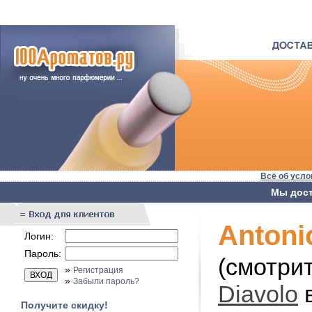
Всё об усло
Мы дост
Antoni
Логин:
Пароль:
(смотри
»
Регистрация
»
Забыли пароль?
Diavolo
Получите скидку!