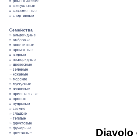
»
романтические
»
сексуальные
»
современные
»
спортивные
Семейства
»
альдегидные
»
амбровые
»
аппетитные
»
ароматные
»
водные
»
гесперидные
»
древесные
»
зеленые
»
кожаные
»
морские
»
мускусные
»
озоновые
»
ориентальные
»
пряные
»
пудровые
»
свежие
»
сладкие
»
теплые
»
фруктовые
»
фужерные
Diavolo
»
цветочные