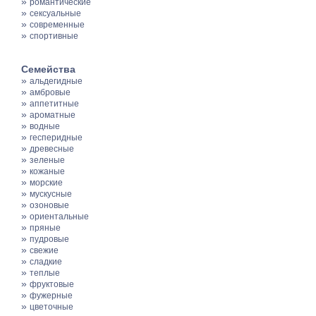
»
романтические
»
сексуальные
»
современные
»
спортивные
Семейства
»
альдегидные
»
амбровые
»
аппетитные
»
ароматные
»
водные
»
гесперидные
»
древесные
»
зеленые
»
кожаные
»
морские
»
мускусные
»
озоновые
»
ориентальные
»
пряные
»
пудровые
»
свежие
»
сладкие
»
теплые
»
фруктовые
»
фужерные
»
цветочные