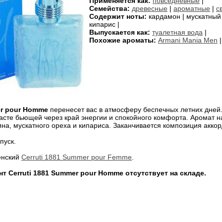
Применяется как:
повседневные
|
Семейства:
древесные
|
ароматные
|
с
Содержит ноты:
кардамон | мускатный о
кипарис |
Выпускается как:
туалетная вода
|
Похожие ароматы:
Armani Mania Men
er pour Homme
перенесет вас в атмосферу беспечных летних дней
асте бьющей через край энергии и спокойного комфорта. Аромат 
на, мускатного ореха и кипариса. Заканчивается композиция аккор
пуск.
енский
Cerruti 1881 Summer pour Femme
.
т Cerruti 1881 Summer pour Homme отсутствует на складе.