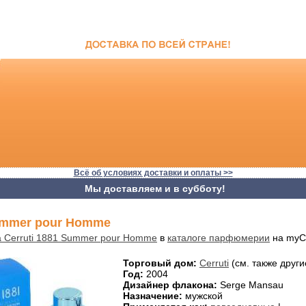
Всё об условиях доставки и оплаты >>
Мы доставляем и в субботу!
Summer pour Homme
а Cerruti 1881 Summer pour Homme
в
каталоге парфюмерии
на myC
Торговый дом:
Cerruti
(см. также друг
Год:
2004
Дизайнер флакона:
Serge Mansau
Назначение:
мужской