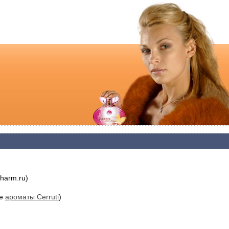
harm.ru)
ие
ароматы Cerruti
)