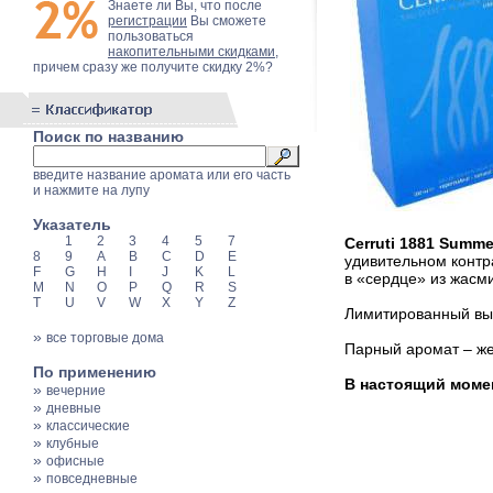
Знаете ли Вы, что после
регистрации
Вы сможете
пользоваться
накопительными скидками
,
причем сразу же получите скидку 2%?
Поиск по названию
введите название аромата или его часть
и нажмите на лупу
Указатель
1
2
3
4
5
7
Cerruti 1881 Summ
8
9
A
B
C
D
E
удивительном контр
F
G
H
I
J
K
L
в «сердце» из жасми
M
N
O
P
Q
R
S
T
U
V
W
X
Y
Z
Лимитированный вы
»
все торговые дома
Парный аромат – ж
По применению
В настоящий момен
»
вечерние
»
дневные
»
классические
»
клубные
»
офисные
»
повседневные