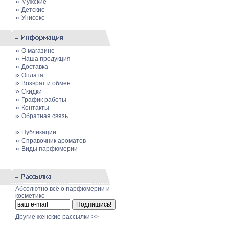
»
Мужские
»
Детские
»
Унисекс
»
О магазине
»
Наша продукция
»
Доставка
»
Оплата
»
Возврат и обмен
»
Скидки
»
График работы
»
Контакты
»
Обратная связь
»
Публикации
»
Cправочник ароматов
»
Виды парфюмерии
Абсолютно всё о парфюмерии и
косметике
Другие женские рассылки >>