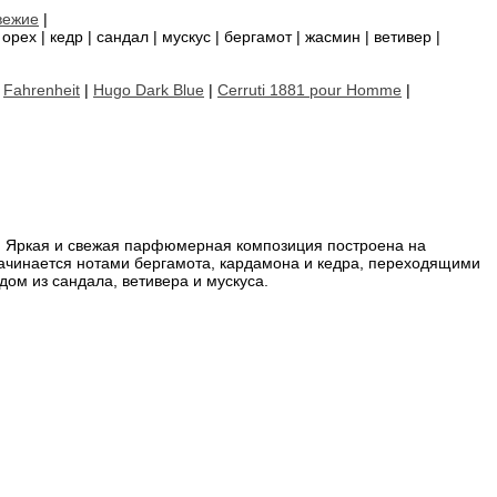
вежие
|
рех | кедр | сандал | мускус | бергамот | жасмин | ветивер |
|
Fahrenheit
|
Hugo Dark Blue
|
Cerruti 1881 pour Homme
|
. Яркая и свежая парфюмерная композиция построена на
начинается нотами бергамота, кардамона и кедра, переходящими
дом из сандала, ветивера и мускуса.