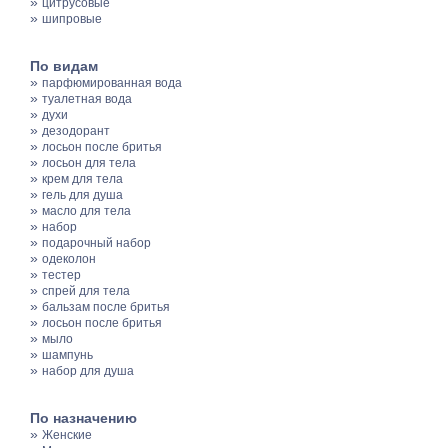
»
цитрусовые
»
шипровые
По видам
»
парфюмированная вода
»
туалетная вода
»
духи
»
дезодорант
»
лосьон после бритья
»
лосьон для тела
»
крем для тела
»
гель для душа
»
масло для тела
»
набор
»
подарочный набор
»
одеколон
»
тестер
»
спрей для тела
»
бальзам после бритья
»
лосьон после бритья
»
мыло
»
шампунь
»
набор для душа
По назначению
»
Женские