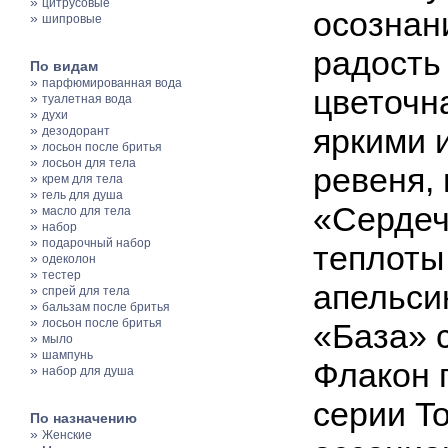
»
цитрусовые
осознан
»
шипровые
радость
По видам
»
парфюмированная вода
цветочн
»
туалетная вода
»
духи
»
яркими 
дезодорант
»
лосьон после бритья
»
лосьон для тела
ревеня,
»
крем для тела
»
гель для душа
«Сердеч
»
масло для тела
»
набор
»
подарочный набор
теплоты
»
одеколон
»
тестер
апельси
»
спрей для тела
»
бальзам после бритья
»
лосьон после бритья
«База» с
»
мыло
»
шампунь
Флакон 
»
набор для душа
серии T
По назначению
»
Женские