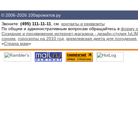
© 2006-2026 100ароматов.ру
Звоните:
(495) 111-11-11
, см.
контакты и реквизиты
По общим и административным вопросам обращайтесь в
форму о
Создание и продвижение интернет-магазина - дизайн-студия IvLIM
сонник
,
гороскопы на 2010 год
,
кремлевская диета для похудения
«
Страна мам
»