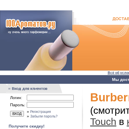
Всё об усло
Мы дост
Burber
Логин:
Пароль:
(смотри
»
Регистрация
»
Забыли пароль?
Touch
в
Получите скидку!