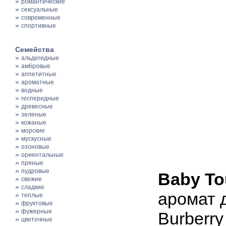
»
романтические
»
сексуальные
»
современные
»
спортивные
Семейства
»
альдегидные
»
амбровые
»
аппетитные
»
ароматные
»
водные
»
гесперидные
»
древесные
»
зеленые
»
кожаные
»
морские
»
мускусные
»
озоновые
»
ориентальные
»
пряные
»
пудровые
Baby T
»
свежие
»
сладкие
аромат 
»
теплые
»
фруктовые
»
фужерные
Burberr
»
цветочные