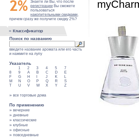
myCharm
Знаете ли Вы, что после
регистрации
Вы сможете
пользоваться
накопительными скидками
,
причем сразу же получите скидку 2%?
Поиск по названию
введите название аромата или его часть
и нажмите на лупу
Указатель
1
2
3
4
5
7
8
9
A
B
C
D
E
F
G
H
I
J
K
L
M
N
O
P
Q
R
S
T
U
V
W
X
Y
Z
»
все торговые дома
По применению
»
вечерние
»
дневные
»
классические
»
клубные
»
офисные
»
повседневные