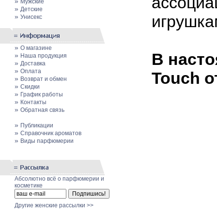
ассоциа
»
Мужские
»
Детские
игрушка
»
Унисекс
»
О магазине
В насто
»
Наша продукция
»
Доставка
»
Оплата
Touch о
»
Возврат и обмен
»
Скидки
»
График работы
»
Контакты
»
Обратная связь
»
Публикации
»
Cправочник ароматов
»
Виды парфюмерии
Абсолютно всё о парфюмерии и
косметике
Другие женские рассылки >>