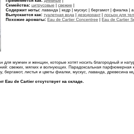
Применяется как:
дневные
|
Семейства:
цитрусовые
|
свежие
|
Содержит ноты:
лаванда | кедр | мускус | бергамот | фиалка | а
Выпускается как:
туалетная вода
|
дезодорант
|
лосьон для те
Похожие ароматы:
Eau de Cartier Concentree
|
Eau de Cartier S
н для мужчин и женщин, которые хотят носить благородный и нат
ний: свежих, мягких и волнующих. Парадоксальная парфюмерная 
, бергамот, листья и цветы фиалки, мускус, лаванда, древесина ке
 Eau de Cartier отсутствует на складе.