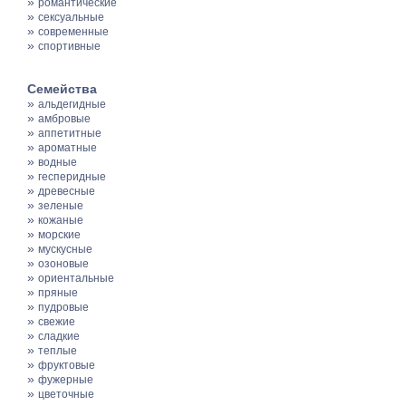
»
романтические
»
сексуальные
»
современные
»
спортивные
Семейства
»
альдегидные
»
амбровые
»
аппетитные
»
ароматные
»
водные
»
гесперидные
»
древесные
»
зеленые
»
кожаные
»
морские
»
мускусные
»
озоновые
»
ориентальные
»
пряные
»
пудровые
»
свежие
»
сладкие
»
теплые
»
фруктовые
»
фужерные
»
цветочные