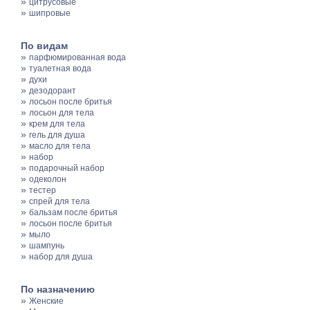
»
цитрусовые
»
шипровые
По видам
»
парфюмированная вода
»
туалетная вода
»
духи
»
дезодорант
»
лосьон после бритья
»
лосьон для тела
»
крем для тела
»
гель для душа
»
масло для тела
»
набор
»
подарочный набор
»
одеколон
»
тестер
»
спрей для тела
»
бальзам после бритья
»
лосьон после бритья
»
мыло
»
шампунь
»
набор для душа
По назначению
»
Женские