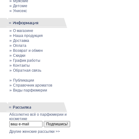
»
Мужские
»
Детские
»
Унисекс
»
О магазине
»
Наша продукция
»
Доставка
»
Оплата
»
Возврат и обмен
»
Скидки
»
График работы
»
Контакты
»
Обратная связь
»
Публикации
»
Cправочник ароматов
»
Виды парфюмерии
Абсолютно всё о парфюмерии и
косметике
Другие женские рассылки >>