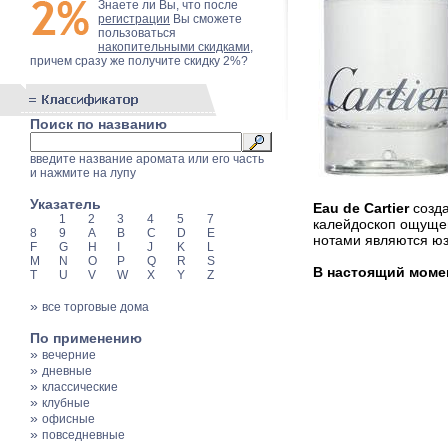
Знаете ли Вы, что после
регистрации
Вы сможете
пользоваться
накопительными скидками
,
причем сразу же получите скидку 2%?
Поиск по названию
введите название аромата или его часть
и нажмите на лупу
Указатель
Eau de Cartier
созда
1
2
3
4
5
7
калейдоскоп ощуще
8
9
A
B
C
D
E
нотами являются юзу
F
G
H
I
J
K
L
M
N
O
P
Q
R
S
В настоящий момент
T
U
V
W
X
Y
Z
»
все торговые дома
По применению
»
вечерние
»
дневные
»
классические
»
клубные
»
офисные
»
повседневные