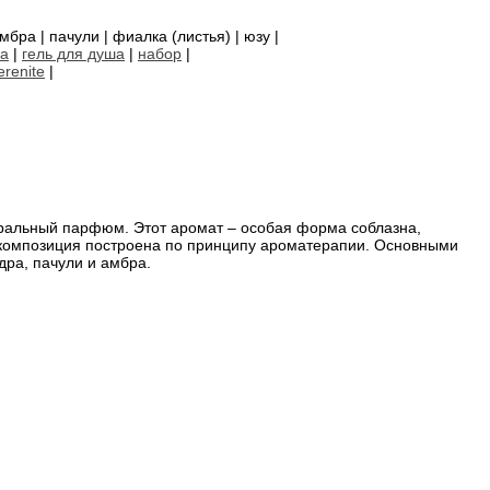
мбра | пачули | фиалка (листья) | юзу |
ла
|
гель для душа
|
набор
|
erenite
|
уральный парфюм. Этот аромат – особая форма соблазна,
композиция построена по принципу ароматерапии. Основными
дра, пачули и амбра.