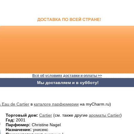
Всё об условиях доставки и оплаты >>
Мы доставляем и в субботу!
 Eau de Cartier
в
каталоге парфюмерии
на myCharm.ru)
Торговый дом:
Cartier
(см. также другие
ароматы Cartier
)
Год:
2001
Парфюмер:
Christine Nagel
Назначение:
унисекс