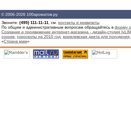
© 2006-2026 100ароматов.ру
Звоните:
(495) 111-11-11
, см.
контакты и реквизиты
По общим и административным вопросам обращайтесь в
форму о
Создание и продвижение интернет-магазина - дизайн-студия IvLIM
сонник
,
гороскопы на 2010 год
,
кремлевская диета для похудения
«
Страна мам
»