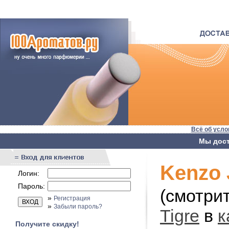
Всё об усло
Мы дост
Kenzo 
Логин:
Пароль:
(смотри
»
Регистрация
»
Забыли пароль?
Tigre
в
к
Получите скидку!