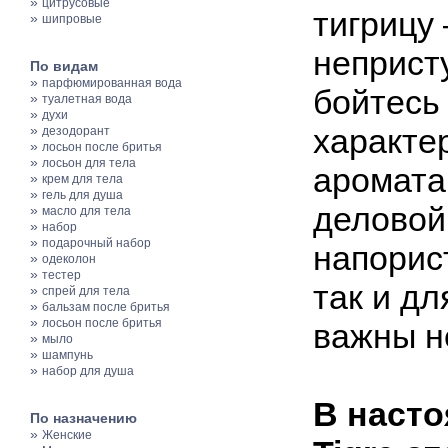
»
цитрусовые
тигрицу 
»
шипровые
неприст
По видам
»
парфюмированная вода
бойтесь
»
туалетная вода
»
духи
»
характе
дезодорант
»
лосьон после бритья
»
лосьон для тела
аромата
»
крем для тела
»
гель для душа
деловой
»
масло для тела
»
набор
»
подарочный набор
напорис
»
одеколон
»
тестер
так и дл
»
спрей для тела
»
бальзам после бритья
»
лосьон после бритья
важны н
»
мыло
»
шампунь
»
набор для душа
В насто
По назначению
»
Женские