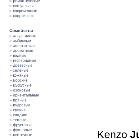
»
романтические
»
сексуальные
»
современные
»
спортивные
Семейства
»
альдегидные
»
амбровые
»
аппетитные
»
ароматные
»
водные
»
гесперидные
»
древесные
»
зеленые
»
кожаные
»
морские
»
мускусные
»
озоновые
»
ориентальные
»
пряные
»
пудровые
»
свежие
»
сладкие
»
теплые
»
фруктовые
»
фужерные
Kenzo
J
»
цветочные