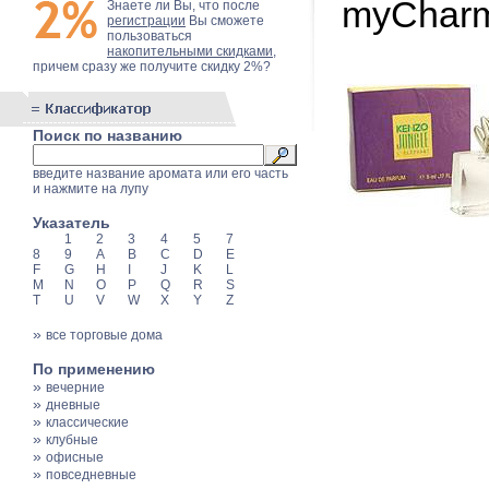
myCharm
Знаете ли Вы, что после
регистрации
Вы сможете
пользоваться
накопительными скидками
,
причем сразу же получите скидку 2%?
Поиск по названию
введите название аромата или его часть
и нажмите на лупу
Указатель
1
2
3
4
5
7
8
9
A
B
C
D
E
F
G
H
I
J
K
L
M
N
O
P
Q
R
S
T
U
V
W
X
Y
Z
»
все торговые дома
По применению
»
вечерние
»
дневные
»
классические
»
клубные
»
офисные
»
повседневные