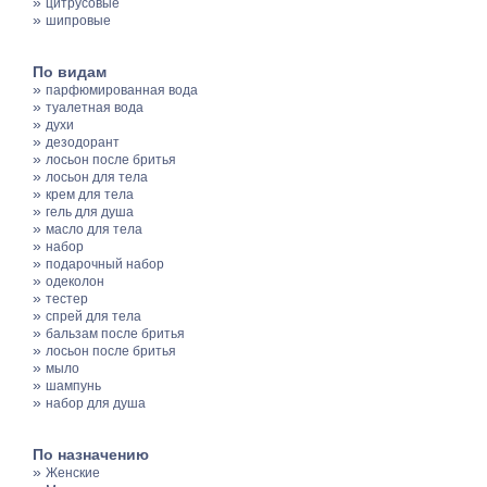
»
цитрусовые
»
шипровые
По видам
»
парфюмированная вода
»
туалетная вода
»
духи
»
дезодорант
»
лосьон после бритья
»
лосьон для тела
»
крем для тела
»
гель для душа
»
масло для тела
»
набор
»
подарочный набор
»
одеколон
»
тестер
»
спрей для тела
»
бальзам после бритья
»
лосьон после бритья
»
мыло
»
шампунь
»
набор для душа
По назначению
»
Женские