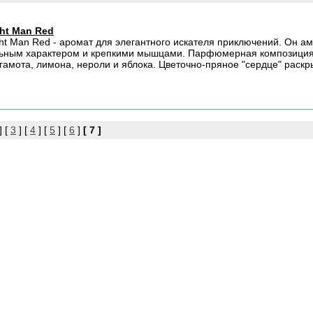
ht Man Red
ht Man Red - аромат для элегантного искателя приключений. Он ам
ьным характером и крепкими мышцами. Парфюмерная композиция 
гамота, лимона, нероли и яблока. Цветочно-пряное "сердце" раскры
] [
3
] [
4
] [
5
] [
6
]
[ 7 ]