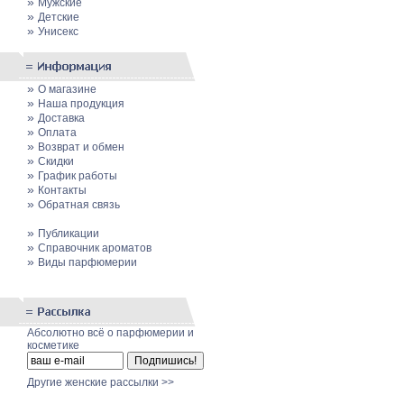
»
Мужские
»
Детские
»
Унисекс
»
О магазине
»
Наша продукция
»
Доставка
»
Оплата
»
Возврат и обмен
»
Скидки
»
График работы
»
Контакты
»
Обратная связь
»
Публикации
»
Cправочник ароматов
»
Виды парфюмерии
Абсолютно всё о парфюмерии и
косметике
Другие женские рассылки >>