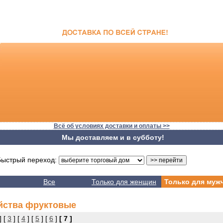
Всё об условиях доставки и оплаты >>
Мы доставляем и в субботу!
стрый переход:
Все
Только для женщин
Только для муж
йства фруктовые
] [
3
] [
4
] [
5
] [
6
]
[ 7 ]