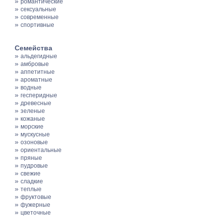
»
романтические
»
сексуальные
»
современные
»
спортивные
Семейства
»
альдегидные
»
амбровые
»
аппетитные
»
ароматные
»
водные
»
гесперидные
»
древесные
»
зеленые
»
кожаные
»
морские
»
мускусные
»
озоновые
»
ориентальные
»
пряные
»
пудровые
»
свежие
»
сладкие
»
теплые
»
фруктовые
»
фужерные
»
цветочные