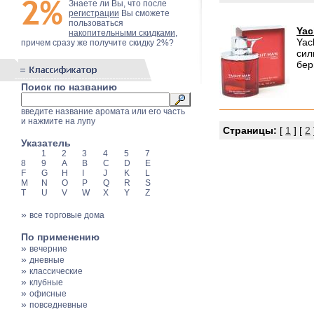
Знаете ли Вы, что после
регистрации
Вы сможете
пользоваться
Yac
накопительными скидками
,
Yac
причем сразу же получите скидку 2%?
сил
бер
Поиск по названию
введите название аромата или его часть
и нажмите на лупу
Страницы:
[
1
] [
2
Указатель
1
2
3
4
5
7
8
9
A
B
C
D
E
F
G
H
I
J
K
L
M
N
O
P
Q
R
S
T
U
V
W
X
Y
Z
»
все торговые дома
По применению
»
вечерние
»
дневные
»
классические
»
клубные
»
офисные
»
повседневные