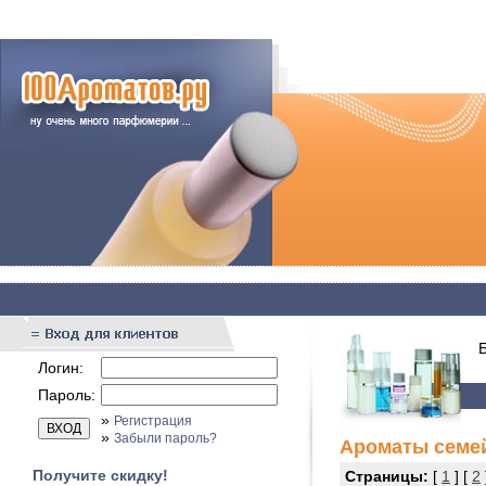
Бы
Логин:
Пароль:
»
Регистрация
»
Забыли пароль?
Ароматы семе
Получите скидку!
Страницы:
[
1
] [
2