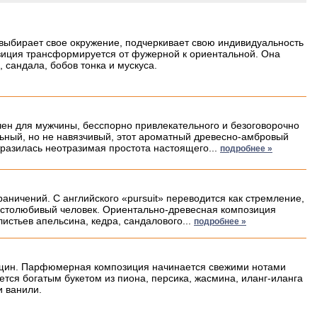
 выбирает свое окружение, подчеркивает свою индивидуальность
зиция трансформируется от фужерной к ориентальной. Она
, сандала, бобов тонка и мускуса.
чен для мужчины, бесспорно привлекательного и безоговорочно
льный, но не навязчивый, этот ароматный древесно-амбровый
азилась неотразимая простота настоящего...
подробнее »
раничений. С английского «pursuit» переводится как стремление,
честолюбивый человек. Ориентально-древесная композиция
листьев апельсина, кедра, сандалового...
подробнее »
женщин. Парфюмерная композиция начинается свежими нотами
тся богатым букетом из пиона, персика, жасмина, иланг-иланга
и ванили.