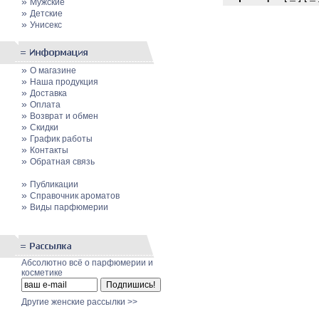
»
Мужские
»
Детские
»
Унисекс
»
О магазине
»
Наша продукция
»
Доставка
»
Оплата
»
Возврат и обмен
»
Скидки
»
График работы
»
Контакты
»
Обратная связь
»
Публикации
»
Cправочник ароматов
»
Виды парфюмерии
Абсолютно всё о парфюмерии и
косметике
Другие женские рассылки >>