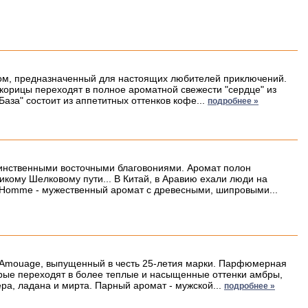
тером, предназначенный для настоящих любителей приключений.
корицы переходят в полное ароматной свежести "сердце" из
аза" состоит из аппетитных оттенков кофе...
подробнее »
аинственными восточными благовониями. Аромат полон
икому Шелковому пути... В Китай, в Аравию ехали люди на
r Homme - мужественный аромат с древесными, шипровыми...
от Amouage, выпущенный в честь 25-летия марки. Парфюмерная
орые переходят в более теплые и насыщенные оттенки амбры,
ера, ладана и мирта. Парный аромат - мужской...
подробнее »