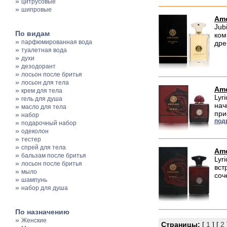
»
цитрусовые
»
шипровые
Amo
Jub
По видам
ком
»
парфюмированная вода
дре
»
туалетная вода
»
духи
»
дезодорант
»
лосьон после бритья
»
лосьон для тела
Amo
»
крем для тела
Lyr
»
гель для душа
нач
»
масло для тела
при
»
набор
под
»
подарочный набор
»
одеколон
»
тестер
»
спрей для тела
Amo
»
бальзам после бритья
Lyr
»
лосьон после бритья
вст
»
мыло
соч
»
шампунь
»
набор для душа
По назначению
»
Женские
Страницы:
[
1
] [
2