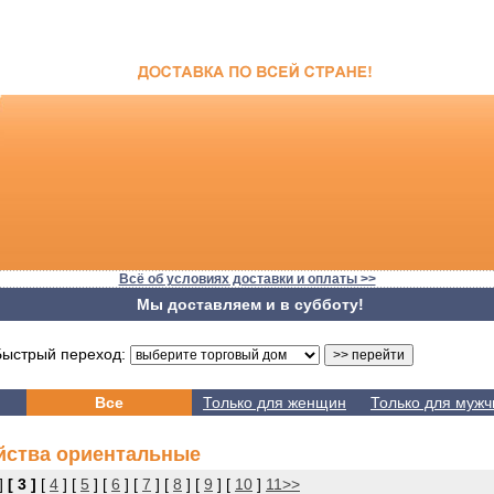
Всё об условиях доставки и оплаты >>
Мы доставляем и в субботу!
стрый переход:
Все
Только для женщин
Только для мужч
йства ориентальные
]
[ 3 ]
[
4
] [
5
] [
6
] [
7
] [
8
] [
9
] [
10
]
11>>