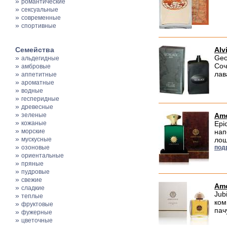
»
романтические
»
сексуальные
»
современные
»
спортивные
Семейства
Alv
»
Geo
альдегидные
»
Соч
амбровые
»
лав
аппетитные
»
ароматные
»
водные
»
гесперидные
»
древесные
»
зеленые
Amo
»
кожаные
Epi
»
морские
нап
»
мускусные
лош
»
озоновые
под
»
ориентальные
»
пряные
»
пудровые
»
свежие
Amo
»
сладкие
Jub
»
теплые
ком
»
фруктовые
пач
»
фужерные
»
цветочные