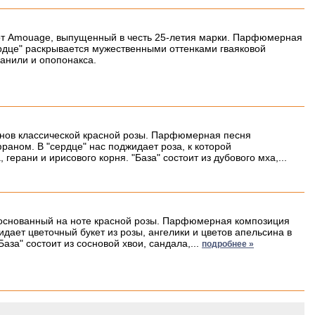
 от Amouage, выпущенный в честь 25-летия марки. Парфюмерная
рдце" раскрывается мужественными оттенками гваяковой
ванили и опопонакса.
онов классической красной розы. Парфюмерная песня
аном. В "сердце" нас поджидает роза, к которой
герани и ирисового корня. "База" состоит из дубового мха,...
 основанный на ноте красной розы. Парфюмерная композиция
дает цветочный букет из розы, ангелики и цветов апельсина в
за" состоит из сосновой хвои, сандала,...
подробнее »