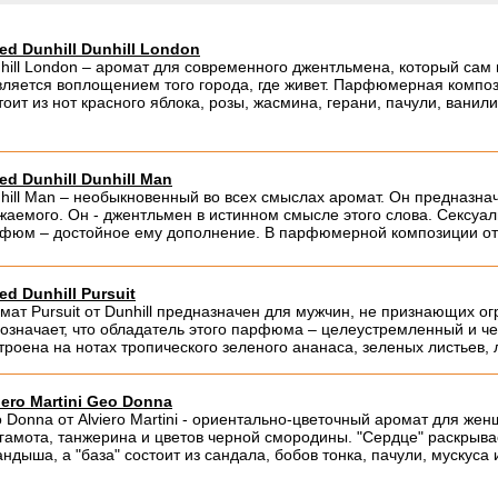
red Dunhill Dunhill London
hill London – аромат для современного джентльмена, который сам
вляется воплощением того города, где живет. Парфюмерная компо
тоит из нот красного яблока, розы, жасмина, герани, пачули, ванили
red Dunhill Dunhill Man
hill Man – необыкновенный во всех смыслах аромат. Он предназна
жаемого. Он - джентльмен в истинном смысле этого слова. Сексуа
фюм – достойное ему дополнение. В парфюмерной композиции отр
red Dunhill Pursuit
мат Pursuit от Dunhill предназначен для мужчин, не признающих ог
 означает, что обладатель этого парфюма – целеустремленный и 
троена на нотах тропического зеленого ананаса, зеленых листьев, 
iero Martini Geo Donna
 Donna от Alviero Martini - ориентально-цветочный аромат для 
гамота, танжерина и цветов черной смородины. "Сердце" раскрывае
андыша, а "база" состоит из сандала, бобов тонка, пачули, мускуса 