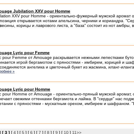
uage Jubilation XXV pour Homme
ilation XXV pour Homme - ориентально-фужерный мужской аромат
позиция открывается нотами апельсина, черники и кориандра. "Се
весины, корицы и лаврового листа, а "база" состоит из нот амбры, 
uage Lyric pour Femme
ic pour Femme от Amouage раскрывается нежными лепестками бут
инается игрой бергамотом с пряностями - имбирем, корицей и шафр
соединяются ангелика и цветочный букет из жасмина, иланг-иланга, 
робнее »
uage Lyric pour Homme
ic pour Homme от Amouage - ориентально-пряный мужской аромат,
речает свежими оттенками бергамота и лайма. В "сердце" нас поджи
етании с пряностями - мускатным орехом, имбирем и шафраном. "Ба
]
[ 3 ]
[
4
] [
5
] [
6
] [
7
] [
8
] [
9
] [
10
]
11>>