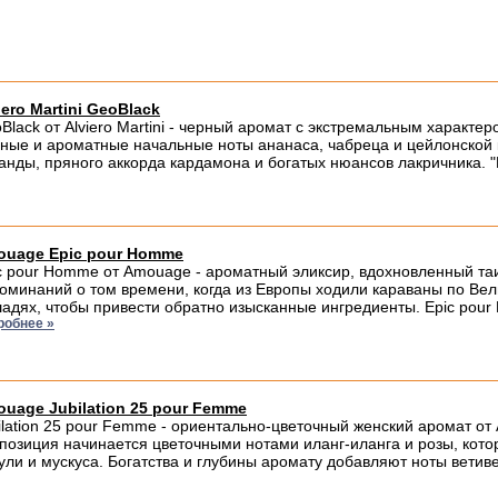
iero Martini GeoBlack
Black от Alviero Martini - черный аромат с экстремальным харак
ные и ароматные начальные ноты ананаса, чабреца и цейлонской 
анды, пряного аккорда кардамона и богатых нюансов лакричника. "Б
uage Epic pour Homme
c pour Homme от Amouage - ароматный эликсир, вдохновленный т
оминаний о том времени, когда из Европы ходили караваны по Вел
адях, чтобы привести обратно изысканные ингредиенты. Epic pou
робнее »
uage Jubilation 25 pour Femme
ilation 25 pour Femme - ориентально-цветочный женский аромат 
позиция начинается цветочными нотами иланг-иланга и розы, кот
ули и мускуса. Богатства и глубины аромату добавляют ноты ветив