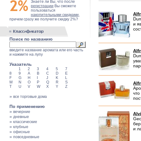
Знаете ли Вы, что после
регистрации
Вы сможете
пользоваться
Alf
накопительными скидками
,
Dun
причем сразу же получите скидку 2%?
и я
сос
Поиск по названию
введите название аромата или его часть
Alf
и нажмите на лупу
Dun
ува
Указатель
пар
1
2
3
4
5
7
8
9
A
B
C
D
E
F
G
H
I
J
K
L
M
N
O
P
Q
R
S
Alf
T
U
V
W
X
Y
Z
Аро
что
»
все торговые дома
пос
По применению
»
вечерние
Alv
»
дневные
Geo
»
классические
бер
»
клубные
и л
»
офисные
»
повседневные