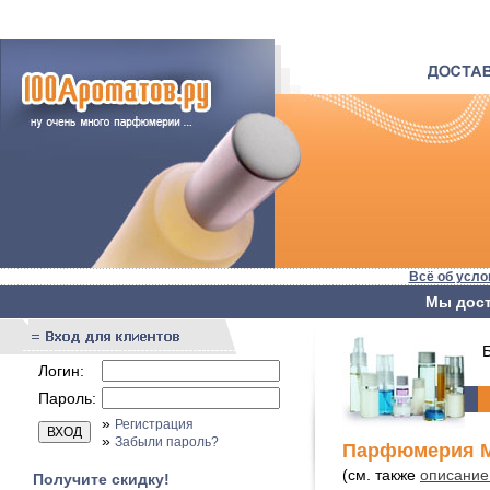
Всё об усло
Мы дост
Бы
Логин:
Пароль:
»
Регистрация
»
Забыли пароль?
Парфюмерия Ma
(см. также
описание
Получите скидку!