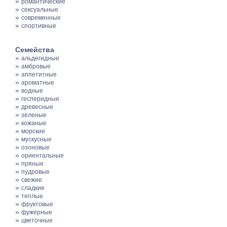
»
романтические
»
сексуальные
»
современные
»
спортивные
Семейства
»
альдегидные
»
амбровые
»
аппетитные
»
ароматные
»
водные
»
гесперидные
»
древесные
»
зеленые
»
кожаные
»
морские
»
мускусные
»
озоновые
»
ориентальные
»
пряные
»
пудровые
»
свежие
»
сладкие
»
теплые
»
фруктовые
»
фужерные
»
цветочные