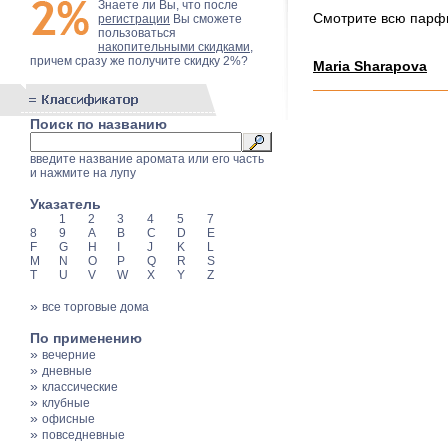
Знаете ли Вы, что после
Смотрите всю пар
регистрации
Вы сможете
пользоваться
накопительными скидками
,
причем сразу же получите скидку 2%?
Maria Sharapova
Поиск по названию
введите название аромата или его часть
и нажмите на лупу
Указатель
1
2
3
4
5
7
8
9
A
B
C
D
E
F
G
H
I
J
K
L
M
N
O
P
Q
R
S
T
U
V
W
X
Y
Z
»
все торговые дома
По применению
»
вечерние
»
дневные
»
классические
»
клубные
»
офисные
»
повседневные