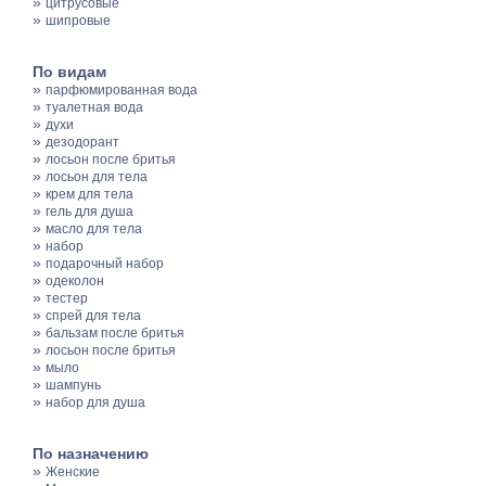
»
цитрусовые
»
шипровые
По видам
»
парфюмированная вода
»
туалетная вода
»
духи
»
дезодорант
»
лосьон после бритья
»
лосьон для тела
»
крем для тела
»
гель для душа
»
масло для тела
»
набор
»
подарочный набор
»
одеколон
»
тестер
»
спрей для тела
»
бальзам после бритья
»
лосьон после бритья
»
мыло
»
шампунь
»
набор для душа
По назначению
»
Женские