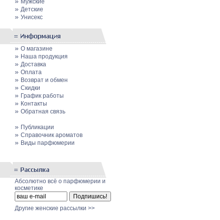
»
Мужские
»
Детские
»
Унисекс
»
О магазине
»
Наша продукция
»
Доставка
»
Оплата
»
Возврат и обмен
»
Скидки
»
График работы
»
Контакты
»
Обратная связь
»
Публикации
»
Cправочник ароматов
»
Виды парфюмерии
Абсолютно всё о парфюмерии и
косметике
Другие женские рассылки >>