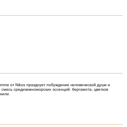
omme от Nikos празднует побуждение человеческой души и
 смесь средиземноморских эссенций: бергамота, цветков
нили.