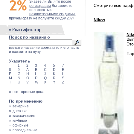
Знаете ли Вы, что после
Смотрите всю пар
регистрации
Вы сможете
пользоваться
накопительными скидками
,
причем сразу же получите скидку 2%?
Nikos
Nik
Поиск по названию
Вып
Это
введите название аромата или его часть
и нажмите на лупу
Пар
Указатель
1
2
3
4
5
7
8
9
A
B
C
D
E
F
G
H
I
J
K
L
M
N
O
P
Q
R
S
T
U
V
W
X
Y
Z
»
все торговые дома
По применению
»
вечерние
»
дневные
»
классические
»
клубные
»
офисные
»
повседневные