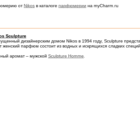
фюмерию от
Nikos
в каталоге
парфюмерии
на myCharm.ru
os Sculpture
ущенный дизайнерским домом Nikos в 1994 году, Sculpture предс
т женский парфюм состоит из водных и искрящихся сладких специ
ный аромат – мужской
Sculpture Homme
.