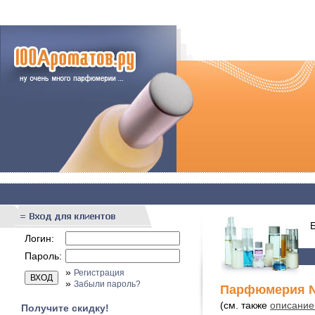
Бы
Логин:
Пароль:
»
Регистрация
»
Забыли пароль?
Парфюмерия N
(см. также
описание
Получите скидку!