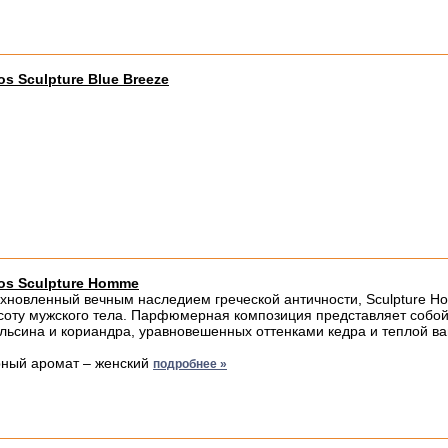
os Sculpture Blue Breeze
os Sculpture Homme
хновленный вечным наследием греческой античности, Sculpture H
соту мужского тела. Парфюмерная композиция представляет собой
льсина и кориандра, уравновешенных оттенками кедра и теплой ва
ный аромат – женский
подробнее »