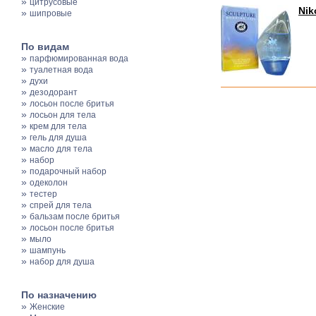
»
цитрусовые
Nik
»
шипровые
По видам
»
парфюмированная вода
»
туалетная вода
»
духи
»
дезодорант
»
лосьон после бритья
»
лосьон для тела
»
крем для тела
»
гель для душа
»
масло для тела
»
набор
»
подарочный набор
»
одеколон
»
тестер
»
спрей для тела
»
бальзам после бритья
»
лосьон после бритья
»
мыло
»
шампунь
»
набор для душа
По назначению
»
Женские