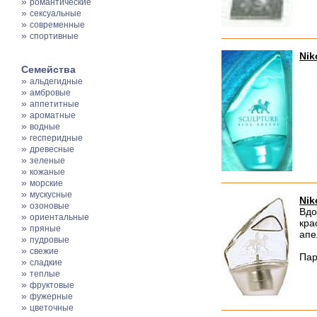
»
романтические
»
сексуальные
»
современные
»
спортивные
Nik
Семейства
»
альдегидные
»
амбровые
»
аппетитные
»
ароматные
»
водные
»
гесперидные
»
древесные
»
зеленые
»
кожаные
»
морские
»
мускусные
Nik
»
озоновые
Вдо
»
ориентальные
кра
»
пряные
апе
»
пудровые
»
свежие
Пар
»
сладкие
»
теплые
»
фруктовые
»
фужерные
»
цветочные