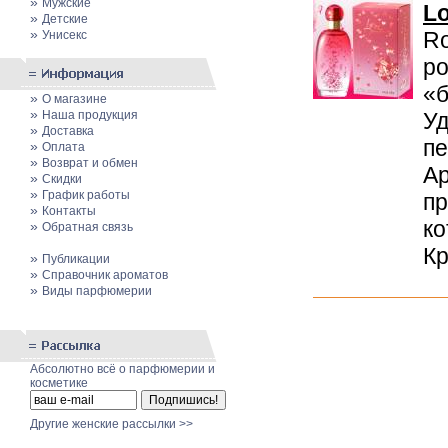
»
Мужские
Lo
»
Детские
»
Ro
Унисекс
ро
«б
»
О магазине
»
Наша продукция
Уд
»
Доставка
пе
»
Оплата
»
Возврат и обмен
Ар
»
Скидки
»
График работы
пр
»
Контакты
ко
»
Обратная связь
Кр
»
Публикации
»
Cправочник ароматов
»
Виды парфюмерии
Абсолютно всё о парфюмерии и
косметике
Другие женские рассылки >>