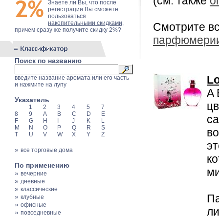
(см. также
о
Знаете ли Вы, что после
регистрации
Вы сможете
пользоваться
накопительными скидками
,
Смотрите в
причем сразу же получите скидку 2%?
парфюмери
Поиск по названию
Lo
введите название аромата или его часть
и нажмите на лупу
A 
Указатель
цв
1
2
3
4
5
7
8
9
A
B
C
D
E
са
F
G
H
I
J
K
L
M
N
O
P
Q
R
S
во
T
U
V
W
X
Y
Z
эт
»
все торговые дома
ко
По применению
м
»
вечерние
»
дневные
»
классические
П
»
клубные
»
офисные
ли
»
повседневные