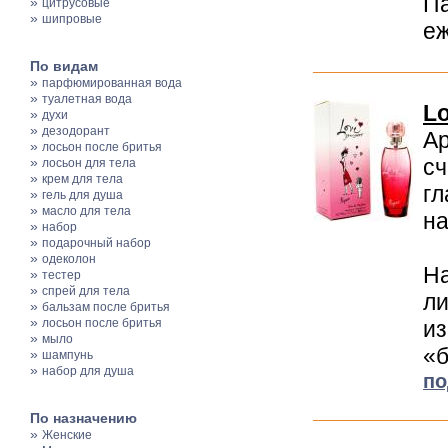
П
»
цитрусовые
»
шипровые
еж
По видам
»
парфюмированная вода
»
туалетная вода
Lo
»
духи
»
дезодорант
Ар
»
лосьон после бритья
»
сч
лосьон для тела
»
крем для тела
гл
»
гель для душа
»
масло для тела
на
»
набор
»
подарочный набор
»
одеколон
На
»
тестер
»
спрей для тела
ли
»
бальзам после бритья
»
лосьон после бритья
из
»
мыло
«б
»
шампунь
»
набор для душа
по
По назначению
»
Женские