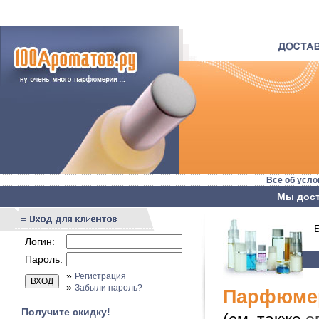
Всё об усло
Мы дост
Бы
Логин:
Пароль:
»
Регистрация
»
Забыли пароль?
Парфюмер
Получите скидку!