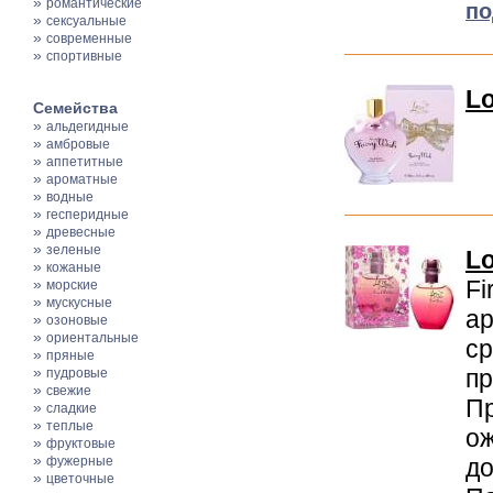
»
романтические
по
»
сексуальные
»
современные
»
спортивные
Lo
Семейства
»
альдегидные
»
амбровые
»
аппетитные
»
ароматные
»
водные
»
гесперидные
»
древесные
»
зеленые
Lo
»
кожаные
»
Fi
морские
»
мускусные
ар
»
озоновые
»
ориентальные
ср
»
пряные
»
пр
пудровые
»
свежие
Пр
»
сладкие
»
теплые
ож
»
фруктовые
»
фужерные
до
»
цветочные