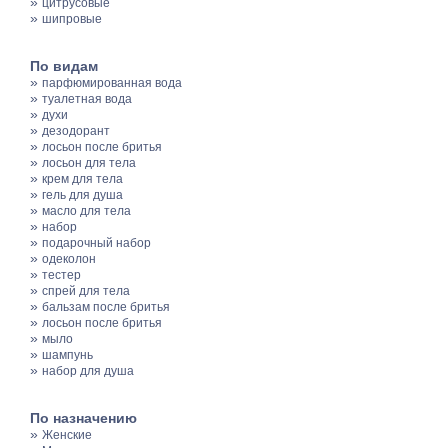
»
цитрусовые
»
шипровые
По видам
»
парфюмированная вода
»
туалетная вода
»
духи
»
дезодорант
»
лосьон после бритья
»
лосьон для тела
»
крем для тела
»
гель для душа
»
масло для тела
»
набор
»
подарочный набор
»
одеколон
»
тестер
»
спрей для тела
»
бальзам после бритья
»
лосьон после бритья
»
мыло
»
шампунь
»
набор для душа
По назначению
»
Женские