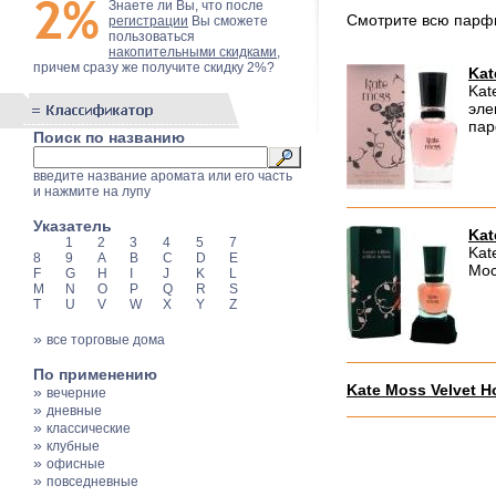
Знаете ли Вы, что после
Смотрите всю пар
регистрации
Вы сможете
пользоваться
накопительными скидками
,
причем сразу же получите скидку 2%?
Kat
Kat
эле
пар
Поиск по названию
введите название аромата или его часть
и нажмите на лупу
Указатель
Kat
1
2
3
4
5
7
Kat
8
9
A
B
C
D
E
Мос
F
G
H
I
J
K
L
M
N
O
P
Q
R
S
T
U
V
W
X
Y
Z
»
все торговые дома
По применению
Kate Moss Velvet H
»
вечерние
»
дневные
»
классические
»
клубные
»
офисные
»
повседневные