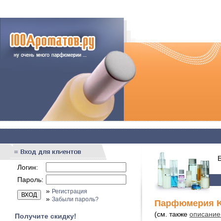
Бы
Логин:
Пароль:
»
Регистрация
»
Забыли пароль?
Парфюмерия K
(см. также
описание
Получите скидку!