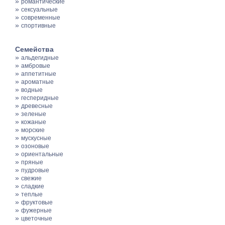
»
романтические
»
сексуальные
»
современные
»
спортивные
Семейства
»
альдегидные
»
амбровые
»
аппетитные
»
ароматные
»
водные
»
гесперидные
»
древесные
»
зеленые
»
кожаные
»
морские
»
мускусные
»
озоновые
»
ориентальные
»
пряные
»
пудровые
»
свежие
»
сладкие
»
теплые
»
фруктовые
»
фужерные
»
цветочные