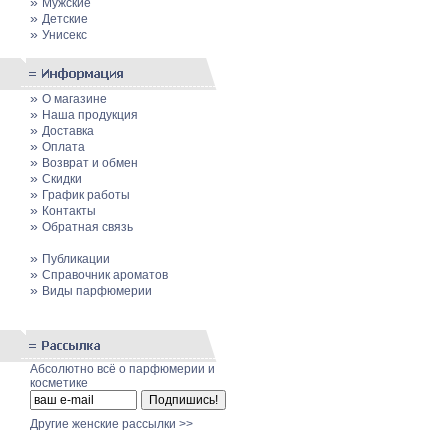
»
Мужские
»
Детские
»
Унисекс
»
О магазине
»
Наша продукция
»
Доставка
»
Оплата
»
Возврат и обмен
»
Скидки
»
График работы
»
Контакты
»
Обратная связь
»
Публикации
»
Cправочник ароматов
»
Виды парфюмерии
Абсолютно всё о парфюмерии и
косметике
Другие женские рассылки >>