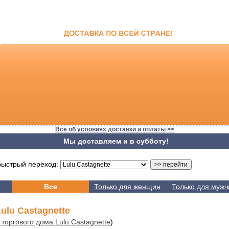
Всё об условиях доставки и оплаты >>
Мы доставляем и в субботу!
стрый переход:
Все
Только для женщин
Только для мужч
lu Castagnette
торгового дома Lulu Castagnette
)