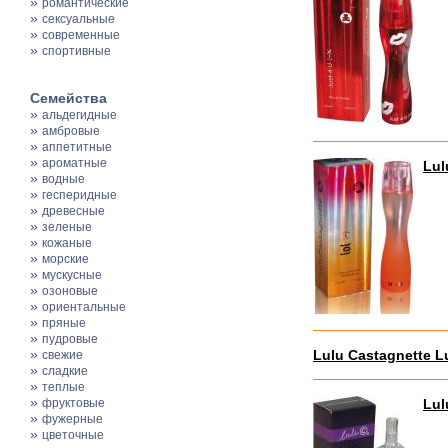
»
романтические
»
сексуальные
»
современные
»
спортивные
Семейства
»
альдегидные
»
амбровые
»
аппетитные
»
ароматные
Lul
»
водные
»
гесперидные
»
древесные
»
зеленые
»
кожаные
»
морские
»
мускусные
»
озоновые
»
ориентальные
»
пряные
»
пудровые
»
Lulu Castagnette L
свежие
»
сладкие
»
теплые
»
фруктовые
Lul
»
фужерные
»
цветочные