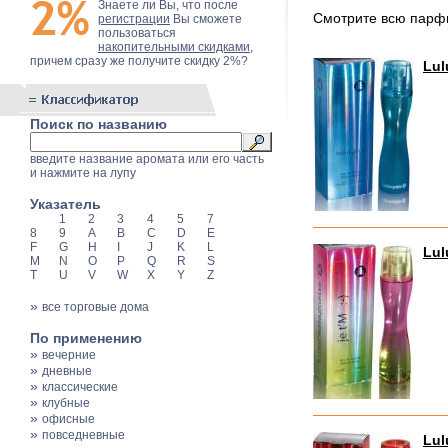
Знаете ли Вы, что после
Смотрите всю пар
регистрации
Вы сможете
пользоваться
накопительными скидками
,
причем сразу же получите скидку 2%?
Lul
Поиск по названию
введите название аромата или его часть
и нажмите на лупу
Указатель
1
2
3
4
5
7
8
9
A
B
C
D
E
F
G
H
I
J
K
L
Lul
M
N
O
P
Q
R
S
T
U
V
W
X
Y
Z
»
все торговые дома
По применению
»
вечерние
»
дневные
»
классические
»
клубные
»
офисные
»
повседневные
Lul