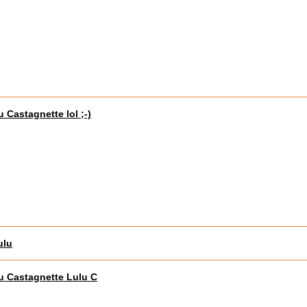
u Castagnette lol ;-)
ulu
u Castagnette Lulu C