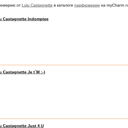
фюмерию от
Lulu Castagnette
в каталоге
парфюмерии
на myCharm.r
u Castagnette Indomptee
u Castagnette Je t`M :-)
u Castagnette Just 4 U