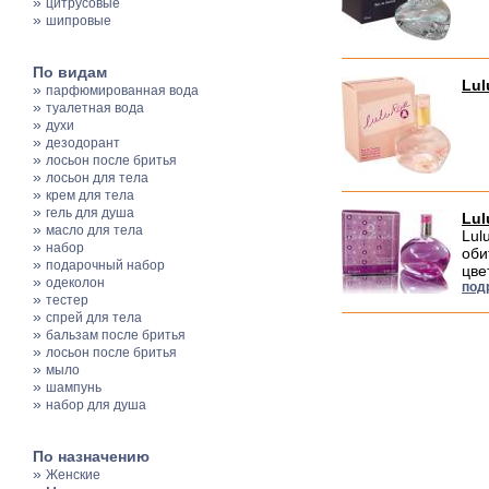
»
цитрусовые
»
шипровые
По видам
Lul
»
парфюмированная вода
»
туалетная вода
»
духи
»
дезодорант
»
лосьон после бритья
»
лосьон для тела
»
крем для тела
»
гель для душа
Lul
»
масло для тела
Lul
»
набор
оби
»
подарочный набор
цве
»
одеколон
под
»
тестер
»
спрей для тела
»
бальзам после бритья
»
лосьон после бритья
»
мыло
»
шампунь
»
набор для душа
По назначению
»
Женские