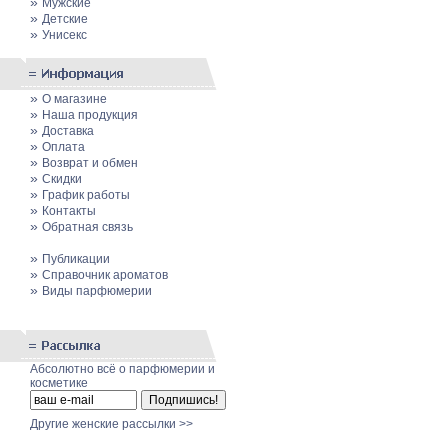
»
Мужские
»
Детские
»
Унисекс
»
О магазине
»
Наша продукция
»
Доставка
»
Оплата
»
Возврат и обмен
»
Скидки
»
График работы
»
Контакты
»
Обратная связь
»
Публикации
»
Cправочник ароматов
»
Виды парфюмерии
Абсолютно всё о парфюмерии и
косметике
Другие женские рассылки >>