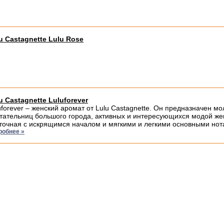
u Castagnette Lulu Rose
u Castagnette Luluforever
uforever – женский аромат от Lulu Castagnette. Он предназначен
тательниц большого города, активных и интересующихся модой ж
точная с искрящимся началом и мягкими и легкими основными нота
робнее »