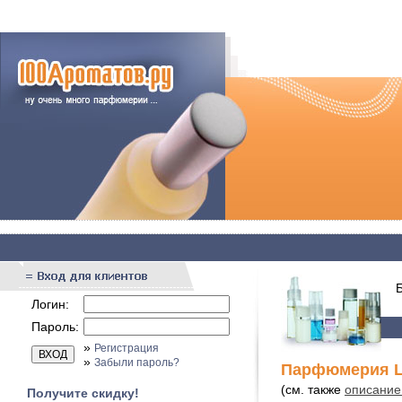
Бы
Логин:
Пароль:
»
Регистрация
»
Забыли пароль?
Парфюмерия Lu
(см. также
описание 
Получите скидку!