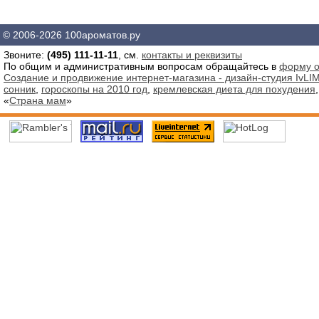
© 2006-2026 100ароматов.ру
Звоните:
(495) 111-11-11
, см.
контакты и реквизиты
По общим и административным вопросам обращайтесь в
форму о
Создание и продвижение интернет-магазина - дизайн-студия IvLIM
сонник
,
гороскопы на 2010 год
,
кремлевская диета для похудения
«
Страна мам
»