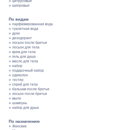
»
цитрусовые
»
шипровые
По видам
»
парфюмированная вода
»
туалетная вода
»
духи
»
дезодорант
»
лосьон после бритья
»
лосьон для тела
»
крем для тела
»
гель для душа
»
масло для тела
»
набор
»
подарочный набор
»
одеколон
»
тестер
»
спрей для тела
»
бальзам после бритья
»
лосьон после бритья
»
мыло
»
шампунь
»
набор для душа
По назначению
»
Женские