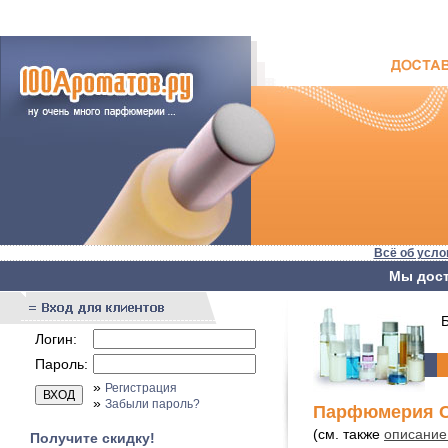
Всё об усло
Мы дост
Бы
Логин:
Пароль:
»
Регистрация
»
Забыли пароль?
Парфюмерия Ca
(см. также
описание 
Получите скидку!