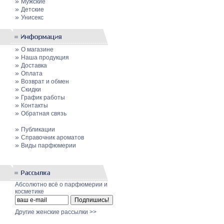
»
Мужские
»
Детские
»
Унисекс
»
О магазине
»
Наша продукция
»
Доставка
»
Оплата
»
Возврат и обмен
»
Скидки
»
График работы
»
Контакты
»
Обратная связь
»
Публикации
»
Cправочник ароматов
»
Виды парфюмерии
Абсолютно всё о парфюмерии и
косметике
Другие женские рассылки >>