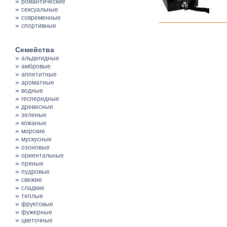
»
романтические
»
сексуальные
»
современные
»
спортивные
Семейства
»
альдегидные
»
амбровые
»
аппетитные
»
ароматные
»
водные
»
гесперидные
»
древесные
»
зеленые
»
кожаные
»
морские
»
мускусные
»
озоновые
»
ориентальные
»
пряные
»
пудровые
»
свежие
»
сладкие
»
теплые
»
фруктовые
»
фужерные
»
цветочные