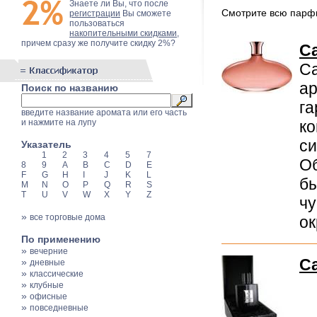
Знаете ли Вы, что после
Смотрите всю пар
регистрации
Вы сможете
пользоваться
накопительными скидками
,
причем сразу же получите скидку 2%?
Ca
Ca
ар
Поиск по названию
га
введите название аромата или его часть
и нажмите на лупу
ко
си
Указатель
1
2
3
4
5
7
Об
8
9
A
B
C
D
E
F
G
H
I
J
K
L
бы
M
N
O
P
Q
R
S
T
U
V
W
X
Y
Z
чу
»
все торговые дома
ок
По применению
»
вечерние
Ca
»
дневные
»
классические
»
клубные
»
офисные
»
повседневные