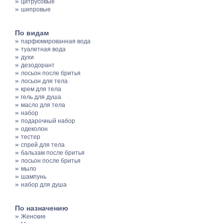
»
цитрусовые
»
шипровые
По видам
»
парфюмированная вода
»
туалетная вода
»
духи
»
дезодорант
»
лосьон после бритья
»
лосьон для тела
»
крем для тела
»
гель для душа
»
масло для тела
»
набор
»
подарочный набор
»
одеколон
»
тестер
»
спрей для тела
»
бальзам после бритья
»
лосьон после бритья
»
мыло
»
шампунь
»
набор для душа
По назначению
»
Женские