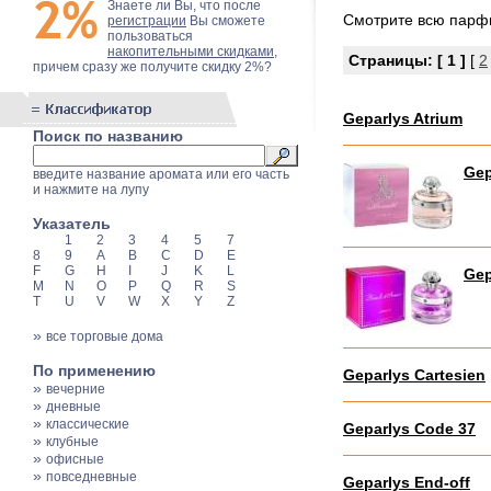
Знаете ли Вы, что после
Смотрите всю пар
регистрации
Вы сможете
пользоваться
накопительными скидками
,
Страницы:
[ 1 ]
[
2
причем сразу же получите скидку 2%?
Geparlys Atrium
Поиск по названию
Gep
введите название аромата или его часть
и нажмите на лупу
Указатель
1
2
3
4
5
7
8
9
A
B
C
D
E
F
G
H
I
J
K
L
Gep
M
N
O
P
Q
R
S
T
U
V
W
X
Y
Z
»
все торговые дома
По применению
Geparlys Cartesien
»
вечерние
»
дневные
»
классические
Geparlys Code 37
»
клубные
»
офисные
»
повседневные
Geparlys End-off