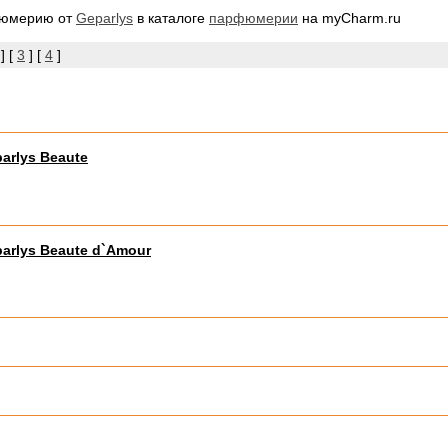
фюмерию от
Geparlys
в каталоге
парфюмерии
на myCharm.ru
] [
3
] [
4
]
arlys Beaute
arlys Beaute d`Amour