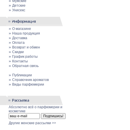
»
Мужские
»
Детские
»
Унисекс
»
О магазине
»
Наша продукция
»
Доставка
»
Оплата
»
Возврат и обмен
»
Скидки
»
График работы
»
Контакты
»
Обратная связь
»
Публикации
»
Cправочник ароматов
»
Виды парфюмерии
Абсолютно всё о парфюмерии и
косметике
Другие женские рассылки >>