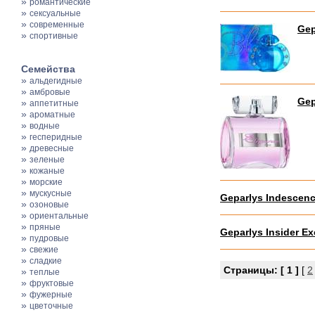
»
романтические
»
сексуальные
»
современные
Gep
»
спортивные
Семейства
»
альдегидные
»
амбровые
Gep
»
аппетитные
»
ароматные
»
водные
»
гесперидные
»
древесные
»
зеленые
»
кожаные
»
морские
»
мускусные
Geparlys Indescenc
»
озоновые
»
ориентальные
»
пряные
Geparlys Insider Ex
»
пудровые
»
свежие
»
сладкие
Страницы:
[ 1 ]
[
2
»
теплые
»
фруктовые
»
фужерные
»
цветочные