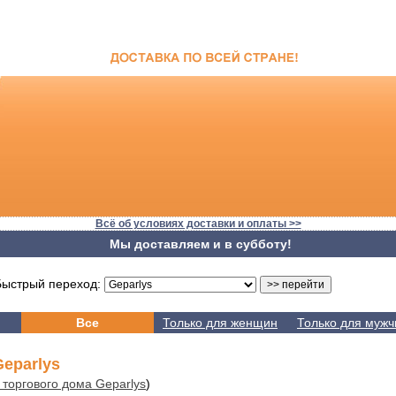
Всё об условиях доставки и оплаты >>
Мы доставляем и в субботу!
стрый переход:
Все
Только для женщин
Только для мужч
eparlys
 торгового дома Geparlys
)