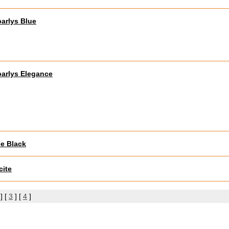
arlys Blue
arlys Elegance
e Black
cite
] [
3
] [
4
]