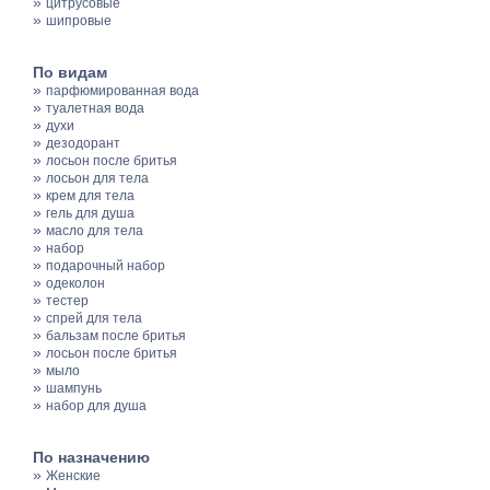
»
цитрусовые
»
шипровые
По видам
»
парфюмированная вода
»
туалетная вода
»
духи
»
дезодорант
»
лосьон после бритья
»
лосьон для тела
»
крем для тела
»
гель для душа
»
масло для тела
»
набор
»
подарочный набор
»
одеколон
»
тестер
»
спрей для тела
»
бальзам после бритья
»
лосьон после бритья
»
мыло
»
шампунь
»
набор для душа
По назначению
»
Женские