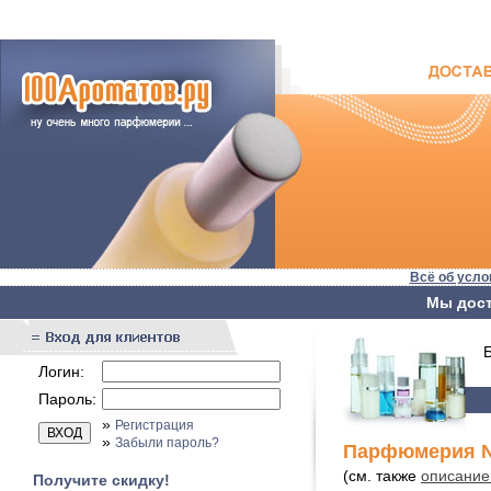
Всё об усло
Мы дост
Бы
Логин:
Пароль:
»
Регистрация
»
Забыли пароль?
Парфюмерия Ni
(см. также
описание 
Получите скидку!