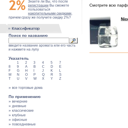
Знаете ли Вы, что после
Смотрите всю пар
регистрации
Вы сможете
пользоваться
накопительными скидками
,
причем сразу же получите скидку 2%?
Nic
Поиск по названию
введите название аромата или его часть
и нажмите на лупу
Указатель
1
2
3
4
5
7
8
9
A
B
C
D
E
F
G
H
I
J
K
L
M
N
O
P
Q
R
S
T
U
V
W
X
Y
Z
»
все торговые дома
По применению
»
вечерние
»
дневные
»
классические
»
клубные
»
офисные
»
повседневные