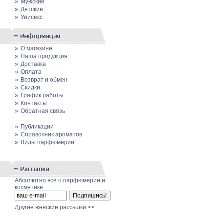
»
Мужские
»
Детские
»
Унисекс
»
О магазине
»
Наша продукция
»
Доставка
»
Оплата
»
Возврат и обмен
»
Скидки
»
График работы
»
Контакты
»
Обратная связь
»
Публикации
»
Cправочник ароматов
»
Виды парфюмерии
Абсолютно всё о парфюмерии и
косметике
Другие женские рассылки >>