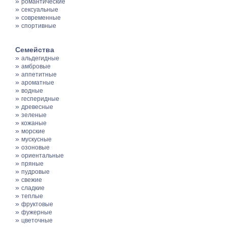
»
романтические
»
сексуальные
»
современные
»
спортивные
Семейства
»
альдегидные
»
амбровые
»
аппетитные
»
ароматные
»
водные
»
гесперидные
»
древесные
»
зеленые
»
кожаные
»
морские
»
мускусные
»
озоновые
»
ориентальные
»
пряные
»
пудровые
»
свежие
»
сладкие
»
теплые
»
фруктовые
»
фужерные
»
цветочные