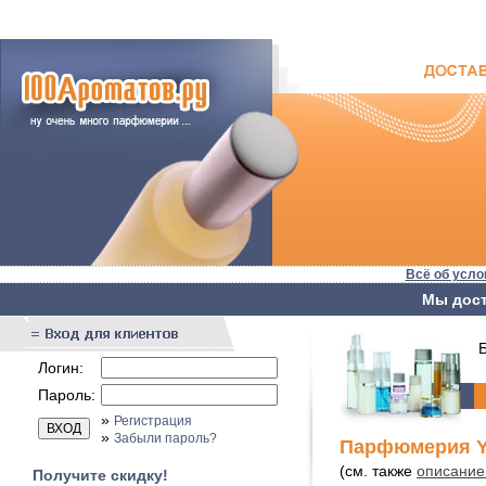
Всё об усло
Мы дост
Бы
Логин:
Пароль:
»
Регистрация
»
Забыли пароль?
Парфюмерия Y
(см. также
описание
Получите скидку!