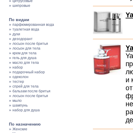
»
цитрусовые
»
шипровые
Ya
По видам
»
парфюмированная вода
»
туалетная вода
»
духи
»
дезодорант
»
лосьон после бритья
Y
»
лосьон для тела
»
крем для тела
Ya
»
гель для душа
»
пр
масло для тела
»
набор
лю
»
подарочный набор
»
одеколон
и
»
тестер
»
от
спрей для тела
»
бальзам после бритья
фр
»
лосьон после бритья
»
мыло
не
»
шампунь
»
набор для душа
ра
де
По назначению
»
Женские