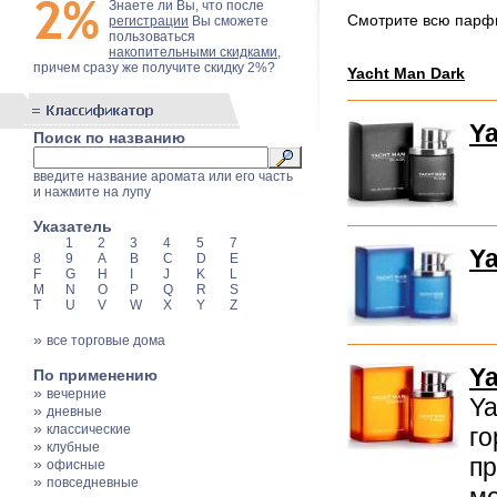
Знаете ли Вы, что после
Смотрите всю пар
регистрации
Вы сможете
пользоваться
накопительными скидками
,
причем сразу же получите скидку 2%?
Yacht Man Dark
Ya
Поиск по названию
введите название аромата или его часть
и нажмите на лупу
Указатель
1
2
3
4
5
7
Ya
8
9
A
B
C
D
E
F
G
H
I
J
K
L
M
N
O
P
Q
R
S
T
U
V
W
X
Y
Z
»
все торговые дома
Ya
По применению
»
вечерние
Ya
»
дневные
»
классические
го
»
клубные
пр
»
офисные
»
повседневные