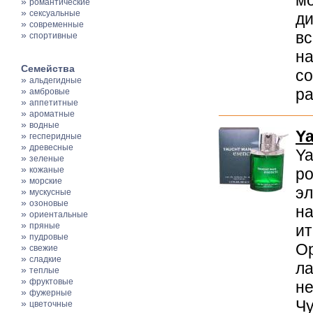
мо
»
романтические
»
сексуальные
ди
»
современные
вс
»
спортивные
на
Семейства
со
»
альдегидные
»
ра
амбровые
»
аппетитные
»
ароматные
»
водные
Ya
»
гесперидные
»
древесные
Ya
»
зеленые
»
кожаные
ро
»
морские
эл
»
мускусные
»
озоновые
на
»
ориентальные
»
пряные
ит
»
пудровые
Ор
»
свежие
»
сладкие
ла
»
теплые
»
фруктовые
не
»
фужерные
Чу
»
цветочные