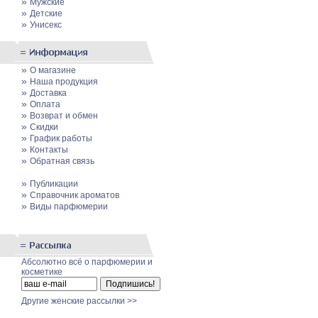
»
Мужские
»
Детские
»
Унисекс
»
О магазине
»
Наша продукция
»
Доставка
»
Оплата
»
Возврат и обмен
»
Скидки
»
График работы
»
Контакты
»
Обратная связь
»
Публикации
»
Cправочник ароматов
»
Виды парфюмерии
Абсолютно всё о парфюмерии и
косметике
Другие женские рассылки >>